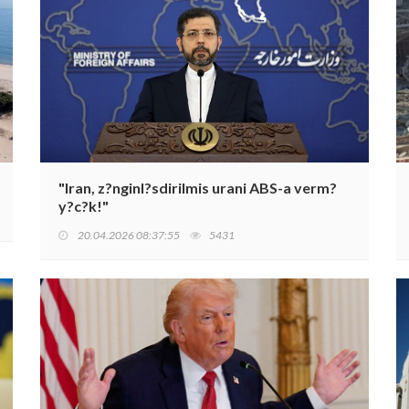
"Iran, z?nginl?sdirilmis urani ABS-a verm?
y?c?k!"
20.04.2026 08:37:55
5431