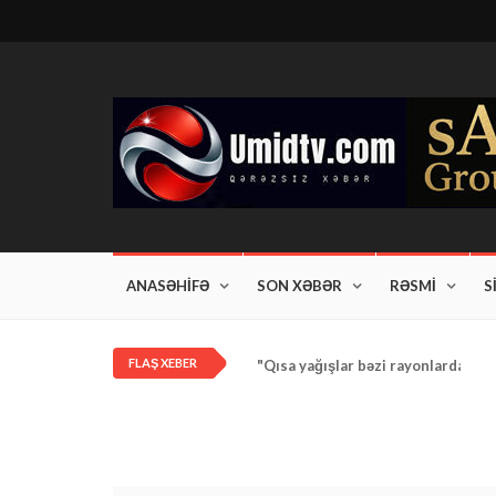
ANASƏHİFƏ
SON XƏBƏR
RƏSMİ
S
FLAŞ XEBER
"Qısa yağışlar bəzi rayonlarda dav