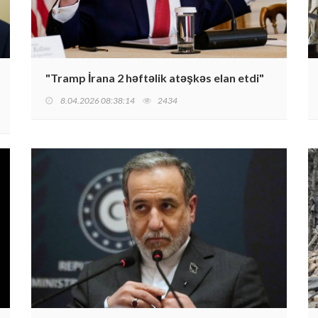
"Tramp İrana 2 həftəlik atəşkəs elan etdi"
8.04.2026 08:38:14
2434