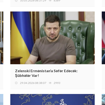
10.05.2026 08:37:29
6389
Zelenski Ermənistan'a Səfər Edəcək:
Şübhələr Var!
29.04.2026 08:38:07
2993