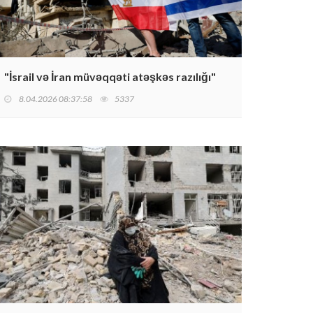
"İsrail və İran müvəqqəti atəşkəs razılığı"
8.04.2026 08:37:58
5337