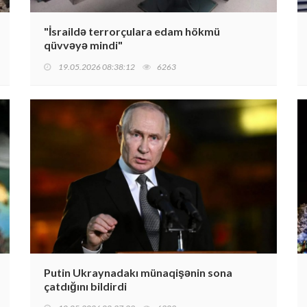
"İsraildə terrorçulara edam hökmü
qüvvəyə mindi"
19.05.2026 08:38:12
6263
Putin Ukraynadakı münaqişənin sona
çatdığını bildirdi