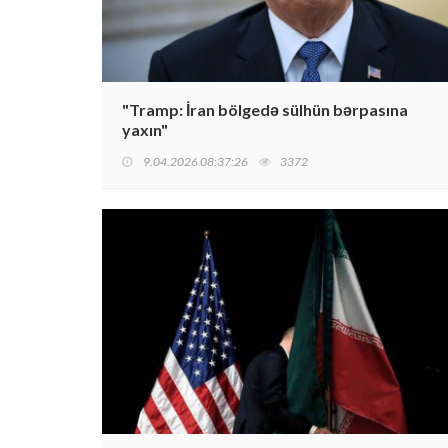
"Tramp: İran bölgedə sülhün bərpasına
yaxın"
9.04.2026 08:37:26
3372