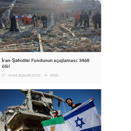
İran-Şəhidlər Fondunun açıqlaması: 3468
ölü!
19.04.2026 08:37:51
4950