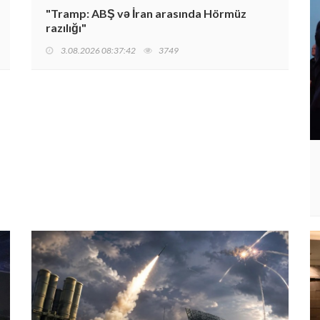
"Tramp: ABŞ və İran arasında Hörmüz
razılığı"
3.08.2026 08:37:42
3749