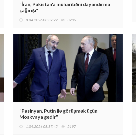
"İran, Pakistan'a müharibəni dayandırma
çağırışı"
8.04.2026 08:37:22
3286
"Pasinyan, Putin ilə görüşmək üçün
Moskvaya gedir"
1.04.2026 08:37:45
2197