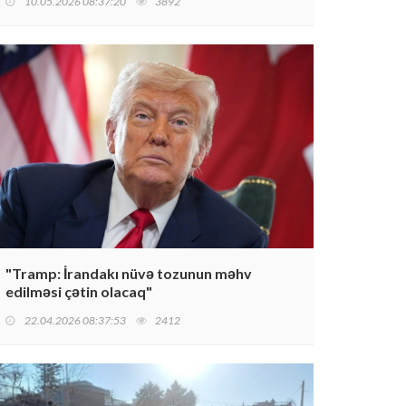
10.05.2026 08:37:20
3892
"Tramp: İrandakı nüvə tozunun məhv
edilməsi çətin olacaq"
22.04.2026 08:37:53
2412