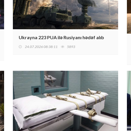
Ukrayna 223 PUA ilə Rusiyanı hədəf alıb
24.07.2026 08:38:11
5893