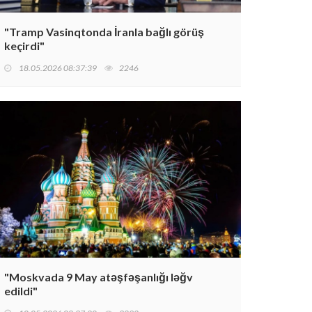
"Tramp Vasinqtonda İranla bağlı görüş
keçirdi"
18.05.2026 08:37:39
2246
"Moskvada 9 May atəşfəşanlığı ləğv
edildi"