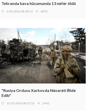
Tehranda hava hücumunda 13 nəfər öldü
6.04.2026 08:38:13
6055
"Rusiya Ordusu Xarkovda Nəzarəti Əldə
Edib"
31.03.2026 08:37:22
2442