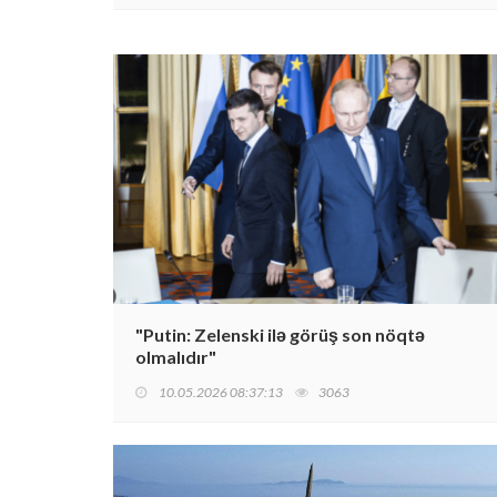
"Putin: Zelenski ilə görüş son nöqtə
olmalıdır"
10.05.2026 08:37:13
3063