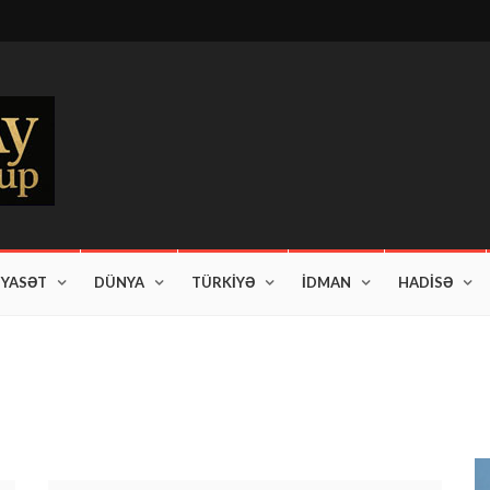
İYASƏT
DÜNYA
TÜRKİYƏ
İDMAN
HADİSƏ
am edir"