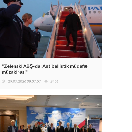
"Zelenski ABŞ-da: Antiballistik müdafiə
müzakirəsi"
29.07.2026 08:37:57
2461