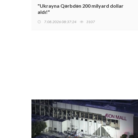
"Ukrayna Qərbdən 200 milyard dollar
aldı!"
7.08.2026 08:37:24
3107