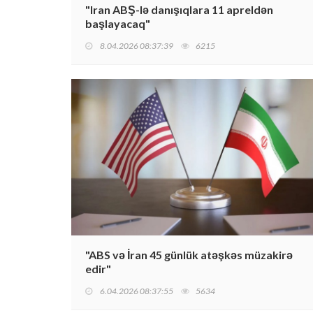
"Iran ABŞ-lə danışıqlara 11 apreldən
başlayacaq"
8.04.2026 08:37:39
6215
"ABS və İran 45 günlük atəşkəs müzakirə
edir"
6.04.2026 08:37:55
5634