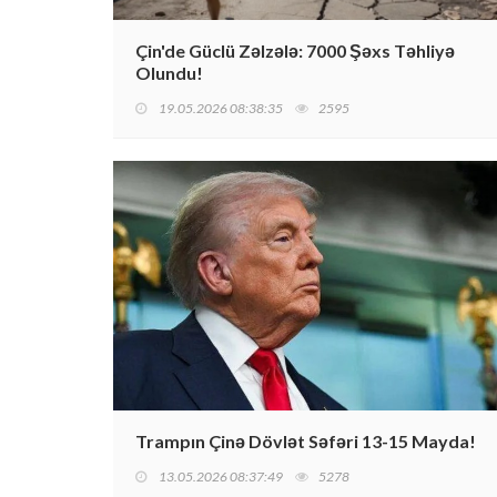
Çin'de Güclü Zəlzələ: 7000 Şəxs Təhliyə
Olundu!
19.05.2026 08:38:35
2595
Trampın Çinə Dövlət Səfəri 13-15 Mayda!
13.05.2026 08:37:49
5278