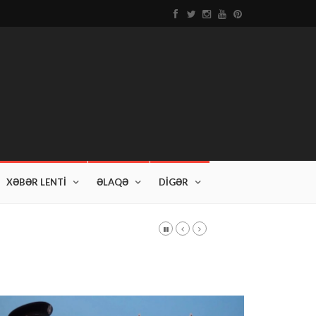
XƏBƏR LENTİ
ƏLAQƏ
DİGƏR