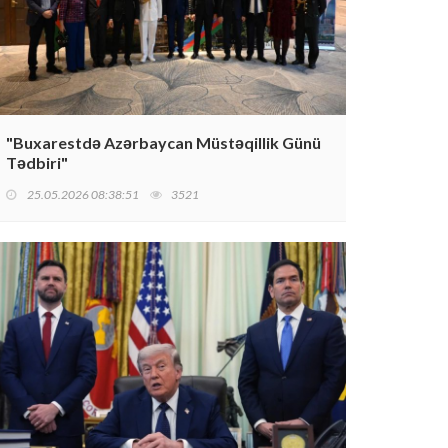
"Buxarestdə Azərbaycan Müstəqillik Günü
Tədbiri"
25.05.2026 08:38:51
3521