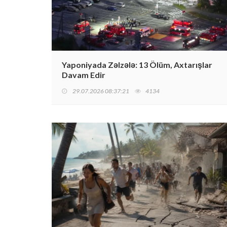
Yaponiyada Zəlzələ: 13 Ölüm, Axtarışlar
Davam Edir
29.07.2026 08:37:21
4134