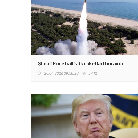
Şimali Kore ballistik raketləri buraxdı
20.04.2026 08:38:23
5742