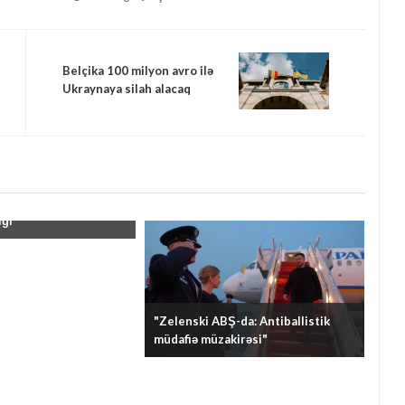
Belçika 100 milyon avro ilə
Ukraynaya silah alacaq
və İran arasında
ığı"
"Zelenski ABŞ-da: Antiballistik
müdafiə müzakirəsi"