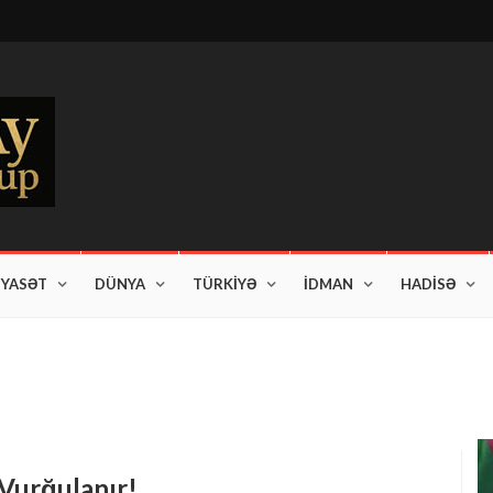
İYASƏT
DÜNYA
TÜRKİYƏ
İDMAN
HADİSƏ
am edir"
Vurğulanır!