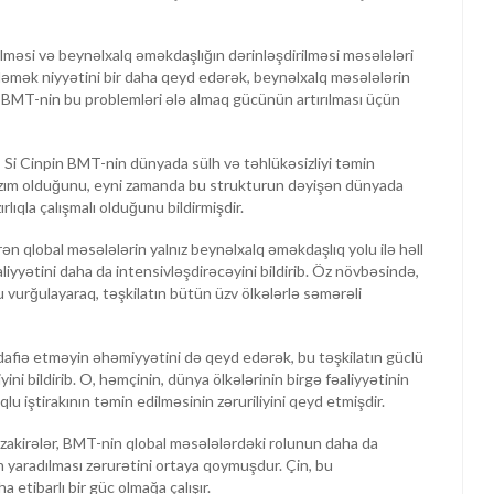
lməsi və beynəlxalq əməkdaşlığın dərinləşdirilməsi məsələləri
 işləmək niyyətini bir daha qeyd edərək, beynəlxalq məsələlərin
 O, BMT-nin bu problemləri ələ almaq gücünün artırılması üçün
, Si Cinpin BMT-nin dünyada sülh və təhlükəsizliyi təmin
azım olduğunu, eyni zamanda bu strukturun dəyişən dünyada
lıqla çalışmalı olduğunu bildirmişdir.
ən qlobal məsələlərin yalnız beynəlxalq əməkdaşlıq yolu ilə həll
aliyyətini daha da intensivləşdirəcəyini bildirib. Öz növbəsində,
vurğulayaraq, təşkilatın bütün üzv ölkələrlə səmərəli
dafiə etməyin əhəmiyyətini də qeyd edərək, bu təşkilatın güclü
yini bildirib. O, həmçinin, dünya ölkələrinin birgə fəaliyyətinin
u iştirakının təmin edilməsinin zəruriliyini qeyd etmişdir.
zakirələr, BMT-nin qlobal məsələlərdəki rolunun daha da
n yaradılması zərurətini ortaya qoymuşdur. Çin, bu
etibarlı bir güc olmağa çalışır.