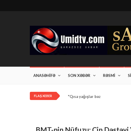
ANASƏHİFƏ
SON XƏBƏR
RƏSMİ
S
FLAŞ XEBER
"Qısa yağışlar bəzi rayonlarda dav
BMT-nin Nüfuzu: Çin Dəstəyi 