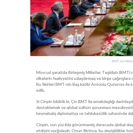
BMT-nin Nüfuz
Mövcud şəraitdə Birləşmiş Millətlər Təşkilatı (BMT) n
ölkələrin fəaliyyətini uzlaşdırmaq və birgə çağırışlar
Bu fikirləri BMT-nin Baş katibi Antoniu Quterres ilə k
edib.
Si Cinpin bildirib ki, Çin BMT ilə əməkdaşlığı dərinl
dəstəkləmək və qlobal sülhün qorunması məsuliyyətini
beynəlxalq diplomatiya və təhlükəsizlik sahəsində dah
Cinpin, son yüz ildə görünməmiş dərəcədə qlobal dəyişi
etdiyini vurğulayıb. Onun fikrincə, bu dəyişikliklər bü