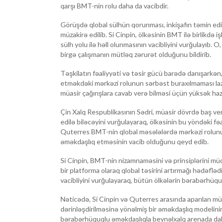
qarşı BMT-nin rolu daha da vacibdir.
Görüşdə qlobal sülhün qorunması, inkişafın təmin edi
müzakirə edilib. Si Cinpin, ölkəsinin BMT ilə birlikdə
sülh yolu ilə həll olunmasının vacibliyini vurğulayıb.
birgə çalışmanın mütləq zərurət olduğunu bildirib.
Təşkilatın fəaliyyəti və təsir gücü barədə danışarkən
etməkdəki mərkəzi rolunun sərbəst buraxılmaması l
müasir çağırışlara cavab verə bilməsi üçün yüksək hazır
Çin Xalq Respublikasının Sədri, müasir dövrdə baş ver
edilə biləcəyini vurğulayaraq, ölkəsinin bu yöndəki fə
Quterres BMT-nin qlobal məsələlərdə mərkəzi rolunu 
əməkdaşlıq etməsinin vacib olduğunu qeyd edib.
Si Cinpin, BMT-nin nizamnaməsini və prinsiplərini mü
bir platforma olaraq qlobal təsirini artırmağı hədəflədi
vacibliyini vurğulayaraq, bütün ölkələrin bərabərhüquql
Nəticədə, Si Cinpin və Quterres arasında aparılan mü
dərinləşdirilməsinə yönəlmiş bir əməkdaşlıq modelini
bərabərhüquqlu əməkdaşlıqla beynəlxalq arenada daha 