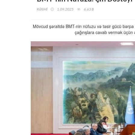
RƏSMİ
1.09.2025
6,63 B
Mövcud şəraitdə BMT-nin nüfuzu və təsir gücü bərpa olu
çağırışlara cavab vermək üçün ə