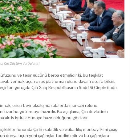
u: Çin Dəstəyi Vurğulanır!
üfuzunu və təsir gücünü bərpa etməlidir ki, bu təşkilat
a cavab vermək üçün əsas platforma rolunu davam etdirə bilsin.
eçirilən görüşdə Çin Xalq Respublikasının Sədri Si Cinpin ifadə
əşdirmək, onun beynəlxalq məsələlərdə mərkəzi rolunu
 üzərinə götürməyə hazırdır. Bu açıqlama, Çin dövlətinin
a aktiv iştirak etməyə hazır olduğunu göstərir.
kliklər fonunda Çin’in sabitlik və etibarlılıq mənbəyi kimi çıxış
tün dünya üçün yeni çağırışlar təqdim edir və bu çağırışlara