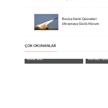
Rusiya Hərbi Qüvvələri
Ukraynaya Güclü Hücum
Edib
ÇOK OKUNANLAR
"Ukrayna Qərbdən 200 milyard
"Tramp: ABŞ 
dollar aldı!"
Hörmüz razıl