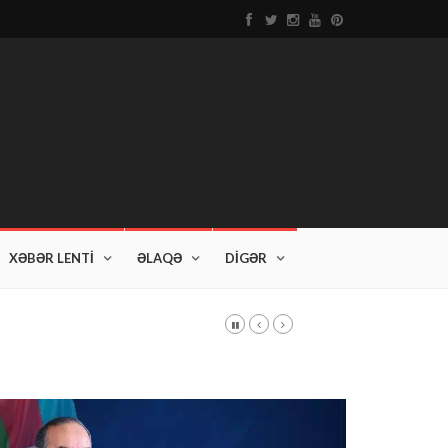
XƏBƏR LENTİ
ƏLAQƏ
DİGƏR