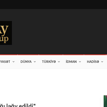
İYASƏT
DÜNYA
TÜRKİYƏ
İDMAN
HADİSƏ
am edir"
ı ləğv edildi"