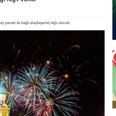
y paradı ilə bağlı atəşfəşanlıq ləğv olunub