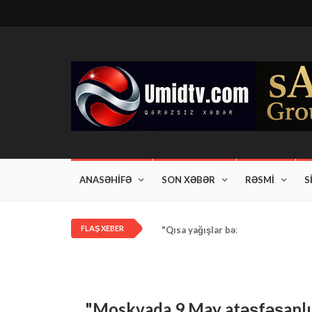
ANASƏHİFƏ
SON XƏBƏR
RƏSMİ
S
FLAŞ XEBER
"Qısa yağışlar bəzi rayonlarda dav
"Moskvada 9 May atəşfəşanlığ