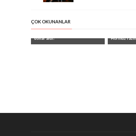
bildirdi
ÇOK OKUNANLAR
"Ukrayna Qərbdən 200 milyard
"Tramp: ABŞ 
dollar aldı!"
Hörmüz razıl