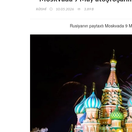
RƏSMİ
10.05.2026
3,89 B
Rusiyanın paytaxtı Moskvada 9 Ma