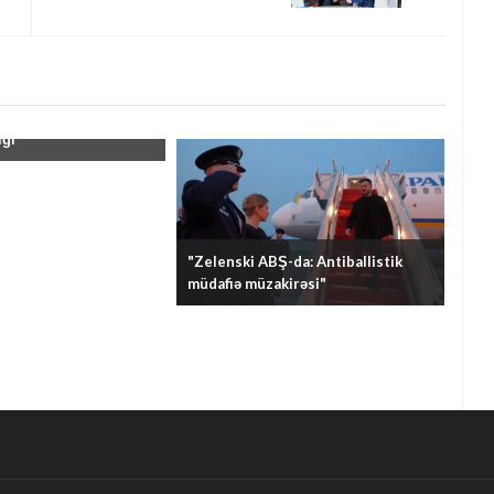
və İran arasında
ığı"
"Zelenski ABŞ-da: Antiballistik
müdafiə müzakirəsi"