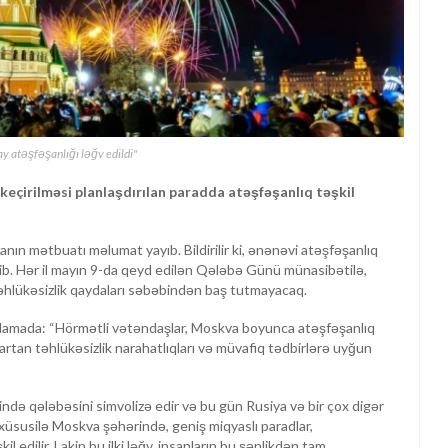
 atəşfəşanlığı ləğv edildi"
keçirilməsi planlaşdırılan paradda atəşfəşanlıq təşkil
nın mətbuatı məlumat yayıb. Bildirilir ki, ənənəvi atəşfəşanlıq
dib. Hər il mayın 9-da qeyd edilən Qələbə Günü münasibətilə,
təhlükəsizlik qaydaları səbəbindən baş tutmayacaq.
qlamada: “Hörmətli vətəndaşlar, Moskva boyunca atəşfəşanlıq
ndə artan təhlükəsizlik narahatlıqları və müvafiq tədbirlərə uyğun
rində qələbəsini simvolizə edir və bu gün Rusiya və bir çox digər
xüsusilə Moskva şəhərində, geniş miqyaslı paradlar,
l edilir. Lakin bu ilki ləğv, insanların bu şənlikdən tam