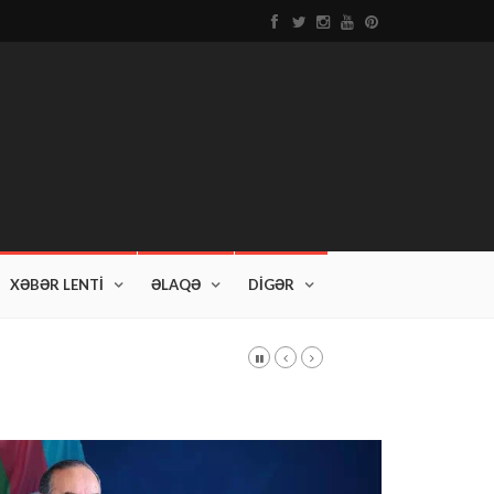
XƏBƏR LENTİ
ƏLAQƏ
DİGƏR