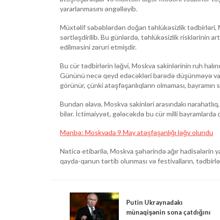
yararlanmasını əngəlləyib.
Müxtəlif səbəblərdən doğan təhlükəsizlik tədbirləri
sərtləşdirilib. Bu günlərdə, təhlükəsizlik risklərinin a
edilməsini zəruri etmişdir.
Bu cür tədbirlərin ləğvi, Moskva sakinlərinin ruh hal
Gününü necə qeyd edəcəkləri barədə düşünməyə vadar
görünür, çünki atəşfəşanlıqların olmaması, bayramın s
Bundan əlavə, Moskva sakinləri arasındakı narahatlıq,
bilər. İctimaiyyət, gələcəkdə bu cür milli bayramlarda 
Mənbə: Moskvada 9 May atəşfəşanlığı ləğv olundu
Nəticə etibarilə, Moskva şəhərində ağır hadisələrin 
qayda-qanun tərtib olunması və festivalların, tədbirlə
Putin Ukraynadakı
münaqişənin sona çatdığını