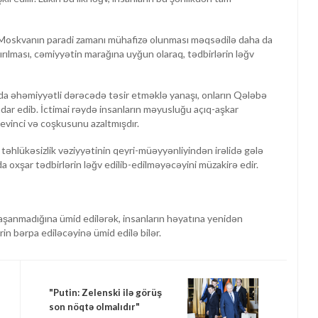
, Moskvanın paradi zamanı mühafizə olunması məqsədilə daha da
rtırılması, cəmiyyətin marağına uyğun olaraq, tədbirlərin ləğv
ında əhəmiyyətli dərəcədə təsir etməklə yanaşı, onların Qələbə
 edib. İctimai rəydə insanların məyusluğu açıq-aşkar
evinci və coşkusunu azaltmışdır.
 təhlükəsizlik vəziyyətinin qeyri-müəyyənliyindən irəlidə gələ
da oxşar tədbirlərin ləğv edilib-edilməyəcəyini müzakirə edir.
yaşanmadığına ümid edilərək, insanların həyatına yenidən
rin bərpa ediləcəyinə ümid edilə bilər.
"Putin: Zelenski ilə görüş
son nöqtə olmalıdır"