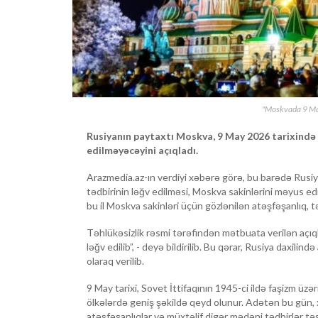
"Moskvada 9 May
Rusiyanın paytaxtı Moskva, 9 May 2026 tarixində 
edilməyəcəyini açıqladı.
Arazmedia.az-ın verdiyi xəbərə görə, bu barədə Rusiya
tədbirinin ləğv edilməsi, Moskva sakinlərini məyus e
bu il Moskva sakinləri üçün gözlənilən atəşfəşanlıq, 
Təhlükəsizlik rəsmi tərəfindən mətbuata verilən açı
ləğv edilib”, - deyə bildirilib. Bu qərar, Rusiya daxili
olaraq verilib.
9 May tarixi, Sovet İttifaqının 1945-ci ildə faşizm üzə
ölkələrdə geniş şəkildə qeyd olunur. Adətən bu gün, 
atəşfəşanlıqlar və müxtəlif digər mədəni tədbirlər təşki