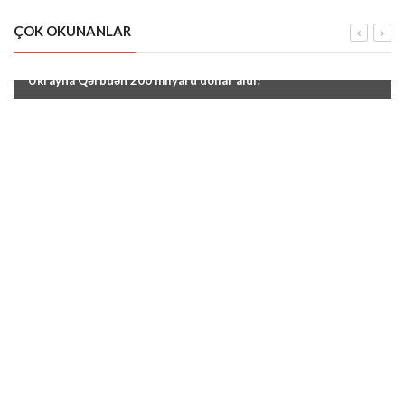
ÇOK OKUNANLAR
"Ukrayna Qərbdən 200 milyard dollar aldı!"