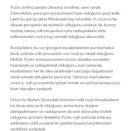
Putin, brifinq zamanı Ukrayna tərəfinin, yəni cənab
Zelenskinin, şəxsi görüş keçirməyə hazır olduğunu qeyd edib.
Lakin bu görüş yalnız Moskvada baş tuta bilər. O, üçüncü bir
ölkədə görüşlərin də mümkün olduğunu söyləsə də, bunun
mütləq olaraq sülh müqaviləsi üzrə razılaşmaların əldə
edilməsindən sonra baş verməli olduğunu əlavə edib.
Rusiya lideri, bu cür görüşün müzakirələrinin ara mərhələsi
deyil, əslində sülh prosesinin son nöqtəsi olmalı olduğunu
bildirdi. Putin, mütəxəssislərin bütün detalları əvvəldən
hazırlamalı və razılaşdırmalı olduğunu, eyni zamanda
müddətlərin hər iki ölkə tərəfindən tam başa düşülməsini
təmin etməli olduqlarını qeyd etdi. Yalnız bu mərhələdən
sonra o, sülh prosesində iştirak etmək və ya imza atmaq üçün
hazır olacağını açıqlayıb.
Onun bu fikirləri, Kiyevdəki böhranın həlli üçün müzakirələrin
nə dərəcədə vacib olduğunu, amma bunu düzgün
planlaşdırmanın və razılaşmanın da eyni dərəcədə önəmli
olduğunu göstərir. Beləliklə, Putin, sülh yolunda atılacaq
addımların ciddi və planlı bir şəkildə həyata keçirilməsinin
vacibliyini vurğuladı.