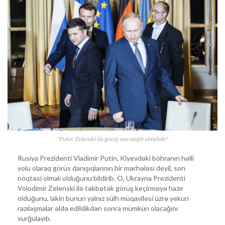
"Putin: Zelenski ilə görüş son nöqtə olmalıdır"
Rusiya Prezidenti Vladimir Putin, Kiyevdəki böhranın həlli
yolu olaraq görüs danışıqlarının bir mərhələsi deyil, son
nöqtəsi olmalı olduğunu bildirib. O, Ukrayna Prezidenti
Volodimir Zelenski ilə təkbətək görüş keçirməyə hazır
olduğunu, lakin bunun yalnız sülh müqaviləsi üzrə yekun
razılaşmalar əldə edildikdən sonra mümkün olacağını
vurğulayıb.