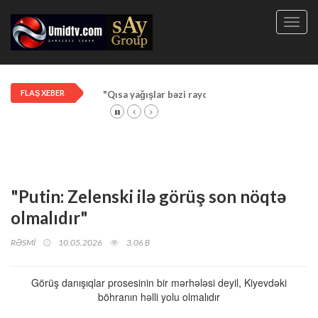
Toggl
navig
FLAŞ XEBER
"Qısa yağışlar bəzi rayonlarda davam edir"
"Putin: Zelenski ilə görüş son nöqtə
olmalıdır"
RƏSMİ
10.05.2026
3,06 B
Görüş danışıqlar prosesinin bir mərhələsi deyil, Kiyevdəki
böhranın həlli yolu olmalıdır