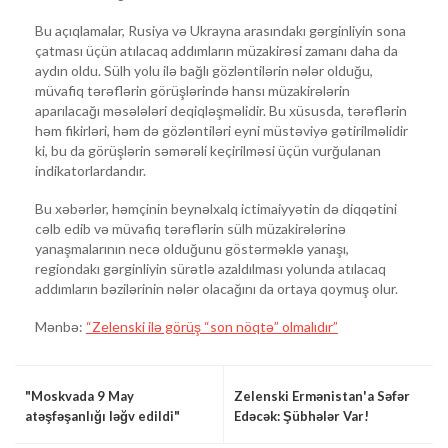
Bu açıqlamalar, Rusiya və Ukrayna arasındakı gərginliyin sona
çatması üçün atılacaq addımların müzakirəsi zamanı daha da
aydın oldu. Sülh yolu ilə bağlı gözləntilərin nələr olduğu,
müvafiq tərəflərin görüşlərində hansı müzakirələrin
aparılacağı məsələləri deqiqləşməlidir. Bu xüsusda, tərəflərin
həm fikirləri, həm də gözləntiləri eyni müstəviyə gətirilməlidir
ki, bu da görüşlərin səmərəli keçirilməsi üçün vurğulanan
indikatorlardandır.
Bu xəbərlər, həmçinin beynəlxalq ictimaiyyətin də diqqətini
cəlb edib və müvafiq tərəflərin sülh müzakirələrinə
yanaşmalarının necə olduğunu göstərməklə yanaşı,
regiondakı gərginliyin sürətlə azaldılması yolunda atılacaq
addımların bəzilərinin nələr olacağını da ortaya qoymuş olur.
Mənbə:
“Zelenski ilə görüş “son nöqtə” olmalıdır”
"Moskvada 9 May
Zelenski Ermənistan'a Səfər
atəşfəşanlığı ləğv edildi"
Edəcək: Şübhələr Var!