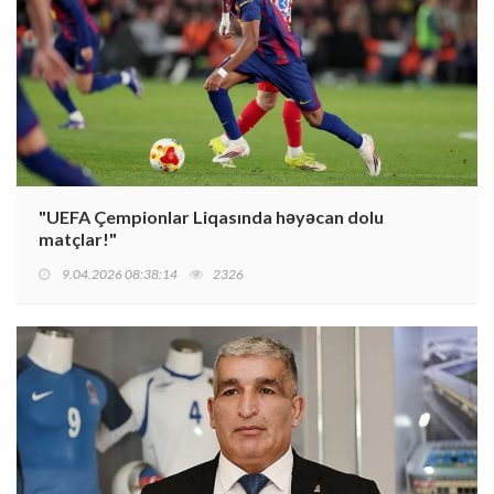
"UEFA Çempionlar Liqasında həyəcan dolu
matçlar!"
9.04.2026 08:38:14
2326