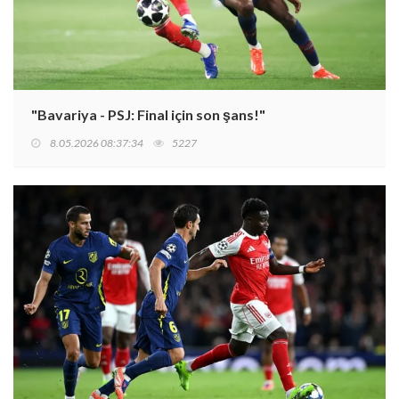
"Bavariya - PSJ: Final için son şans!"
8.05.2026 08:37:34
5227