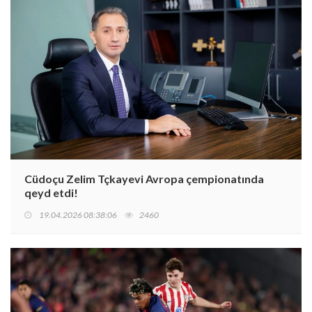
Cüdoçu Zelim Tçkayevi Avropa çempionatında
qeyd etdi!
19.04.2026 08:38:06
2460