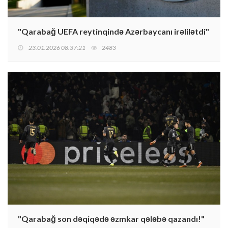
"Qarabağ UEFA reytinqində Azərbaycanı irəlilətdi"
23.01.2026 08:37:21
2483
"Qarabağ son dəqiqədə əzmkar qələbə qazandı!"