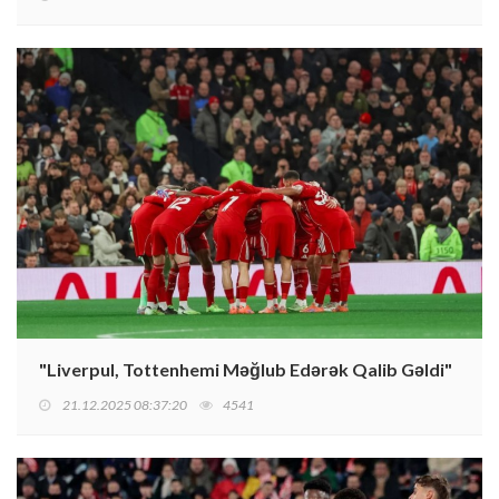
"Liverpul, Tottenhemi Məğlub Edərək Qalib Gəldi"
21.12.2025 08:37:20
4541