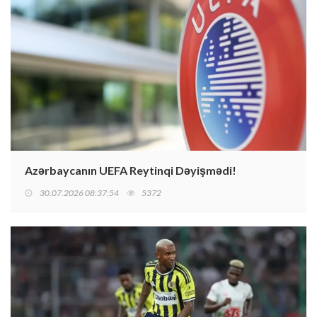
Azərbaycanın UEFA Reytinqi Dəyişmədi!
30.07.2026 08:37:54
5372