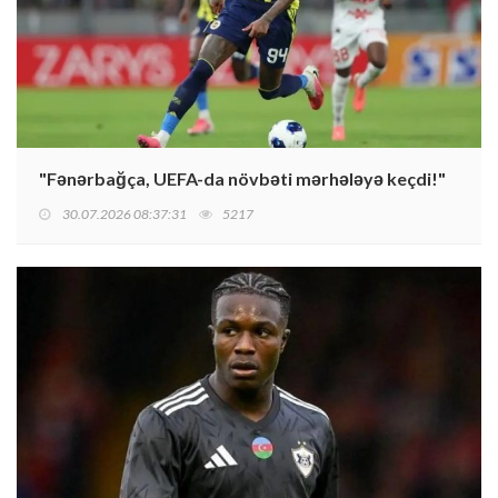
"Fənərbağça, UEFA-da növbəti mərhələyə keçdi!"
30.07.2026 08:37:31
5217