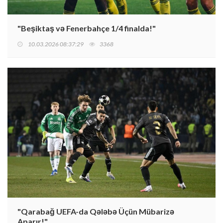
"Beşiktaş və Fenerbahçe 1/4 finalda!"
10.03.2026 08:37:29
3368
"Qarabağ UEFA-da Qələbə Üçün Mübarizə
Aparır!"