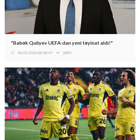
"Babək Quliyev UEFA-dan yeni təyinat aldı!"
30.03.2026 08:38:47
3883