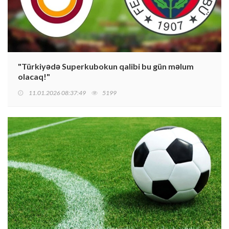
"Türkiyədə Superkubokun qalibi bu gün məlum
olacaq!"
11.01.2026 08:37:49
5199