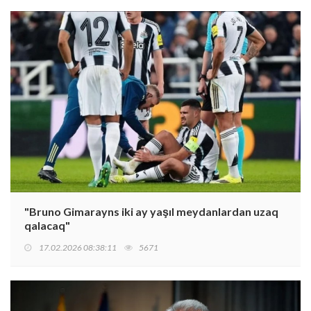
"Bruno Gimarayns iki ay yaşıl meydanlardan uzaq
qalacaq"
17.02.2026 08:38:11
5671