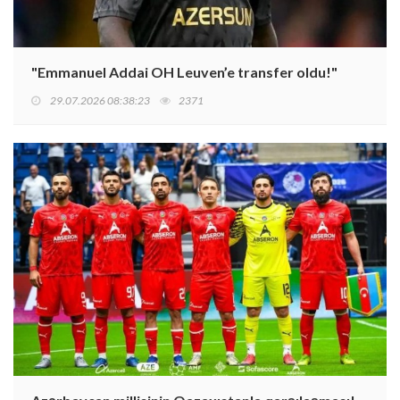
"Emmanuel Addai OH Leuven’e transfer oldu!"
29.07.2026 08:38:23
2371