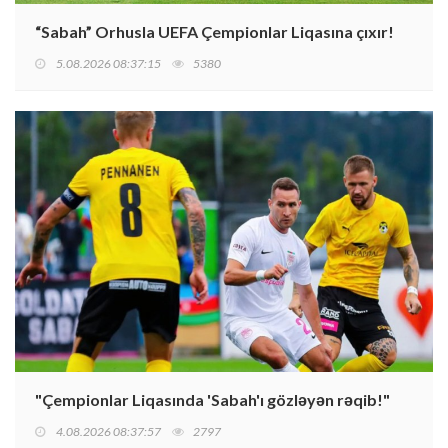
“Sabah” Orhusla UEFA Çempionlar Liqasına çıxır!
5.08.2026 08:37:15
5380
"Çempionlar Liqasında 'Sabah'ı gözləyən rəqib!"
4.08.2026 08:37:57
2797