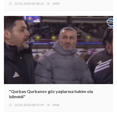
22.01.2026 08:38:31
3009
"Qurban Qurbanov göz yaşlarına hakim ola
bilmədi"
22.01.2026 08:37:59
3946