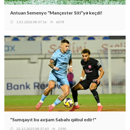
Antuan Semenyo "Mançester Siti"yə keçdi!
1.01.2026 08:37:16
6078
"Sumqayıt bu axşam Sabahı qəbul edir!"
22.12.2025 08:37:43
2590