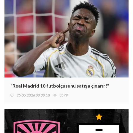
"Real Madrid 10 futbolçusunu satışa çıxarır!"
25.05.2026 08:38:18
3579