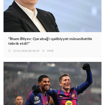
"İlham Əliyev: Qarabağ'ı qalibiyyət münasibətilə
təbrik etdi!"
23.01.2026 08:38:29
3498