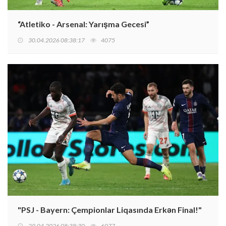
“Atletiko - Arsenal: Yarışma Gecesi”
30.04.2026 08:38:17
4075
"PSJ - Bayern: Çempionlar Liqasında Erkən Final!"
29.04.2026 08:38:30
6077