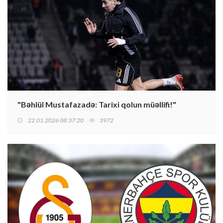
"Bəhlül Mustafazadə: Tarixi qolun müəllifi!"
22.01.2026 08:37:20
3972