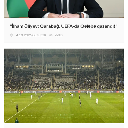
"İlham Əliyev: Qarabağ, UEFA-da Qələbə qazandı!"
4.10.2025 08:37:18
6605