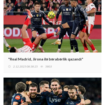
"Real Madrid, Jirona ilə bərabərlik qazandı"
2.12.2025 08:38:25
5803