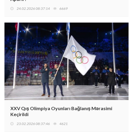
24.02.2026 08:37:14
6669
XXV Qış Olimpiya Oyunları Bağlanış Mərasimi
Keçirildi
23.02.2026 08:37:46
4621