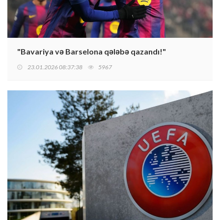
"Bavariya və Barselona qələbə qazandı!"
23.01.2026 08:37:38
5967