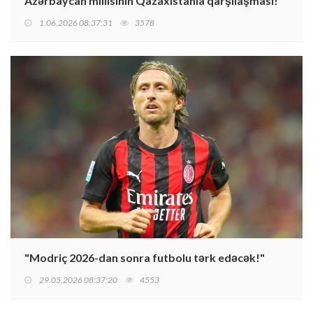
Azərbaycan millisinin Qazaxıstanla qarşılaşması!
1.06.2026 08:37:31
3578
"Modriç 2026-dan sonra futbolu tərk edəcək!"
29.05.2026 08:37:20
4553