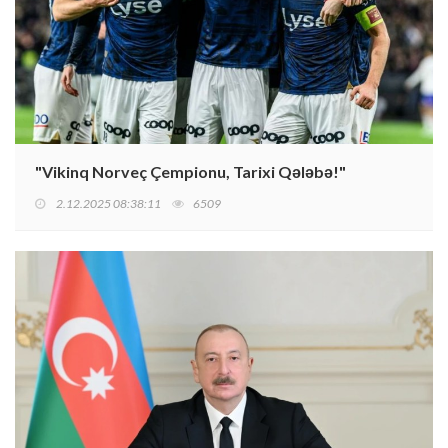
"Vikinq Norveç Çempionu, Tarixi Qələbə!"
2.12.2025 08:38:11
6509