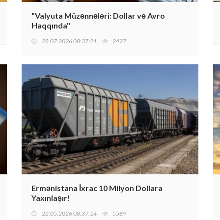
"Valyuta Müzənnələri: Dollar və Avro
Haqqında"
28.07.2026 08:37:21
2427
Ermənistana İxrac 10 Milyon Dollara
Yaxınlaşır!
22.05.2026 08:37:14
5589