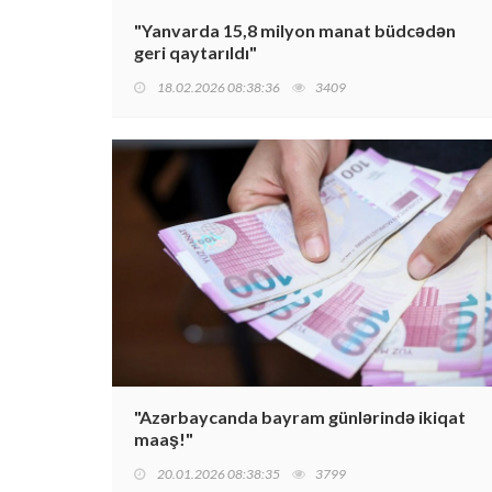
"Yanvarda 15,8 milyon manat büdcədən
geri qaytarıldı"
18.02.2026 08:38:36
3409
"Azərbaycanda bayram günlərində ikiqat
maaş!"
20.01.2026 08:38:35
3799