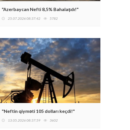
"Azerbaycan Nefti 8,5% Bahalaşdı!"
25.07.2026 08:37:42
5782
"Neftin qiyməti 105 dolları keçdi!"
13.05.2026 08:37:59
3602