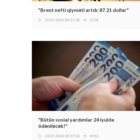
"Brent nefti qiyməti artdı: 87.21 dollar"
29.07.2026 08:37:28
2178
"Bütün sosial yardımlar 24 iyulda
ödəniləcək!"
24.07.2026 08:37:36
4916