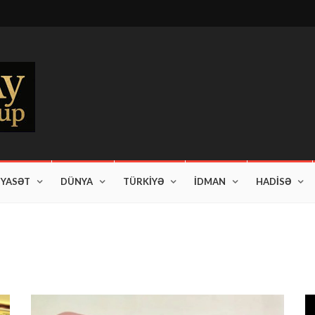
İYASƏT
DÜNYA
TÜRKİYƏ
İDMAN
HADİSƏ
am edir"