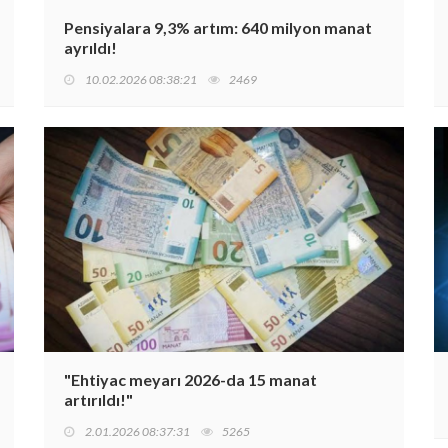
Pensiyalara 9,3% artım: 640 milyon manat
ayrıldı!
10.02.2026 08:38:21
2469
"Ehtiyac meyarı 2026-da 15 manat
artırıldı!"
2.01.2026 08:37:31
5265