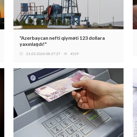
"Azerbaycan nefti qiyməti 123 dollara
yaxınlaşdı!"
21.03.2026 08:37:37
4529