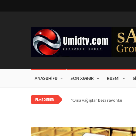
ANASƏHİFƏ
SON XƏBƏR
RƏSMİ
S
FLAŞ XEBER
"Qısa yağışlar bəzi rayonlarda dav