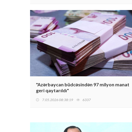
"Azərbaycan büdcəsindən 97 milyon manat
geri qaytarıldı"
7.05.2026 08:38:19
6337