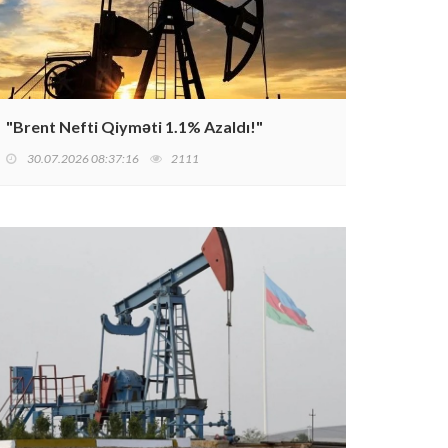
"Brent Nefti Qiyməti 1.1% Azaldı!"
30.07.2026 08:37:16
2111