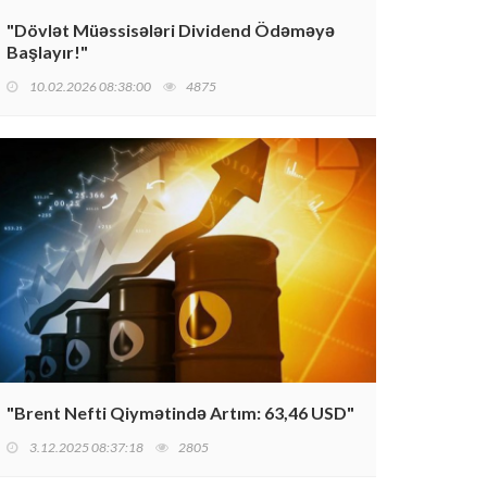
"Dövlət Müəssisələri Dividend Ödəməyə
Başlayır!"
10.02.2026 08:38:00
4875
"Brent Nefti Qiymətində Artım: 63,46 USD"
3.12.2025 08:37:18
2805