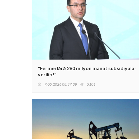
"Fermerlərə 280 milyon manat subsidiyalar
verilib!"
7.05.2026 08:37:39
5101