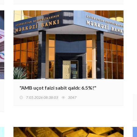
"AMB uçot faizi sabit qaldı: 6.5%!"
7.05.2026 08:38:03
3047