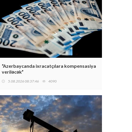
“Azerbaycanda ixracatçılara kompensasiya
veriləcək”
5.08.2026 08:37:46
4090