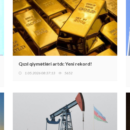
Qızıl qiymətləri artdı: Yeni rekord!
1.05.2026 08:37:13
5652