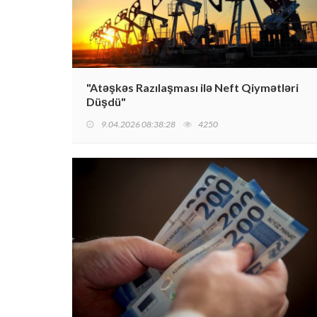
"Atəşkəs Razılaşması ilə Neft Qiymətləri
Düşdü"
9.04.2026 08:38:28
4250