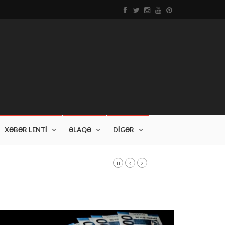
XƏBƏR LENTİ
ƏLAQƏ
DİGƏR