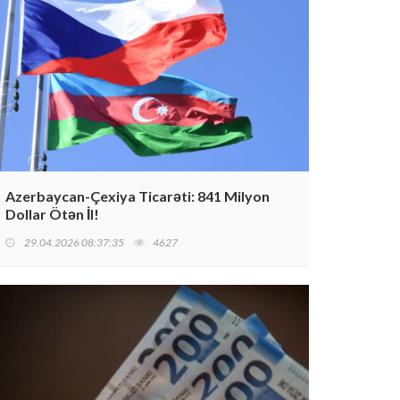
Azerbaycan-Çexiya Ticarəti: 841 Milyon
Dollar Ötən İl!
29.04.2026 08:37:35
4627