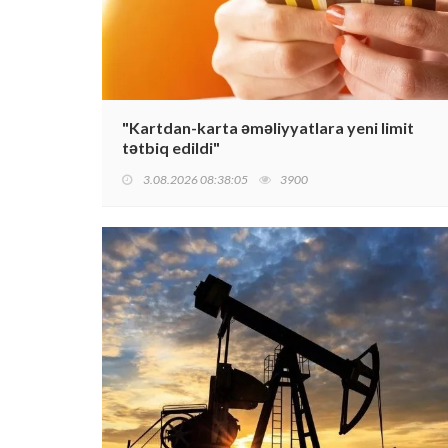
"Kartdan-karta əməliyyatlara yeni limit
tətbiq edildi"
3.08.2026 08:38:05
3900