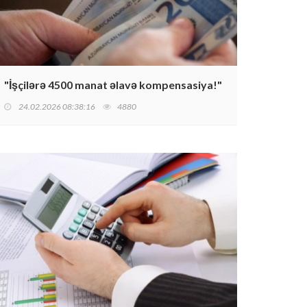
"İşçilərə 4500 manat əlavə kompensasiya!"
24.02.2026 08:38:16
4880