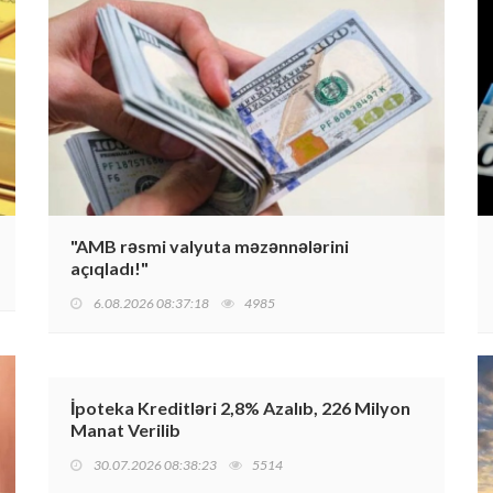
"AMB rəsmi valyuta məzənnələrini
açıqladı!"
6.08.2026 08:37:18
4985
İpoteka Kreditləri 2,8% Azalıb, 226 Milyon
Manat Verilib
30.07.2026 08:38:23
5514