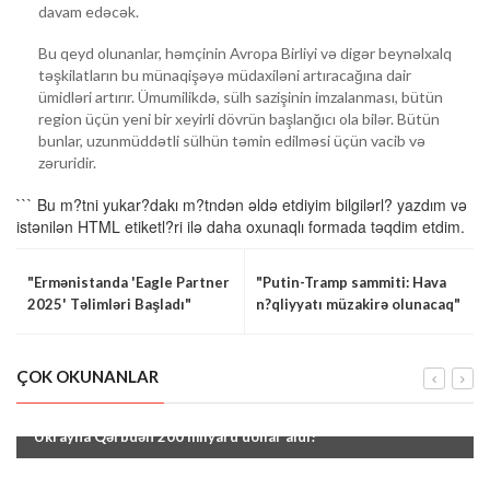
davam edəcək.
Bu qeyd olunanlar, həmçinin Avropa Birliyi və digər beynəlxalq
təşkilatların bu münaqişəyə müdaxiləni artıracağına dair
ümidləri artırır. Ümumilikdə, sülh sazişinin imzalanması, bütün
region üçün yeni bir xeyirli dövrün başlanğıcı ola bilər. Bütün
bunlar, uzunmüddətli sülhün təmin edilməsi üçün vacib və
zəruridir.
``` Bu m?tni yukar?dakı m?tndən əldə etdiyim bilgilərl? yazdım və
istənilən HTML etiketl?ri ilə daha oxunaqlı formada təqdim etdim.
"Ermənistanda 'Eagle Partner
"Putin-Tramp sammiti: Hava
2025' Təlimləri Başladı"
n?qliyyatı müzakirə olunacaq"
ÇOK OKUNANLAR
"Ukrayna Qərbdən 200 milyard dollar aldı!"