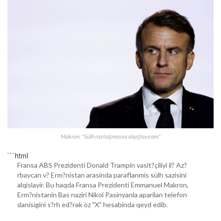
Makron: "Sülh razılaşmasını alqışlayıram"
```html
Fransa ABS Prezidenti Donald Trampin vasit?çiliyi il? Az?
rbaycan v? Erm?nistan arasinda paraflanmis sülh sazisini
alqislayir. Bu haqda Fransa Prezidenti Emmanuel Makron,
Erm?nistanin Bas naziri Nikol Pasinyanla aparilan telefon
danisigini s?rh ed?rək öz "X" hesabinda qeyd edib.