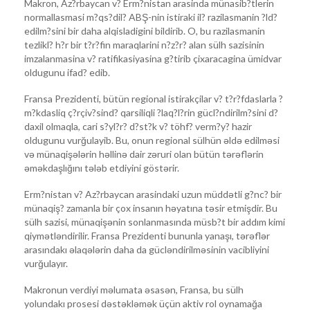
Makron, Az?rbaycan v? Erm?nistan arasinda münasib?tlerin
normallasmasi m?qs?dil? ABŞ-nin istiraki il? razilasmanin ?ld?
edilm?sini bir daha alqisladigini bildirib. O, bu razilasmanin
tezlikl? h?r bir t?r?fin maraqlarini n?z?r? alan sülh sazisinin
imzalanmasina v? ratifikasiyasina g?tirib çixaracagina ümidvar
oldugunu ifad? edib.
Fransa Prezidenti, bütün regional istirakçilar v? t?r?fdaslarla ?
m?kdasliq ç?rçiv?sind? qarsiliqli ?laq?l?rin gücl?ndirilm?sini d?
daxil olmaqla, cari s?yl?r? d?st?k v? töhf? verm?y? hazir
oldugunu vurğulayib. Bu, onun regional sülhün əldə edilməsi
və münaqişələrin həllinə dair zəruri olan bütün tərəflərin
əməkdaşlığını tələb etdiyini göstərir.
Erm?nistan v? Az?rbaycan arasindaki uzun müddətli g?nc? bir
münaqiş? zamanla bir çox insanın həyatına təsir etmişdir. Bu
sülh sazisi, münaqişənin sonlanmasında müsb?t bir addım kimi
qiymətləndirilir. Fransa Prezidenti bununla yanaşı, tərəflər
arasındakı əlaqələrin daha da gücləndirilməsinin vacibliyini
vurğulayır.
Makronun verdiyi məlumata əsasən, Fransa, bu sülh
yolundakı prosesi dəstəkləmək üçün aktiv rol oynamağa