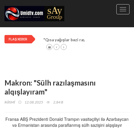
Toggl
navig
FLAŞ XEBER
"Qısa yağışlar bəzi rayonlarda davam edir"
Makron: "Sülh razılaşmasını
alqışlayıram"
RƏSMİ
12.08.2025
2,84 B
Fransa ABŞ Prezidenti Donald Trampın vasitəçiliyi ilə Azərbaycan
və Ermənistan arasında paraflanmış sülh sazişini alqışlayır