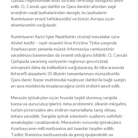
Qafqaz regionundakı əsas iqtisadi tərəfdaşı olduğunu qeyd
edib. O, Cənub qaz dəhlizi və Qara dənizin altından yaşıl
enerjinin nəqli layihələrindən danışıb, bu layihələrin
Ruminiyanın enerji təhlükəsizliyi və bütün Avropa üçün
əhəmiyyətini vurğulayıb.
Ruminiyanın Xarici İşlər Nazirliyinin strateji məsələlər üzrə
dövlət katibi – nazir müavini Ana Kristina Tinka çıxışında
Azərbaycanın zamanla müasir informasiya cəmiyyətinin
yaradılması baxımından da önəmli olduğunu bildirib. O, Cənubi
Qafqazda yaranmış vəziyyətin regionun geostrateji
mövqeyini daha da irəlilədiyini vurğulayaraq, iki ölkə arasında
ikitərəfli əlaqələrin 35 illiyinin tamamlanması münasibətilə
Qara dəniz-Xəzər multimodal nəqliyyat dəhlizi ilə bağlı sazişin
ən qısa müddətdə imzalanacağına ümid etdiyini qeyd edib.
Mərasim iştirakçıları üçün foyedə təşkil olunmuş sərgidə
bərpa və quruculuq işlərini, mina problemini, ölkənin inkişafını,
turizm potensialını əks etdirən materiallarla tanış olmaq
imkanı yaradılıb. Sərgidə iştirak edənlərin suallarını səfirliyin
əməkdaşları cavablandırıb. Mərasimin sonunda iştirakçılara
Azərbaycanın milli mətbəxinə aid təamlar təqdim edilib.
Tədbir Ruminiya mətbuatında da geniş işıqlandırılıb və