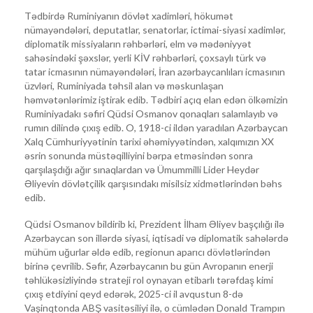
Tədbirdə Ruminiyanın dövlət xadimləri, hökumət
nümayəndələri, deputatlar, senatorlar, ictimai-siyasi xadimlər,
diplomatik missiyaların rəhbərləri, elm və mədəniyyət
sahəsindəki şəxslər, yerli KİV rəhbərləri, çoxsaylı türk və
tatar icmasının nümayəndələri, İran azərbaycanlıları icmasının
üzvləri, Ruminiyada təhsil alan və məskunlaşan
həmvətənlərimiz iştirak edib. Tədbiri açıq elan edən ölkəmizin
Ruminiyadakı səfiri Qüdsi Osmanov qonaqları salamlayıb və
rumın dilində çıxış edib. O, 1918-ci ildən yaradılan Azərbaycan
Xalq Cümhuriyyətinin tarixi əhəmiyyətindən, xalqımızın XX
əsrin sonunda müstəqilliyini bərpa etməsindən sonra
qarşılaşdığı ağır sınaqlardan və Ümummilli Lider Heydər
Əliyevin dövlətçilik qarşısındakı misilsiz xidmətlərindən bəhs
edib.
Qüdsi Osmanov bildirib ki, Prezident İlham Əliyev başçılığı ilə
Azərbaycan son illərdə siyasi, iqtisadi və diplomatik sahələrdə
mühüm uğurlar əldə edib, regionun aparıcı dövlətlərindən
birinə çevrilib. Səfir, Azərbaycanın bu gün Avropanın enerji
təhlükəsizliyində strateji rol oynayan etibarlı tərəfdaş kimi
çıxış etdiyini qeyd edərək, 2025-ci il avqustun 8-də
Vaşinqtonda ABŞ vasitəsiliyi ilə, o cümlədən Donald Trampın