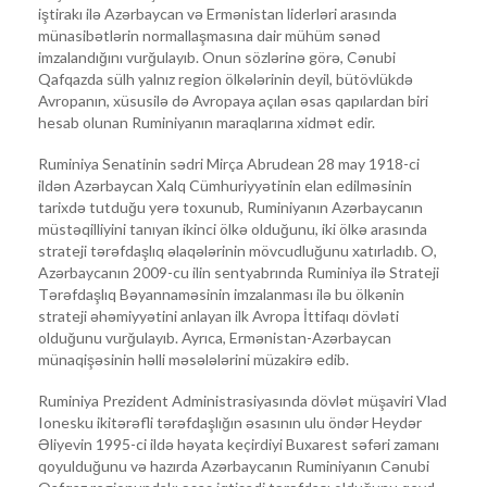
iştirakı ilə Azərbaycan və Ermənistan liderləri arasında
münasibətlərin normallaşmasına dair mühüm sənəd
imzalandığını vurğulayıb. Onun sözlərinə görə, Cənubi
Qafqazda sülh yalnız region ölkələrinin deyil, bütövlükdə
Avropanın, xüsusilə də Avropaya açılan əsas qapılardan biri
hesab olunan Ruminiyanın maraqlarına xidmət edir.
Ruminiya Senatinin sədri Mirça Abrudean 28 may 1918-ci
ildən Azərbaycan Xalq Cümhuriyyətinin elan edilməsinin
tarixdə tutduğu yerə toxunub, Ruminiyanın Azərbaycanın
müstəqilliyini tanıyan ikinci ölkə olduğunu, iki ölkə arasında
strateji tərəfdaşlıq əlaqələrinin mövcudluğunu xatırladıb. O,
Azərbaycanın 2009-cu ilin sentyabrında Ruminiya ilə Strateji
Tərəfdaşlıq Bəyannaməsinin imzalanması ilə bu ölkənin
strateji əhəmiyyətini anlayan ilk Avropa İttifaqı dövləti
olduğunu vurğulayıb. Ayrıca, Ermənistan-Azərbaycan
münaqişəsinin həlli məsələlərini müzakirə edib.
Ruminiya Prezident Administrasiyasında dövlət müşaviri Vlad
Ionesku ikitərəfli tərəfdaşlığın əsasının ulu öndər Heydər
Əliyevin 1995-ci ildə həyata keçirdiyi Buxarest səfəri zamanı
qoyulduğunu və hazırda Azərbaycanın Ruminiyanın Cənubi