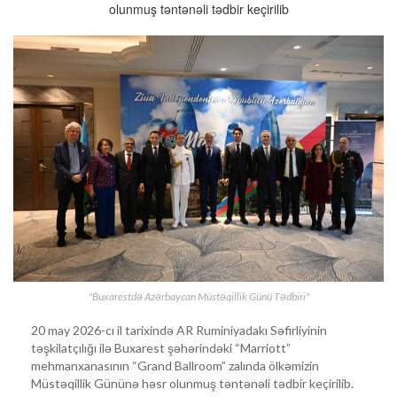
olunmuş təntənəli tədbir keçirilib
"Buxarestdə Azərbaycan Müstəqillik Günü Tədbiri"
20 may 2026-cı il tarixində AR Ruminiyadakı Səfirliyinin
təşkilatçılığı ilə Buxarest şəhərindəki “Marriott”
mehmanxanasının “Grand Ballroom” zalında ölkəmizin
Müstəqillik Gününə həsr olunmuş təntənəli tədbir keçirilib.