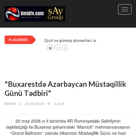
Toggl
navig
FLAŞ XEBER
Qızıl və gümüş qiymətləri artdı!
"Buxarestdə Azərbaycan Müstəqillik
Günü Tədbiri"
RƏSMİ
25.05.2026
3,52 B
20 may 2026-cı il tarixində AR Rumıniyadakı Səfirliyinin
təşkilatçılığı ilə Buxarest şəhərindəki “Marriott” mehmanxanasının
“Grand Ballroom” zalında ölkəmizin Müstəqillik Günü nə həsr