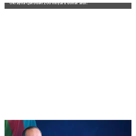
"Ukrayna Qərbdən 200 milyard dollar aldı!"