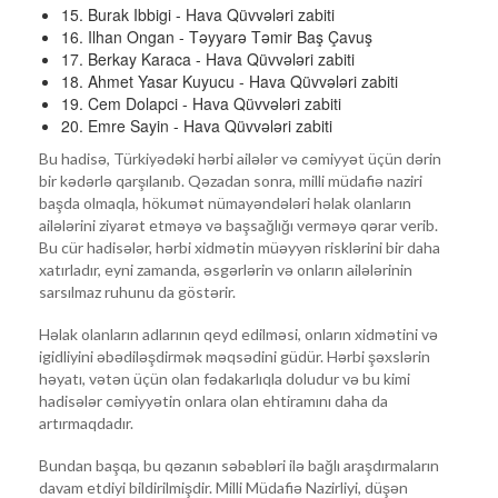
15. Burak Ibbigi - Hava Qüvvələri zabiti
16. Ilhan Ongan - Təyyarə Təmir Baş Çavuş
17. Berkay Karaca - Hava Qüvvələri zabiti
18. Ahmet Yasar Kuyucu - Hava Qüvvələri zabiti
19. Cem Dolapci - Hava Qüvvələri zabiti
20. Emre Sayin - Hava Qüvvələri zabiti
Bu hadisə, Türkiyədəki hərbi ailələr və cəmiyyət üçün dərin
bir kədərlə qarşılanıb. Qəzadan sonra, milli müdafiə naziri
başda olmaqla, hökumət nümayəndələri həlak olanların
ailələrini ziyarət etməyə və başsağlığı verməyə qərar verib.
Bu cür hadisələr, hərbi xidmətin müəyyən risklərini bir daha
xatırladır, eyni zamanda, əsgərlərin və onların ailələrinin
sarsılmaz ruhunu da göstərir.
Həlak olanların adlarının qeyd edilməsi, onların xidmətini və
igidliyini əbədiləşdirmək məqsədini güdür. Hərbi şəxslərin
həyatı, vətən üçün olan fədakarlıqla doludur və bu kimi
hadisələr cəmiyyətin onlara olan ehtiramını daha da
artırmaqdadır.
Bundan başqa, bu qəzanın səbəbləri ilə bağlı araşdırmaların
davam etdiyi bildirilmişdir. Milli Müdafiə Nazirliyi, düşən