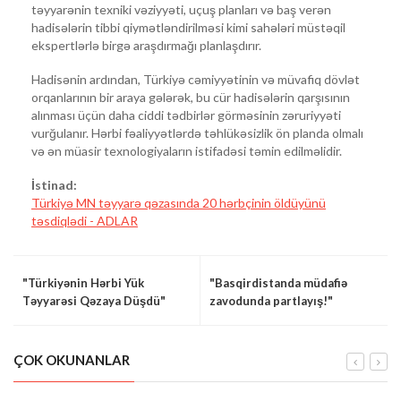
təyyarənin texniki vəziyyəti, uçuş planları və baş verən
hadisələrin tibbi qiymətləndirilməsi kimi sahələri müstəqil
ekspertlərlə birgə araşdırmağı planlaşdırır.
Hadisənin ardından, Türkiyə cəmiyyətinin və müvafiq dövlət
orqanlarının bir araya gələrək, bu cür hadisələrin qarşısının
alınması üçün daha ciddi tədbirlər görməsinin zəruriyyəti
vurğulanır. Hərbi fəaliyyətlərdə təhlükəsizlik ön planda olmalı
və ən müasir texnologiyaların istifadəsi təmin edilməlidir.
İstinad:
Türkiyə MN təyyarə qəzasında 20 hərbçinin öldüyünü
təsdiqlədi - ADLAR
"Türkiyənin Hərbi Yük
"Basqirdistanda müdafiə
Təyyarəsi Qəzaya Düşdü"
zavodunda partlayış!"
ÇOK OKUNANLAR