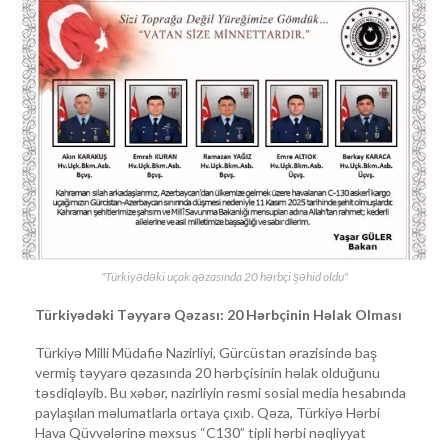
"Türkiyədəki uçak qəzasında 20 hərbçi şəhid oldu"
Türkiyədəki Təyyarə Qəzası: 20 Hərbçinin Həlak Olması
Türkiyə Milli Müdafiə Nazirliyi, Gürcüstan ərazisində baş
vermiş təyyarə qəzasında 20 hərbçisinin həlak olduğunu
təsdiqləyib. Bu xəbər, nazirliyin rəsmi sosial media hesabında
paylaşılan məlumatlarla ortaya çıxıb. Qəza, Türkiyə Hərbi
Hava Qüvvələrinə məxsus “C130” tipli hərbi nəqliyyat