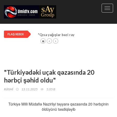
Toggl
navig
FLAŞ XEBER
"Qısa yağışlar bəzi rayonlarda davam edir"
"Türkiyədəki uçak qəzasında 20
hərbçi şəhid oldu"
RƏSMİ
13.11.2025
5,05 B
Türkiyə Milli Müdafiə Nazirliyi təyyarə qəzasında 20 hərbçinin
öldüyünü təsdiqləyib