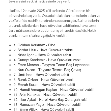
təyyarəsinin etkisi nəticəsində baş verib.
Hadisə, 12 noyabr 2025-ci il tarixində Gürcüstanın bir
bölgəsində baş verib. Qəzada həlak olan hərbçilərin adları və
vəzifələri də nazirlik tərəfindən açıqlanmışdır. Bu hərbçilərin
arasında pilotlardan, hava qüvvələri zabitlərinə, hava təmir
üzrə mütəxəssislərə qədər geniş bir spektr daxildir. Həlak
olanların tam siyahısı aşağıdakı kimidir:
1. Gökhan Korkmaz - Pilot
2. Serdar Uslu - Hava Qüvvələri zabiti
3. Nihat Ilgen - Hava Qüvvələri zabiti
4. Cüneyt Kandemir - Hava Qüvvələri zabiti
5. Emre Mercan - Təyyarə Təmir Baş Leytenantı
6. Nuri Özcan - Təyyarə Texniki Baş Çavuş
7. Ümit Ince - Hava Qüvvələri zabiti
8. Burak Özkan - Hava Qüvvələri zabiti
9. Emrah Kuran - Hava Qüvvələri zabiti
10. Hamdi Armagan Kaplan - Hava Qüvvələri zabiti
11. Akin Karakus - Hava Qüvvələri zabiti
12. Ilker Aykut - Hərbi Hava Baş Qərargah rəisi
13. Ramazan Yagiz - Hava Qüvvələri zabiti
14. Emre Altiok - Hava Qüvvələri zabiti