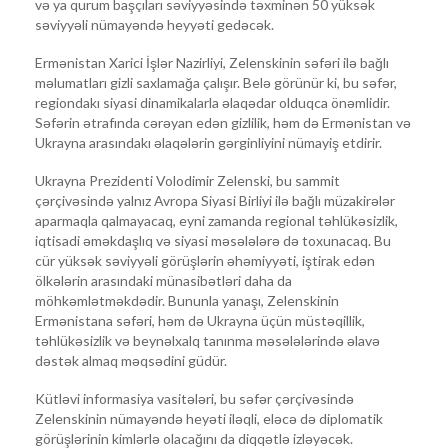
və ya qurum başçıları səviyyəsində təxminən 50 yüksək
səviyyəli nümayəndə heyyəti gedəcək.
Ermənistan Xarici İşlər Nazirliyi, Zelenskinin səfəri ilə bağlı
məlumatları gizli saxlamağa çalışır. Belə görünür ki, bu səfər,
regiondakı siyasi dinamikalarla əlaqədar olduqca önəmlidir.
Səfərin ətrafında cərəyan edən gizlilik, həm də Ermənistan və
Ukrayna arasındakı əlaqələrin gərginliyini nümayiş etdirir.
Ukrayna Prezidenti Volodimir Zelenski, bu sammit
çərçivəsində yalnız Avropa Siyasi Birliyi ilə bağlı müzakirələr
aparmaqla qalmayacaq, eyni zamanda regional təhlükəsizlik,
iqtisadi əməkdaşlıq və siyasi məsələlərə də toxunacaq. Bu
cür yüksək səviyyəli görüşlərin əhəmiyyəti, iştirak edən
ölkələrin arasındaki münasibətləri daha da
möhkəmlətməkdədir. Bununla yanaşı, Zelenskinin
Ermənistana səfəri, həm də Ukrayna üçün müstəqillik,
təhlükəsizlik və beynəlxalq tanınma məsələlərində əlavə
dəstək almaq məqsədini güdür.
Kütləvi informasiya vasitələri, bu səfər çərçivəsində
Zelenskinin nümayəndə heyəti iləqli, eləcə də diplomatik
görüşlərinin kimlərlə olacağını da diqqətlə izləyəcək.