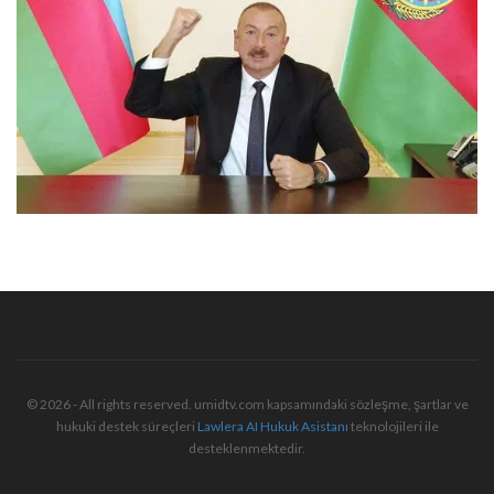
© 2026 - All rights reserved. umidtv.com kapsamındaki sözleşme, şartlar ve
hukuki destek süreçleri
Lawlera AI Hukuk Asistanı
teknolojileri ile
desteklenmektedir.