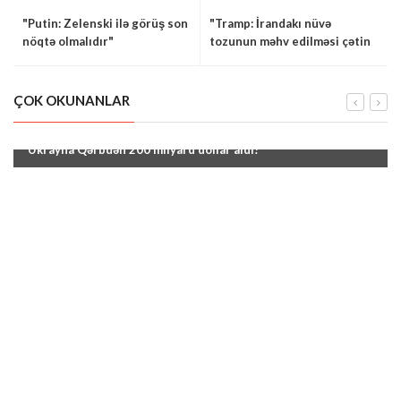
"Putin: Zelenski ilə görüş son
"Tramp: İrandakı nüvə
nöqtə olmalıdır"
tozunun məhv edilməsi çətin
olacaq"
ÇOK OKUNANLAR
"Ukrayna Qərbdən 200 milyard dollar aldı!"