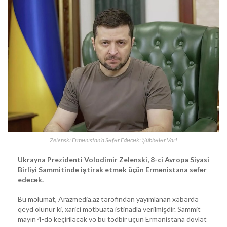
Zelenski Ermənistan'a Səfər Edəcək: Şübhələr Var!
Ukrayna Prezidenti Volodimir Zelenski, 8-ci Avropa Siyasi
Birliyi Sammitində iştirak etmək üçün Ermənistana səfər
edəcək.
Bu məlumat, Arazmedia.az tərəfindən yayımlanan xəbərdə
qeyd olunur ki, xarici mətbuata istinadla verilmişdir. Sammit
mayın 4-də keçiriləcək və bu tədbir üçün Ermənistana dövlət