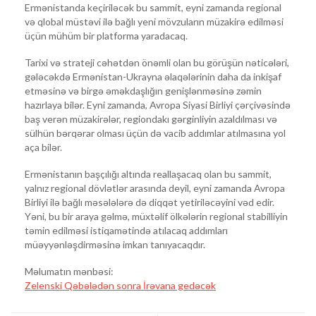
Ermənistanda keçiriləcək bu sammit, eyni zamanda regional
və qlobal müstəvi ilə bağlı yeni mövzuların müzakirə edilməsi
üçün mühüm bir platforma yaradacaq.
Tarixi və strateji cəhətdən önəmli olan bu görüşün nəticələri,
gələcəkdə Ermənistan-Ukrayna əlaqələrinin daha da inkişaf
etməsinə və birgə əməkdaşlığın genişlənməsinə zəmin
hazırlaya bilər. Eyni zamanda, Avropa Siyasi Birliyi çərçivəsində
baş verən müzakirələr, regiondakı gərginliyin azaldılması və
sülhün bərqərar olması üçün də vacib addımlar atılmasına yol
aça bilər.
Ermənistanın başçılığı altında reallaşacaq olan bu sammit,
yalnız regional dövlətlər arasında deyil, eyni zamanda Avropa
Birliyi ilə bağlı məsələlərə də diqqət yetiriləcəyini vəd edir.
Yəni, bu bir araya gəlmə, müxtəlif ölkələrin regional stabilliyin
təmin edilməsi istiqamətində atılacaq addımları
müəyyənləşdirməsinə imkan tanıyacaqdır.
Məlumatın mənbəsi:
Zelenski Qəbələdən sonra İrəvana gedəcək