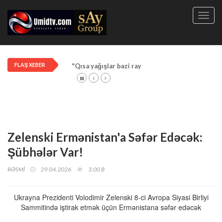
Toggl
navig
FLAŞ XEBER
"Qısa yağışlar bəzi rayonlarda davam edir"
Zelenski Ermənistan'a Səfər Edəcək:
Şübhələr Var!
RƏSMİ
29.04.2026
3,00 B
Ukrayna Prezidenti Volodimir Zelenski 8-ci Avropa Siyasi Birliyi
Sammitində iştirak etmək üçün Ermənistana səfər edəcək