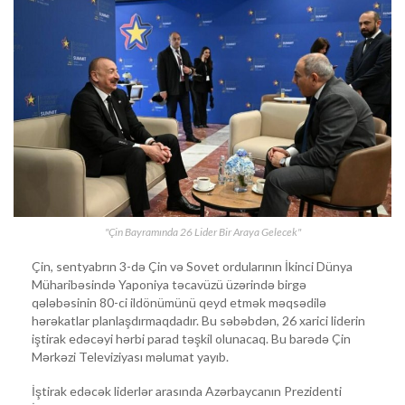
"Çin Bayramında 26 Lider Bir Araya Gelecek"
Çin, sentyabrın 3-də Çin və Sovet ordularının İkinci Dünya
Müharibəsində Yaponiya təcavüzü üzərində birgə
qələbəsinin 80-ci ildönümünü qeyd etmək məqsədilə
hərəkatlar planlaşdırmaqdadır. Bu səbəbdən, 26 xarici liderin
iştirak edəcəyi hərbi parad təşkil olunacaq. Bu barədə Çin
Mərkəzi Televiziyası məlumat yayıb.
İştirak edəcək liderlər arasında Azərbaycanın Prezidenti