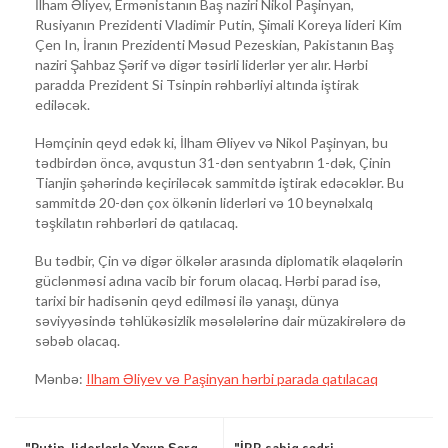
İlham Əliyev, Ermənistanın Baş naziri Nikol Paşinyan,
Rusiyanın Prezidenti Vladimir Putin, Şimali Koreya lideri Kim
Çen In, İranın Prezidenti Məsud Pezeskian, Pakistanın Baş
naziri Şahbaz Şərif və digər təsirli liderlər yer alır. Hərbi
paradda Prezident Si Tsinpin rəhbərliyi altında iştirak
ediləcək.
Həmçinin qeyd edək ki, İlham Əliyev və Nikol Paşinyan, bu
tədbirdən öncə, avqustun 31-dən sentyabrın 1-dək, Çinin
Tianjin şəhərində keçiriləcək sammitdə iştirak edəcəklər. Bu
sammitdə 20-dən çox ölkənin liderləri və 10 beynəlxalq
təşkilatın rəhbərləri də qatılacaq.
Bu tədbir, Çin və digər ölkələr arasında diplomatik əlaqələrin
güclənməsi adına vacib bir forum olacaq. Hərbi parad isə,
tarixi bir hadisənin qeyd edilməsi ilə yanaşı, dünya
səviyyəsində təhlükəsizlik məsələlərinə dair müzakirələrə də
səbəb olacaq.
Mənbə:
Ilham Əliyev və Paşinyan hərbi parada qatılacaq