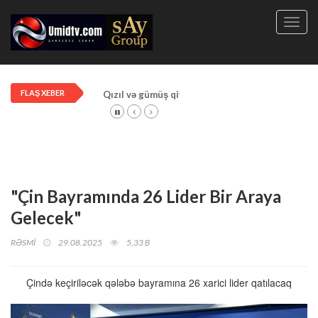
Toggl
navig
FLAŞ XEBER
Qızıl və gümüş qiymətləri artdı!
"Çin Bayramında 26 Lider Bir Araya
Gelecek"
RƏSMİ
29.08.2025
5,33 B
Çində keçiriləcək qələbə bayramına 26 xarici lider qatılacaq