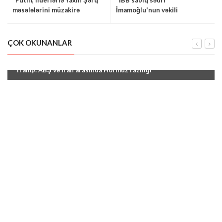
"Putin, liderlərlə Yaxın Şərq
"İBB sabiq sədri
məsələlərini müzakirə
İmamoğlu'nun vəkili
edəcək"
saxlanıldı"
ÇOK OKUNANLAR
"Tramp: ABŞ və İran arasında Hörmüz razılığı"