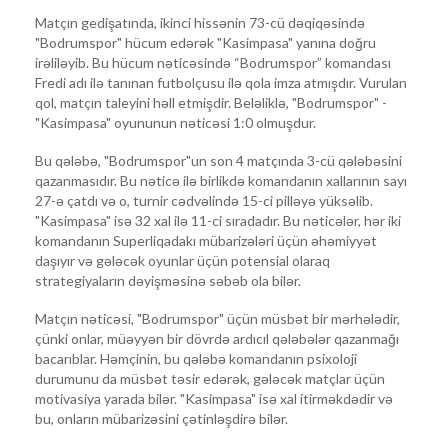
Matçın gedişatında, ikinci hissənin 73-cü dəqiqəsində
"Bodrumspor" hücum edərək "Kasimpasa" yanına doğru
irəliləyib. Bu hücum nəticəsində “Bodrumspor” komandası
Fredi adı ilə tanınan futbolçusu ilə qola imza atmışdır. Vurulan
qol, matçın taleyini həll etmişdir. Beləliklə, "Bodrumspor" -
"Kasimpasa" oyununun nəticəsi 1:0 olmuşdur.
Bu qələbə, "Bodrumspor"un son 4 matçında 3-cü qələbəsini
qazanmasıdır. Bu nəticə ilə birlikdə komandanın xallarının sayı
27-ə çatdı və o, turnir cədvəlində 15-ci pilləyə yüksəlib.
"Kasimpasa" isə 32 xal ilə 11-ci sıradadır. Bu nəticələr, hər iki
komandanın Superliqadakı mübarizələri üçün əhəmiyyət
daşıyır və gələcək oyunlar üçün potensial olaraq
strategiyaların dəyişməsinə səbəb ola bilər.
Matçın nəticəsi, "Bodrumspor" üçün müsbət bir mərhələdir,
çünki onlar, müəyyən bir dövrdə ardıcıl qələbələr qazanmağı
bacarıblar. Həmçinin, bu qələbə komandanın psixoloji
durumunu da müsbət təsir edərək, gələcək matçlar üçün
motivasiya yarada bilər. "Kasimpasa" isə xal itirməkdədir və
bu, onların mübarizəsini çətinləşdirə bilər.