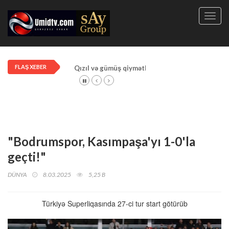
Toggl
navig
FLAŞ XEBER
Qızıl və gümüş qiymətləri artdı!
"Bodrumspor, Kasımpaşa'yı 1-0'la
geçti!"
DÜNYA
8.03.2025
5,25 B
Türkiyə Superliqasında 27-ci tur start götürüb