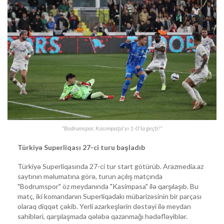
"Bodrumspor, Kasımpaşa'yı 1-0'la geçti!"
Türkiyə Superliqası 27-ci turu başladıb
Türkiyə Superliqasında 27-ci tur start götürüb. Arazmedia.az
saytının məlumatına görə, turun açılış matçında
"Bodrumspor" öz meydanında "Kasimpasa" ilə qarşılaşıb. Bu
matç, iki komandanın Superliqadakı mübarizəsinin bir parçası
olaraq diqqət çəkib. Yerli azarkeşlərin dəstəyi ilə meydan
sahibləri, qarşılaşmada qələbə qazanmağı hədəfləyiblər.