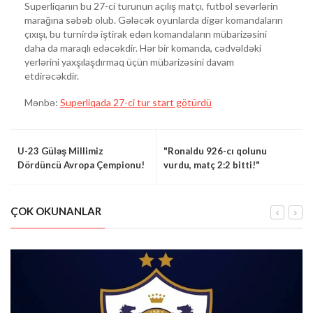
Superliqanın bu 27-ci turunun açılış matçı, futbol sevərlərin
marağına səbəb olub. Gələcək oyunlarda digər komandaların
çıxışı, bu turnirdə iştirak edən komandaların mübarizəsini
daha da maraqlı edəcəkdir. Hər bir komanda, cədvəldəki
yerlərini yaxşılaşdırmaq üçün mübarizəsini davam
etdirəcəkdir.
Mənbə:
Superliqada 27-ci tur start götürdü
U-23 Güləş Millimiz
"Ronaldu 926-cı qolunu
Dördüncü Avropa Çempionu!
vurdu, matç 2:2 bitti!"
ÇOK OKUNANLAR