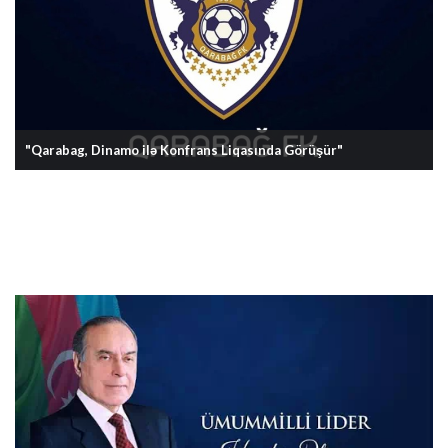
"Qarabag, Dinamo ilə Konfrans Liqasında Görüşür"