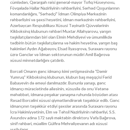
cümlədən, Qərargah rəisi general-mayor Tofiq Hüseynovu,
Fövqəladə Hallar Nazirliyinin rəhbərliyini, Sərhəd Qoşunlarının
komandanlığını, "Sərhədçi" İdman Olimpiya Mərkəzinin
rəhbərliyini və şəxsi heyətini, idman mərkəzinin rəhbərliyini,
Azərbaycan Respublikası Xüsusi Təyinatlı Qüvvələrinin
Kikboksinq klubunun rəhbəri Muxtar Allahyarovu, yarışın
təşkilatçılarından biri olan Elmin Mehdiyevi və ümumilikdə
tədbirin bütün təşkilatçılarına və hakim heyətinə, yarışın baş
hakimləri Aydın Ağabəyov, Elsad İlyasqrova, Suraxanı rayonu
üzrə Gənclər və İdman sektorunun müdiri Amil Bağırova
xüsusi minnətdarlığını çatdırıb.
Borcəli Omarın gənc idmançı kimi yetişməsində "Dəmir
Yumruq" Kikboksinq klubunun, klubun baş məşqçisi Fərid
Babayevin də əməyi danılmazdır. Bununla yanaşı, gənc
idmançı müraciətində ailəsinin, xüsusilə də onu Vətənə
məhəbbət, idmana peşəkar yanaşma ruhunda böyüdən atası
Rəsad Borcəlini xüsusi qiymətləndirərək təşəkkür edib. Gənc
idmançının təşəkkür etdiyi şəxslər arasında Suraxanı rayonu
İcra Hakimiyyətinin, Elm və Təhsil Nazirliyinin rəhbərliyi, S.S.
Axundov adına 172 saylı məktəbin direktoru Vəfa Bağırova,
sinif rəhbəri, müəllim Gülfirə Mehrəliyevanın adı xüsusi
vurğulanır.