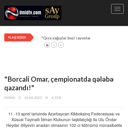
Toggl
navig
FLAŞ XEBER
"Qısa yağışlar bəzi rayonlarda davam edir"
"Borcali Omar, çempionatda qələbə
qazandı!"
DÜNYA
14.04.2025
6,35 B
11 -13 aprel tarixində Azərbaycan Kikboksinq Federasiyası və
Xüsusi Təyinatlı İdman Klubunun təşkilatçılığı ilə Ulu Öndər
Heydər Əliyevin anadan olmasının 102-ci ildönümü münasibətilə