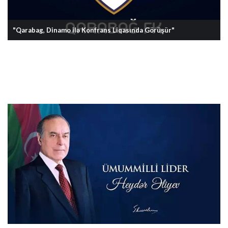
"Qarabag, Dinamo ilə Konfrans Liqasında Görüşür"