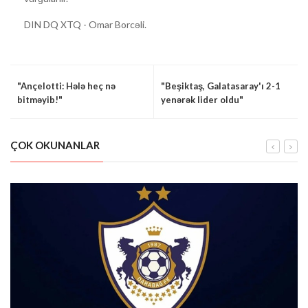
DIN DQ XTQ - Omar Borcəli.
"Ançelotti: Hələ heç nə
"Beşiktaş, Galatasaray'ı 2-1
bitməyib!"
yenərək lider oldu"
ÇOK OKUNANLAR