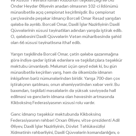
Öndər Heydər Əliyevin anadan olmasının 102-ci ildönümü
münasibətilə açıq çempionat keçirilmişdir. Bu çempionat
çərçivəsində peşəkar idmançı Borcəli Omar Rəsad yarışdan
qələbə ilə ayrılıb. Borcəli Omar, Daxili İşlər Nazirliyinin Daxili
Qüvvələrinin xüsusi təyinatlıları adından yarışda iştirak edib.
O, qələbəsini Daxili Qüvvələrin Vətən müharibəsində şəhid
olan 66 xüsusi təyinatlısına ithaf edib.
Yarışın təşkilində Borcəli Omar, çətin qələbə qazanmağına
görə indiyə qədər iştirak edənlərə və təşkilatçılara təşəkkür
məktubu ünvanlayıb. Məlumat üçün qeyd edək ki, bu gün
münasibətilə keçirilən yarış, həm də ölkəmizdə idmanın
inkişafının bariz nümunələrindən biridir. Yarışa 700-dən çox
iştirakçının qatılması, onun əhəmiyyətindən xəbər verir. Bu
baxımdan, təşkilati məsələlərin də yüksək səviyyədə həll
edilməsi və gənclərin idmana olan həvəsinin artmasında
Kikboksinq Federasiyasının xüsusi rolu vardır.
Gənc idmançı təşəkkür məktubunda Kikboksinq
Federasiyasının rəhbəri Orxan Əliyev, vitse-prezidenti Adil
Əliyev, Daxili İşlər Nazirliyinin, Dövlət Təhlükəsizliyi
Xidmətinin rəhbərliyini, Daxili Qüvvələrin komandanlığını, o