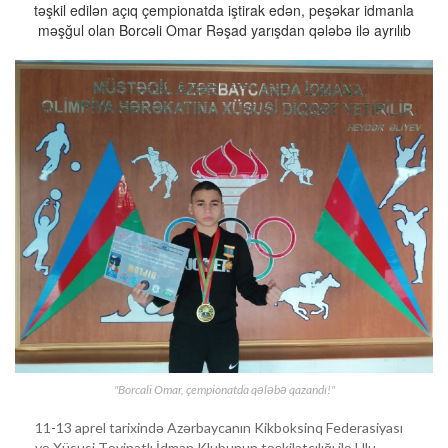
təşkil edilən açıq çempionatda iştirak edən, peşəkar idmanla
məşğul olan Borcəli Omar Rəşad yarışdan qələbə ilə ayrılıb
"Borcali Omar, çempionatda qələbə qazandı!"
11-13 aprel tarixində Azərbaycanın Kikboksinq Federasiyası
və Xüsusi Təyinatlı İdman Klubunun təşkilatçılığı ilə Ulu