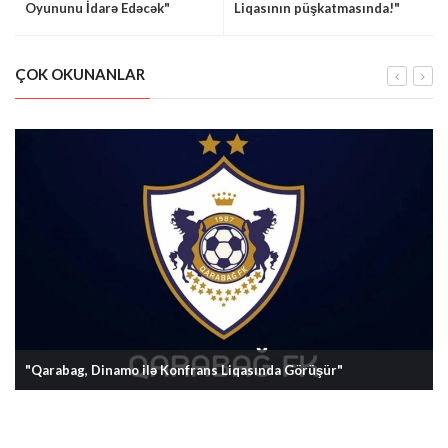
Oyununu İdarə Edəcək"
Liqasının püşkatmasında!"
ÇOK OKUNANLAR
"Qarabag, Dinamo ilə Konfrans Liqasında Görüşür"