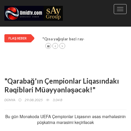
Toggl
navig
FLAŞ XEBER
"Qısa yağışlar bəzi rayonlarda davam edir"
"Qarabağ'ın Çempionlar Liqasındakı
Rəqibləri Müəyyənləşəcək!"
DÜNYA
29.08.2025
3,04 B
Bu gün Monakoda UEFA Çempionlar Liqasının əsas mərhələsinin
püşkatma mərasimi keçiriləcək