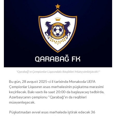
"Qarabağ'ın Çempionlar Liqasındakı Rəqibləri Müəyyənləşəcək!"
Bu gün, 28 avqust 2025-ci il tarixində Monakoda UEFA
Çempionlar Liqasının əsas mərhələsinin püşkatma mərasimi
keçiriləcək. Bakı vaxtı ilə saat 20:00-da başlayacaq tədbirdə,
Azərbaycanın çempionu “Qarabağ”ın da rəqibləri
müəyənləşəcək.
Püşkatmadan əvvəl əsas mərhələdə iştirak edəcək 36