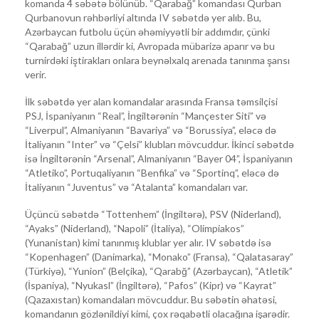
komanda 4 səbətə bölünüb. “Qarabağ” komandası Qurban
Qurbanovun rəhbərliyi altında IV səbətdə yer alıb. Bu,
Azərbaycan futbolu üçün əhəmiyyətli bir addımdır, çünki
“Qarabağ” uzun illərdir ki, Avropada mübarizə aparır və bu
turnirdəki iştirakları onlara beynəlxalq arenada tanınma şansı
verir.
İlk səbətdə yer alan komandalar arasında Fransa təmsilçisi
PSJ, İspaniyanın “Real”, İngiltərənin “Mançester Siti” və
“Liverpul”, Almaniyanın “Bavariya” və “Borussiya”, eləcə də
İtaliyanın “Inter” və “Çelsi” klubları mövcuddur. İkinci səbətdə
isə İngiltərənin “Arsenal”, Almaniyanın “Bayer 04”, İspaniyanın
“Atletiko”, Portuqaliyanın “Benfika” və “Sportinq”, eləcə də
İtaliyanın “Juventus” və “Atalanta” komandaları var.
Üçüncü səbətdə “Tottenhem” (İngiltərə), PSV (Niderland),
“Ayaks” (Niderland), “Napoli” (İtaliya), “Olimpiakos”
(Yunanistan) kimi tanınmış klublar yer alır. IV səbətdə isə
“Kopenhagen” (Danimarka), “Monako” (Fransa), “Qalatasaray”
(Türkiyə), “Yunion” (Belçika), “Qarabğ” (Azərbaycan), “Atletik”
(İspaniya), “Nyukasl” (İngiltərə), “Pafos” (Kipr) və “Kayrat”
(Qazaxıstan) komandaları mövcuddur. Bu səbətin əhatəsi,
komandanın gözlənildiyi kimi, çox rəqabətli olacağına işarədir.