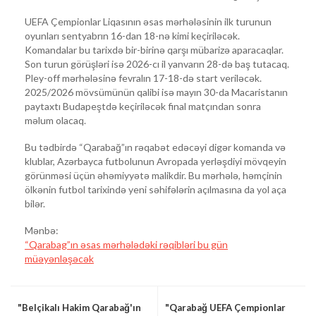
UEFA Çempionlar Liqasının əsas mərhələsinin ilk turunun
oyunları sentyabrın 16-dan 18-nə kimi keçiriləcək.
Komandalar bu tarixdə bir-birinə qarşı mübarizə aparacaqlar.
Son turun görüşləri isə 2026-cı il yanvarın 28-də baş tutacaq.
Pley-off mərhələsinə fevralın 17-18-də start veriləcək.
2025/2026 mövsümünün qalibi isə mayın 30-da Macaristanın
paytaxtı Budapeştdə keçiriləcək final matçından sonra
məlum olacaq.
Bu tədbirdə “Qarabağ”ın rəqabət edəcəyi digər komanda və
klublar, Azərbayca futbolunun Avropada yerləşdiyi mövqeyin
görünməsi üçün əhəmiyyətə malikdir. Bu mərhələ, həmçinin
ölkənin futbol tarixində yeni səhifələrin açılmasına da yol aça
bilər.
Mənbə:
“Qarabag”ın əsas mərhələdəki rəqibləri bu gün
müəyənləşəcək
"Belçikalı Hakim Qarabağ'ın
"Qarabağ UEFA Çempionlar