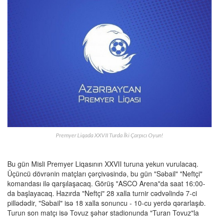
Premyer Liqada XXVII Turda İki Çarpıcı Oyun!
Bu gün Misli Premyer Liqasının XXVII turuna yekun vurulacaq.
Üçüncü dövrənin matçları çərçivəsində, bu gün "Səbail" "Neftçi"
komandası ilə qarşılaşacaq. Görüş "ASCO Arena"da saat 16:00-
da başlayacaq. Hazırda "Neftçi" 28 xalla turnir cədvəlində 7-ci
pillədədir, "Səbail" isə 18 xalla sonuncu - 10-cu yerdə qərarlaşıb.
Turun son matçı isə Tovuz şəhər stadionunda "Turan Tovuz"la