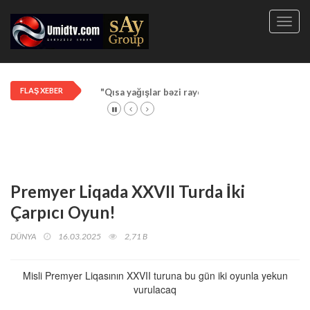
Toggl
navig
FLAŞ XEBER
"Qısa yağışlar bəzi rayonlarda davam edir"
Premyer Liqada XXVII Turda İki
Çarpıcı Oyun!
DÜNYA
16.03.2025
2,71 B
Misli Premyer Liqasının XXVII turuna bu gün iki oyunla yekun
vurulacaq