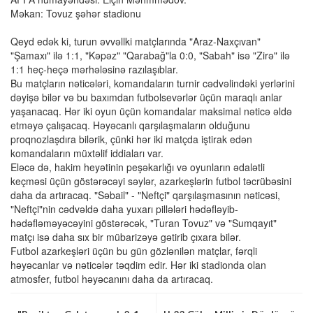
Məkan: Tovuz şəhər stadionu
Qeyd edək ki, turun əvvəllki matçlarında "Araz-Naxçıvan"
"Şamaxı" ilə 1:1, "Kəpəz" "Qarabağ"la 0:0, "Sabah" isə "Zirə" ilə
1:1 heç-heçə mərhələsinə razılaşıblar.
Bu matçların nəticələri, komandaların turnir cədvəlindəki yerlərini
dəyişə bilər və bu baxımdan futbolsevərlər üçün maraqlı anlar
yaşanacaq. Hər iki oyun üçün komandalar maksimal nəticə əldə
etməyə çalışacaq. Həyəcanlı qarşılaşmaların olduğunu
proqnozlaşdıra bilərik, çünki hər iki matçda iştirak edən
komandaların müxtəlif iddiaları var.
Eləcə də, hakim heyətinin peşəkarlığı və oyunların ədalətli
keçməsi üçün göstərəcəyi səylər, azarkeşlərin futbol təcrübəsini
daha da artıracaq. "Səbail" - "Neftçi" qarşılaşmasının nəticəsi,
"Neftçi"nin cədvəldə daha yuxarı pillələri hədəfləyib-
hədəfləməyəcəyini göstərəcək, "Turan Tovuz" və "Sumqayıt"
matçı isə daha sıx bir mübarizəyə gətirib çıxara bilər.
Futbol azarkeşləri üçün bu gün gözlənilən matçlar, fərqli
həyəcanlar və nəticələr təqdim edir. Hər iki stadionda olan
atmosfer, futbol həyəcanını daha da artıracaq.