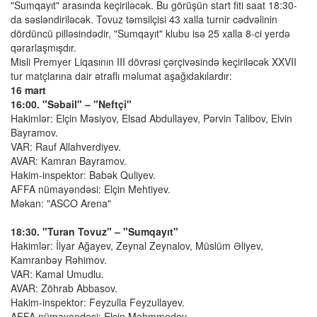
"Sumqayıt" arasında keçiriləcək. Bu görüşün start fiti saat 18:30-
da səsləndiriləcək. Tovuz təmsilçisi 43 xalla turnir cədvəlinin
dördüncü pilləsindədir, "Sumqayıt" klubu isə 25 xalla 8-ci yerdə
qərarlaşmışdır.
Misli Premyer Liqasının III dövrəsi çərçivəsində keçiriləcək XXVII
tur matçlarına dair ətraflı məlumat aşağıdakılardır:
16 mart
16:00. "Səbail" – "Neftçi"
Hakimlər: Elçin Məsiyov, Elsad Abdullayev, Pərvin Talibov, Elvin
Bayramov.
VAR: Rauf Allahverdiyev.
AVAR: Kamran Bayramov.
Hakim-inspektor: Babək Quliyev.
AFFA nümayəndəsi: Elçin Mehtiyev.
Məkan: "ASCO Arena"
18:30. "Turan Tovuz" – "Sumqayıt"
Hakimlər: İlyar Ağayev, Zeynal Zeynalov, Müslüm Əliyev,
Kamranbəy Rəhimov.
VAR: Kamal Umudlu.
AVAR: Zöhrab Abbasov.
Hakim-inspektor: Feyzulla Feyzullayev.
AFFA nümayəndəsi: Elçin Məhmmədov.