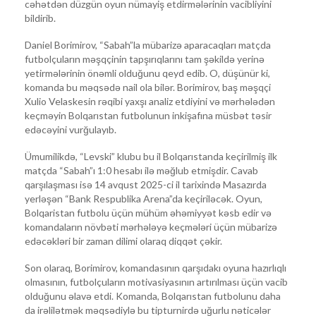
cəhətdən düzgün oyun nümayiş etdirmələrinin vacibliyini
bildirib.
Daniel Borimirov, “Sabah”la mübarizə aparacaqları matçda
futbolçuların məşqçinin tapşırıqlarını tam şəkildə yerinə
yetirmələrinin önəmli olduğunu qeyd edib. O, düşünür ki,
komanda bu məqsədə nail ola bilər. Borimirov, baş məşqçi
Xulio Velaskesin rəqibi yaxşı analiz etdiyini və mərhələdən
keçməyin Bolqarıstan futbolunun inkişafına müsbət təsir
edəcəyini vurğulayıb.
Ümumilikdə, “Levski” klubu bu il Bolqarıstanda keçirilmiş ilk
matçda “Sabah”ı 1:0 hesabı ilə məğlub etmişdir. Cavab
qarşılaşması isə 14 avqust 2025-ci il tarixində Masazırda
yerləşən “Bank Respublika Arena”da keçiriləcək. Oyun,
Bolqaristan futbolu üçün mühüm əhəmiyyət kəsb edir və
komandaların növbəti mərhələyə keçmələri üçün mübarizə
edəcəkləri bir zaman dilimi olaraq diqqət çəkir.
Son olaraq, Borimirov, komandasının qarşıdakı oyuna hazırlıqlı
olmasının, futbolçuların motivasiyasının artırılması üçün vacib
olduğunu əlavə etdi. Komanda, Bolqarıstan futbolunu daha
da irəlilətmək məqsədiylə bu tipturnirdə uğurlu nəticələr