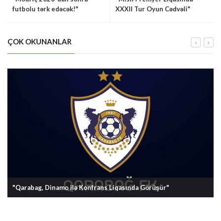
futbolu tərk edəcək!"
XXXII Tur Oyun Cədvəli"
ÇOK OKUNANLAR
"Qarabag, Dinamo ilə Konfrans Liqasında Görüşür"