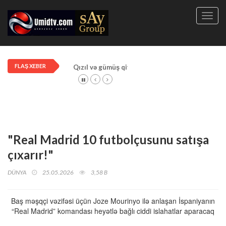
Toggl
navig
FLAŞ XEBER
Qızıl və gümüş qiymətləri artdı!
"Real Madrid 10 futbolçusunu satışa
çıxarır!"
DÜNYA
25.05.2026
3,58 B
Baş məşqçi vəzifəsi üçün Joze Mourinyo ilə anlaşan İspaniyanın
“Real Madrid” komandası heyətlə bağlı ciddi islahatlar aparacaq