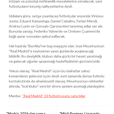
intizam və psixoloji möhkəmlik məsələlərinə yönələcək, yəni
futbolçuların keçmiş nailiyyətlərinə deyil.
İddialara görə, satışa çıxarılacaq futbolçular arasında Vinisius
Junior, Eduard Kamavinga, Daniel Ceballos, Ferlan Mendi,
Andrey Lunin və Qonsalo Qarsiya kimi tanınmış adlar yer alır.
Bununla yanaşı, Federiko Valverde və Orelyen Çuameni ilə
bağlı qərar sonradan qəbul ediləcək.
Hal-hazırda "Benfika"nın baş məşqçisi olan Joze Mourinyonun
"Real Madrid"ə təyinatının yaxın günlərdə açıqlanacağı
bildirilir. Bu dəyişiklik, klubun daha güclü bir heyət yaratmağı
və gələcək uğurlar qazanmağı hədəflədiyinin göstəricisidir.
Yekun olaraq, "Real Madrid" üçün bu islahatlar yalnız
komandanın gələcəyi üçün deyil, eyni zamanda dünya futbolu
kontekstində də əhəmiyyətli olacaq. Mourinyonun rəhbərliyi
altında, "kral klubu" yeni bir dövrə qədəm qoymağı planlaşdırır.
Mənbə:
“Real Madrid” 10 futbolçusunu sata bilər
"Modriç 2026-dan sonra
"Misli Premyer Liqasında