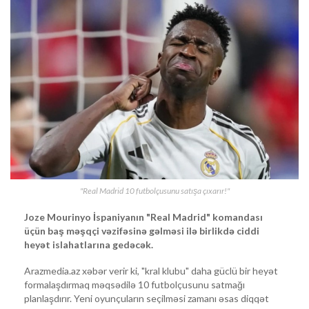
"Real Madrid 10 futbolçusunu satışa çıxarır!"
Joze Mourinyo İspaniyanın "Real Madrid" komandası
üçün baş məşqçi vəzifəsinə gəlməsi ilə birlikdə ciddi
heyət islahatlarına gedəcək.
Arazmedia.az xəbər verir ki, "kral klubu" daha güclü bir heyət
formalaşdırmaq məqsədilə 10 futbolçusunu satmağı
planlaşdırır. Yeni oyunçuların seçilməsi zamanı əsas diqqət