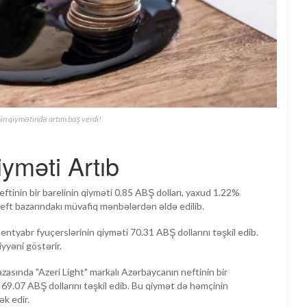
inin qiymətində artım baş verdi!
iyməti Artıb
ftinin bir barelinin qiyməti 0.85 ABŞ dolları, yaxud 1.22%
neft bazarındakı müvafiq mənbələrdən əldə edilib.
sentyabr fyuçerslərinin qiyməti 70.31 ABŞ dollarını təşkil edib.
yyəni göstərir.
sında "Azeri Light" markalı Azərbaycanın neftinin bir
q 69.07 ABŞ dollarını təşkil edib. Bu qiymət də həmçinin
k edir.