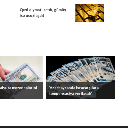
Qızıl qiyməti artdı, gümüş
isə ucuzlaşdı!
alyuta məzənnələrini
“Azerbaycanda ixracatçılara
kompensasiya veriləcək”