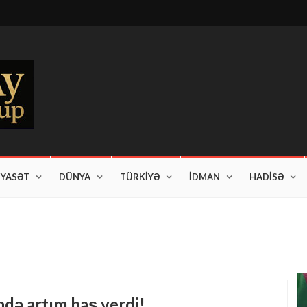
İYASƏT
DÜNYA
TÜRKİYƏ
İDMAN
HADİSƏ
am edir"
ndə artım baş verdi!