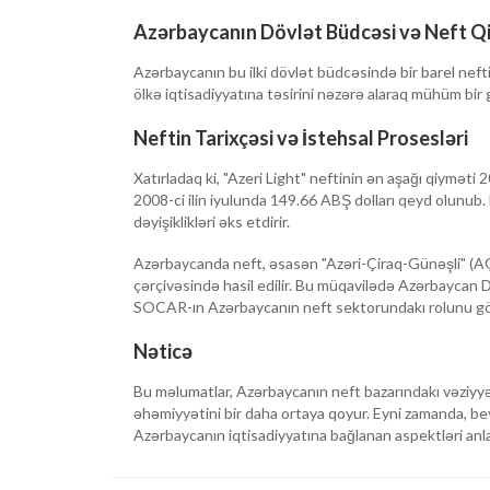
Azərbaycanın Dövlət Büdcəsi və Neft Q
Azərbaycanın bu ilki dövlət büdcəsində bir barel neft
ölkə iqtisadiyyatına təsirini nəzərə alaraq mühüm bir g
Neftin Tarixçəsi və İstehsal Prosesləri
Xatırladaq ki, "Azeri Light" neftinin ən aşağı qiyməti 
2008-ci ilin iyulunda 149.66 ABŞ dolları qeyd olunub. 
dəyişiklikləri əks etdirir.
Azərbaycanda neft, əsasən "Azəri-Çiraq-Günəşli" (A
çərçivəsində hasil edilir. Bu müqavilədə Azərbaycan 
SOCAR-ın Azərbaycanın neft sektorundakı rolunu gös
Nəticə
Bu məlumatlar, Azərbaycanın neft bazarındakı vəziyyəti
əhəmiyyətini bir daha ortaya qoyur. Eyni zamanda, beyn
Azərbaycanın iqtisadiyyatına bağlanan aspektləri an