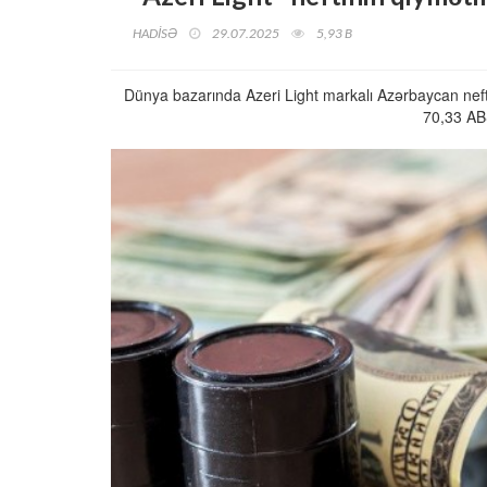
HADİSƏ
29.07.2025
5,93 B
Dünya bazarında Azeri Light markalı Azərbaycan nefti
70,33 ABŞ