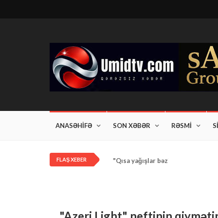
ANASƏHİFƏ
SON XƏBƏR
RƏSMİ
S
FLAŞ XEBER
"Qısa yağışlar bəzi rayonlarda dav
"Azeri Light" neftinin qiyməti