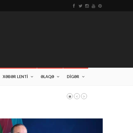
XƏBƏR LENTİ
ƏLAQƏ
DİGƏR