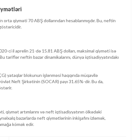
iymətləri
in orta qiyməti 70 ABŞ dollarından hesablanmışdır. Bu, neftin
östəricidir.
2020-ci il aprelin 21-də 15.81 ABŞ dolları, maksimal qiyməti isə
Bu tariflər neftin bazar dinamikalarını, dünya iqtisadiyyatındakı
ÇG) yataqlar blokunun işlənməsi haqqında müqavilə
Dövlət Neft Şirkətinin (SOCAR) payı 31.65%-dir. Bu da,
tərir.
, qiymət artımlarını və neft iqtisadiyyatının ölkədəki
əlxalq bazarlarda neft qiymətlərinin inkişafını izləmək,
lamağa kömək edir.