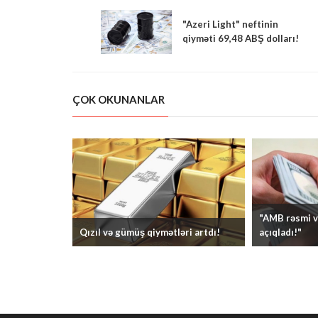
"Azeri Light" neftinin
qiyməti 69,48 ABŞ dolları!
ÇOK OKUNANLAR
"AMB rəsmi v
Qızıl və gümüş qiymətləri artdı!
açıqladı!"