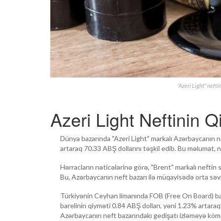
"Azeri Light" neft
Azeri Light Neftinin Q
Dünya bazarında "Azeri Light" markalı Azərbaycanın ne
artaraq 70.33 ABŞ dollarını təşkil edib. Bu məlumat, 
Hərracların nəticələrinə görə, "Brent" markalı neftin 
Bu, Azərbaycanın neft bazarı ilə müqayisədə orta səvi
Türkiyənin Ceyhan limanında FOB (Free On Board) baza
barelinin qiyməti 0.84 ABŞ dolları, yəni 1.23% artara
Azərbaycanın neft bazarındakı gedişatı izləməyə kömə