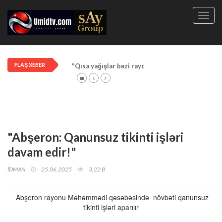
Toggl
navig
FLAŞ XEBER
"Qısa yağışlar bəzi rayonlarda davam edir"
"Abşeron: Qanunsuz tikinti işləri
davam edir!"
İDMAN
25.06.2025
3,22 B
Abşeron rayonu Məhəmmədi qəsəbəsində növbəti qanunsuz
tikinti işləri aparılır