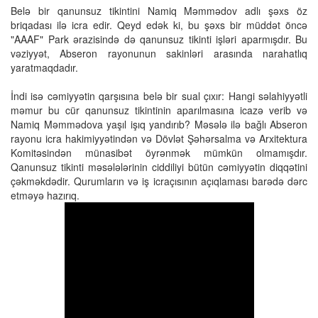
Belə bir qanunsuz tikintini Namiq Məmmədov adlı şəxs öz
briqadası ilə icra edir. Qeyd edək ki, bu şəxs bir müddət öncə
"AAAF" Park ərazisində də qanunsuz tikinti işləri aparmışdır. Bu
vəziyyət, Abseron rayonunun sakinləri arasında narahatlıq
yaratmaqdadır.
İndi isə cəmiyyətin qarşısına belə bir sual çıxır: Hangi səlahiyyətli
məmur bu cür qanunsuz tikintinin aparılmasına icazə verib və
Namiq Məmmədova yaşıl işıq yandırıb? Məsələ ilə bağlı Abseron
rayonu icra hakimiyyətindən və Dövlət Şəhərsalma və Arxitektura
Komitəsindən münasibət öyrənmək mümkün olmamışdır.
Qanunsuz tikinti məsələlərinin ciddiliyi bütün cəmiyyətin diqqətini
çəkməkdədir. Qurumların və iş icraçısının açıqlaması barədə dərc
etməyə hazırıq.