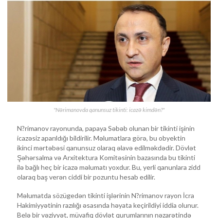
"Nərimanovda qanunsuz tikinti: icazə kimdən?"
N?rimanov rayonunda, papaya Səbəb olunan bir tikinti işinin
icazəsiz aparıldığı bildirilir. Məlumatlara görə, bu obyektin
ikinci mərtəbəsi qanunsuz olaraq əlavə edilməkdədir. Dövlət
Şəhərsalma və Arxitektura Komitəsinin bazasında bu tikinti
ilə bağlı heç bir icazə məlumatı yoxdur. Bu, yerli qanunlara zidd
olaraq baş verən ciddi bir pozuntu hesab edilir.
Məlumatda sözügedən tikinti işlərinin N?rimanov rayon İcra
Hakimiyyətinin razılığı əsasında həyata keçirildiyi iddia olunur.
Belə bir vəziyyət, müvafiq dövlət qurumlarının nəzarətində