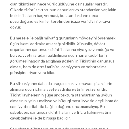
olan tikintilərin necə yürüdüldüyünə dair suallar yaradır.
Ölkədə tikinti sektorunun qanunları və standartları var, lakin
bu kimi halların baş verməsi, bu standartların necə
pozulduğunu və kimlər tərəfindən icazə verildiyini ortaya
qoyur.
Bu məsələ ilə bağlı müvafiq qurumların mövqeyini öyrənmək
üçün lazımi addımlar atılacağı bildirilib. Xüsusilə, dövlət
orqanlarının qanunsuz tikinti hallarına niyə göz yumduğu və
bu vəziyyətin aradan qaldırılması üçün hansı tədbirlərin
görülməsi haqqında açıqlama gözlənilir. Tikintinin qanunsuz
olması, həm də ətraf mühitə, cəmiyyətə və şəhərsalma
prinsipinə ziyan vura bilər.
Bu situasiyanın daha da araşdırılması və müvafiq icazələrin
alınması üçün ictimaiyyətə aydınlıq gətirilməsi zəruridir.
Tikinti layihələrinin şüşə arxitektura standartlarına uyğun
olmasının, yalnız maliyyə və hüquqi məsuliyyətlə deyil, həm də
cəmiyyətin rifahı ilə bağlı olduğunu unutmamalıyıq. Bu
səbəbdən, qanunsuz tikinti halları, yerli icra hakimiyyətinin
cavabdehliyi ilə də birbaşa bağlıdır.
Son olaraq, N?rimanov rayonunda yaşanan bu qanunsuz