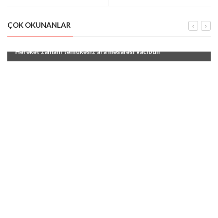
evinə diqqət!"
ÇOK OKUNANLAR
"Hərəkət zamanı təhlükəsiz ara məsafəsi vacibdir"