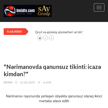
Toggl
navig
FLAŞ XEBER
Qızıl və gümüş qiymətləri artdı!
"Nərimanovda qanunsuz tikinti: icazə
kimdən?"
İDMAN
21.06.2025
6,43 B
Nərimanov rayonunda yerləşən obyektə qanunsuz olaraq ikinci
mərtəbə əlavə edilir