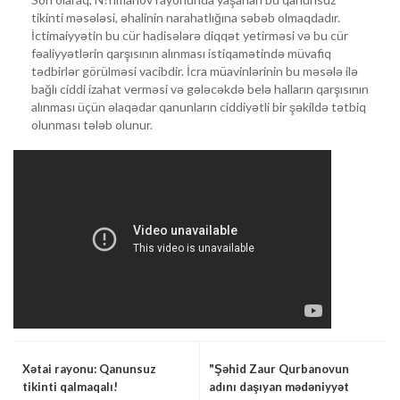
tikinti məsələsi, əhalinin narahatlığına səbəb olmaqdadır.
İctimaiyyətin bu cür hadisələrə diqqət yetirməsi və bu cür
fəaliyyətlərin qarşısının alınması istiqamətində müvafiq
tədbirlər görülməsi vacibdir. İcra müavinlərinin bu məsələ ilə
bağlı ciddi izahat verməsi və gələcəkdə belə halların qarşısının
alınması üçün əlaqədar qanunların ciddiyətli bir şəkildə tətbiq
olunması tələb olunur.
Xətai rayonu: Qanunsuz
"Şəhid Zaur Qurbanovun
tikinti qalmaqalı!
adını daşıyan mədəniyyət