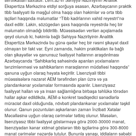
sertifikatları saxtadır. Lent.az-ın Səhiyyə Nazirliyinin Analitik
Ekspertiza Mərkəzinə etdiyi sorğuya əsasən, Azərbaycanın praktik
tibb fəaliyyəti ilə məşğul olma haqqı olan həkimlər və orta tibb
işçiləri haqqında məlumatlar “Tibb kadrlarının vahid reyestri”nə
daxil edilir. Lakin, sözügedən şəxs haqqında reyestrdə heç bir
məlumatın olmadığı bildirilib. Müəssisədən verilən açıqlamada
qeyd olunub ki, həkimlə bağlı Səhiyyə Nazirliyinin Analitik
Ekspertiza Mərkəzində bu günə qədər heç bir rəsmi şikayət daxil
olmayan bir fakt var. Eyni zamanda, həkim praktikaları ilə bağlı
olan şikayətlər və qanunsuz fəaliyyət hallarının araşdırılması
Azərbaycanda “Sahibkarlıq sahəsində aparılan yoxlamaların
tənzimlənməsi və sahibkarların maraqlarının müdafiəsi haqqında”
qanuna uyğun olaraq həyata keçirilir. Lisenziyali tibbi
müəssisələrə nəzarət AEM tərəfindən plan üzrə və ya
plandankənar yoxlamalar formasında aparılır. Lisenziyasız
fəaliyyət halları və ya insan sağlamlığına birbaşa təhlükə törədən
hallar aşkar edildikdə, AEM-ə konkret təsdiqedici sənədlərlə
müraciət daxil olduğunda, növbəti plandankənar yoxlamalar təşkil
olunur. Qanun pozuntuları aşkarlanan zaman İnzibati Xətalar
Məcəlləsinə uyğun olaraq cərimələr tətbiq olunur. Məsələn,
lisenziyasız tibbi fəaliyyət göstərməyə görə 2000-30000 manat,
lisenziyadan kənar xidmət göstərən tibb işçilərinə görə 300-8000
manat cərimələr nəzərdə tutulur. Bununla yanaşı, iddiaların səbəbi