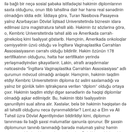
ilə bağlı bir neçə sosial şəbəkə istifadəçisi həkimin diplomlarının
saxta olduğunu, onun tibb təhsilinə dair hər hansı real sənədinin
olmadığını iddia edir. İddiaya görə, Turan Nəsibova-Pasayeva
yalnız Azərbaycan Dövlət İqtisad Universitetində biznesin idarə
edilməsi üzrə magistratura təhsili alıb. Həkimin öz sözlərinə görə,
o, Kembric Universitetində təhsil alıb və Amerikada cərrah-
ginekoloq kimi fəaliyyət göstərib. Həmçinin, Amerikada onkoloqlar
cəmiyyətinin üzvü olduğu və İngiltərə Vaginaplastika Cərrahları
Assosiasiyasının cərrahı olduğu bildirilir. Həkim özünün 178
sertifikatının olduğunu, hətta hər sertifikatın yerində
yerləşmədiyindən şikayətlənir. Lakin, ətraflı araşdırmalar
nəticəsində "İngiltərə Vaginaplastika Cərrahları Assosiasiyası" adlı
qurumun mövcud olmadığı anlaşılır. Həmçinin, həkimin təqdim
etdiyi Kembric Universitetinin diploma öz əslini saxlamadığı və
yalnız bir günlük təlim iştirakçısına verilən “diplom” olduğu ortaya
çıxır. Həkimin təqdim etdiyi digər sənədlərin də həqiqi diplomlar
olmadığı aşkar edilmişdir. Bu, həkimin tibbi fəaliyyətinin
qanuniliyini sual altına alır. Xəstələr, belə bir həkimin həqiqətən də
ali təhsilli olduğunu necə öyrənməlidirlər? Lent.az-a Elm və Ali
Təhsil üzrə Dövlət Agentliyindən bildirildiyi kimi, diplomun
tanınması ilə bağlı şəxsi məlumatlar qanunla qorunur. Bir şəxsin
diplomunun tanınıb-tanımadığı barədə məlumatı yalnız həmin