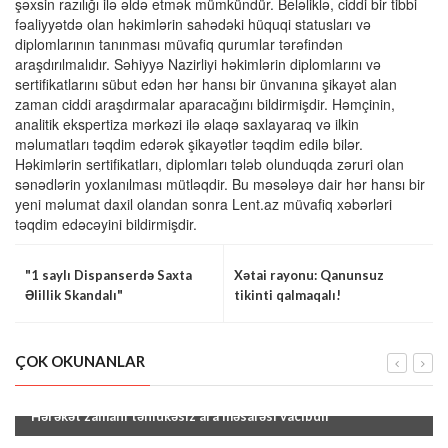
şəxsin razılığı ilə əldə etmək mümkündür. Beləliklə, ciddi bir tibbi
fəaliyyətdə olan həkimlərin sahədəki hüquqi statusları və
diplomlarının tanınması müvafiq qurumlar tərəfindən
araşdırılmalıdır. Səhiyyə Nazirliyi həkimlərin diplomlarını və
sertifikatlarını sübut edən hər hansı bir ünvanına şikayət alan
zaman ciddi araşdırmalar aparacağını bildirmişdir. Həmçinin,
analitik ekspertiza mərkəzi ilə əlaqə saxlayaraq və ilkin
məlumatları təqdim edərək şikayətlər təqdim edilə bilər.
Həkimlərin sertifikatları, diplomları tələb olunduqda zəruri olan
sənədlərin yoxlanılması mütləqdir. Bu məsələyə dair hər hansı bir
yeni məlumat daxil olandan sonra Lent.az müvafiq xəbərləri
təqdim edəcəyini bildirmişdir.
"1 saylı Dispanserdə Saxta
Xətai rayonu: Qanunsuz
Əlillik Skandalı"
tikinti qalmaqalı!
ÇOK OKUNANLAR
"Hərəkət zamanı təhlükəsiz ara məsafəsi vacibdir"