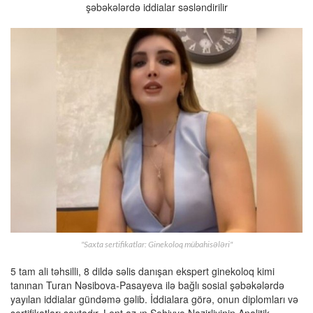
şəbəkələrdə iddialar səsləndirilir
"Saxta sertifikatlar: Ginekoloq mübahisələri"
5 tam ali təhsilli, 8 dildə səlis danışan ekspert ginekoloq kimi
tanınan Turan Nəsibova-Pasayeva ilə bağlı sosial şəbəkələrdə
yayılan iddialar gündəmə gəlib. İddialara görə, onun diplomları və