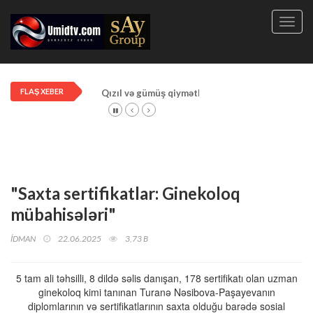
Toggl
navig
FLAŞ XEBER
Qızıl və gümüş qiymətləri artdı!
"Saxta sertifikatlar: Ginekoloq
mübahisələri"
İDMAN
22.06.2025
3,73 B
5 tam ali təhsilli, 8 dildə səlis danışan, 178 sertifikatı olan uzman
ginekoloq kimi tanınan Turanə Nəsibova-Paşayevanın
diplomlarının və sertifikatlarının saxta olduğu barədə sosial