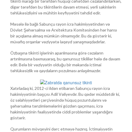
tikinti marağı bir tərəfdən hüquqi cəhətdən cəzalandırılarkən,
digər tərəfdən bu tikintilərin davam etməsi, yerli sakinlərin
təhlükəsizliyini və mühitin keyfiyyətini təhdid edir.
Məsələ ilə bağlı Sabunçu rayon icra hakimiyyətindən və
Dövlət Şəhərsalma və Arxitektura Komitəsindən hər hansı
bir açıqlama almaq mümkün olmamışdır. Bu da göstərir ki,
müvafiq orqanlar vəziyyətə laqeyd yanaşmaqdadırlar.
Özbaşına tikinti işlərinin aparılmasına görə cəzaların
artırılmasına baxmayaraq, bu qanunsuz tikililər hələ də davam
edir. Belə bir vəziyyətin olduğu bir məkanda ictimai
təhlükəsizlik və qaydaların pozulması anlaşılmazdır.
Xatırladaq ki, 2012-ci ildən etibarən Sabunçu rayon icra
hakimiyyətinin başçısı Adil Vəliyevdır. Bu qədər müddətdir ki,
öz səlahiyyətləri çərçivəsində hüquq pozuntularını və
şəhərsalma tənzimləmələrini gözdən qaçırması, icra
hakimiyyətinin fəaliyyətində ciddi problemlər yaşandığını
göstərir.
Qurumların mövqeyini dərc etməyə hazırıq. İctimaiyyətin