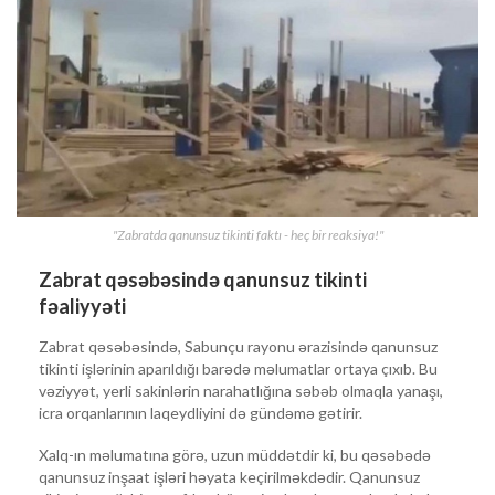
"Zabratda qanunsuz tikinti faktı - heç bir reaksiya!"
Zabrat qəsəbəsində qanunsuz tikinti
fəaliyyəti
Zabrat qəsəbəsində, Sabunçu rayonu ərazisində qanunsuz
tikinti işlərinin aparıldığı barədə məlumatlar ortaya çıxıb. Bu
vəziyyət, yerli sakinlərin narahatlığına səbəb olmaqla yanaşı,
icra orqanlarının laqeydliyini də gündəmə gətirir.
Xalq-ın məlumatına görə, uzun müddətdir ki, bu qəsəbədə
qanunsuz inşaat işləri həyata keçirilməkdədir. Qanunsuz