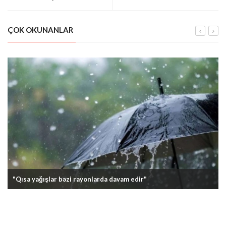
Pozuntuları"
ÇOK OKUNANLAR
"Qısa yağışlar bəzi rayonlarda davam edir"