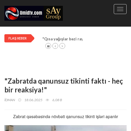
Toggl
navig
FLAŞ XEBER
"Qısa yağışlar bəzi rayonlarda davam edir"
"Zabratda qanunsuz tikinti faktı - heç
bir reaksiya!"
İDMAN
18.06.2025
6,08 B
Zabrat qəsəbəsində növbəti qanunsuz tikinti işləri aparılır