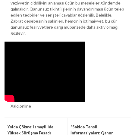
vəziyyətin ciddiliyini anlaması üçün bu məsələlər gündəmdə
qalmalıdır. Qanunsuz tikinti işlərinin dayandırılması üçün tələb
edilən tədbirlər və səriştəli cavablar gözlənilir. Beləliklə,
Zabrat qəsəbəsinin sakinləri, həmçinin ictimaiyyət, bu cür
qanunsuz fəaliyyətlərə qarşı mübarizədə daha aktiv olmağı
gözləyir.
Xalq.online
Yolda Çökmə: Ismayillidə
"Səkidə Təhsil
Yüksək Sürüşmə Fəsadı
İnformasiyaları: Qanun