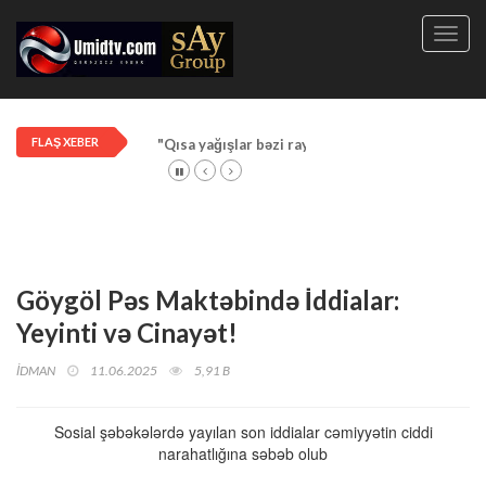
Toggl
navig
FLAŞ XEBER
"Qısa yağışlar bəzi rayonlarda davam edir"
Göygöl Pəs Maktəbində İddialar:
Yeyinti və Cinayət!
İDMAN
11.06.2025
5,91 B
Sosial şəbəkələrdə yayılan son iddialar cəmiyyətin ciddi
narahatlığına səbəb olub