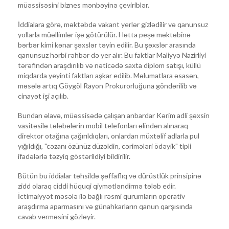
müəssisəsini biznes mənbəyinə çeviriblər.
İddialara görə, məktəbdə vakant yerlər gizlədilir və qanunsuz
yollarla müəllimlər işə götürülür. Hətta peşə məktəbinə
bərbər kimi kənar şəxslər təyin edilir. Bu şəxslər arasında
qanunsuz hərbi rəhbər də yer alır. Bu faktlar Maliyyə Nazirliyi
tərəfindən araşdırılıb və nəticədə saxta diplom satışı, küllü
miqdarda yeyinti faktları aşkar edilib. Məlumatlara əsasən,
məsələ artıq Göygöl Rayon Prokurorluğuna göndərilib və
cinayət işi açılıb.
Bundan əlavə, müəssisədə çalışan anbardar Kərim adli şəxsin
vasitəsilə tələbələrin mobil telefonları əlindən alınaraq
direktor otağına çağırıldıqları, onlardan müxtəlif adlarla pul
yığıldığı, "cəzanı özünüz düzəldin, cərimələri ödəyik" tipli
ifadələrlə təzyiq göstərildiyi bildirilir.
Bütün bu iddialar təhsildə şəffaflıq və dürüstlük prinsipinə
zidd olaraq ciddi hüquqi qiymətləndirmə tələb edir.
İctimaiyyət məsələ ilə bağlı rəsmi qurumların operativ
araşdırma aparmasını və günahkarların qanun qarşısında
cavab verməsini gözləyir.