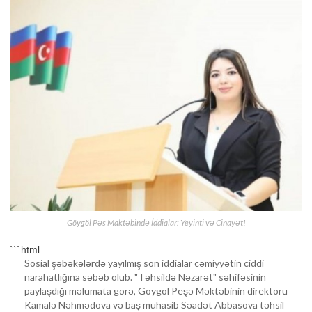
Göygöl Pəs Maktəbində İddialar: Yeyinti və Cinayət!
```html
Sosial şəbəkələrdə yayılmış son iddialar cəmiyyətin ciddi
narahatlığına səbəb olub. "Təhsildə Nəzarət" səhifəsinin
paylaşdığı məlumata görə, Göygöl Peşə Məktəbinin direktoru
Kamalə Nəhmədova və baş mühasib Səadət Abbasova təhsil