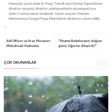
Həmçinin qeyd edək ki, Peşə Təhsili üzrə Dövlət Agentliyinin
direktor müavini, direktor səlahiyyətlərini müvəqqəti icra
edən Ceyhun qərar imzalayıb. Qərar əsasən, Kamalə
Nəhmədova Göygöl Peşə Məktəbinin direktoru təyin edilib.
```
Adil Əliyev və Araz Musayev:
"Ilhamə Bədəlovanın doğum
Mübahisəli Hadisələr
günü: Uğurlar diləyirik!"
ÇOK OKUNANLAR