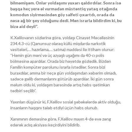
bilməmişəm. Onlar yoldaşımı yuxarı qaldırdılar. Sonra isə
başqa heç yerə əl vurmadan müstəntiq yataq otağında
komodun siyirməsindən göy salfeti çıxartdı, orada da
nəsə ağ bir şey olduğunu dedi. Mən israrla bildirdim ki, bu
bizə aid deyil”.
K.Xəlilovanın sözlərinə görə, yoldaşı Cinayət Məcəlləsinin
234.4.3-cü (Qanunsuz olaraq küllü miqdarda narkotik
vasitələri,… hazırlama,… satma) maddəsi ilə ittiham olunur:
“Həmin gün məni və üç azyaşlı uşağımı da 40-cı polis
bölməsinə apardılar. Orada biz həyətdə gözlədik. Bizdən
Familin kompüter parolunu israrla istədilər. Sonra bizi
buraxdılar, amma bir neçə gün yoldaşımdan xəbərim olmadı,
sadəcə gəlib dərmanlarını götürüb apardılar. İki gün sonra
məlum oldu ki, yoldaşım barəsində artıq həbs-qətimkan
tədbiri seçilib”.
Yaxınları düşünür ki, F.Xəlilov sosial şəbəkələrdə aktiv olduğu,
insanların haqqını tələb etdiyi üçün həbs olunub.
Xanımının deməsinə görə, F.Xəlilov mayın 4-də evə zəng
edərək aclıq aksiyası keçirdiyini bildirib.