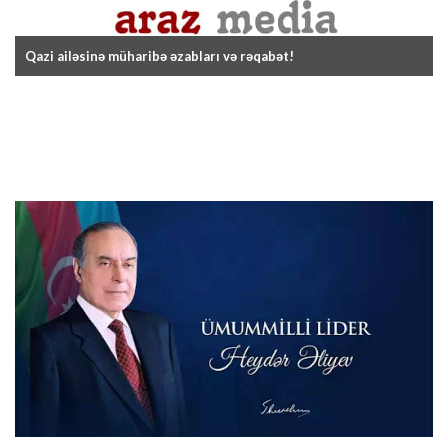
Qazi ailəsinə müharibə əzabları və rəqabət!