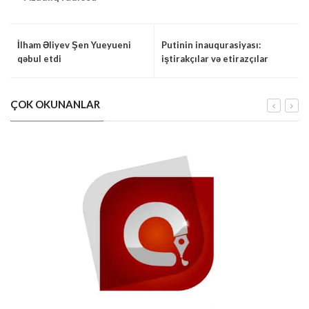
İlham Əliyev Şen Yueyueni
Putinin inauqurasiyası:
qəbul etdi
iştirakçılar və etirazçılar
ÇOK OKUNANLAR