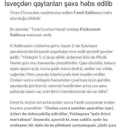
İsveçdən qaytarılan şəxs həbs edilib
Ötən il İsveçdən readmissiya edilən
Famil Xəlilov
un həbs
olunduğu bildirilir.
Bu barədə “Turan”a onun həyat yoldaşı
Kiçikxanım
Xəlilova
məlumat verib.
K.Xəlilovanın sözlərinə görə, mayın 2-də Sulutəpə
qəsəbəsində kirayədə yaşadıqları evə mülki geyimli şəxslər
gəlib: “Yoldaşım 1-ci qrup əlildir, qollarının ikisi də iflicdir.
Həmin gün onu hamamda çimizdirirdim. Qapı döyüldü, balaca
qızım qapını açdı, sonra gəlib mənə dedi ki, əmilər var çöldə,
çağırırlar. Mən çıxanda özlərini polis kimi təqdim etdilər.
Ondan sonra yoldaşımı hamamdan çıxarmaq üçün getdim,
qayıdanda gördüm ki, salonda həddindən artıq çox qara
paltarda adam var, evin ikinci mərtəbəsində də var idilər”.
Deyir ki, bütün evi axtarandan sonra Famili sürüyərək evdən
həyətə çıxardıblar:
“Ondan sonra yenidən apardılar içəri,
özləri də videoçəkiliş edirdilər. Yoldaşıma “qalx ikinci
mərtəbəyə” deyəndə, qayıtdı ki, mən səkkiz aydır bu
evdəyəm, bir dəfə də bu pilləkəni çıxmamışam, çünki çıxa