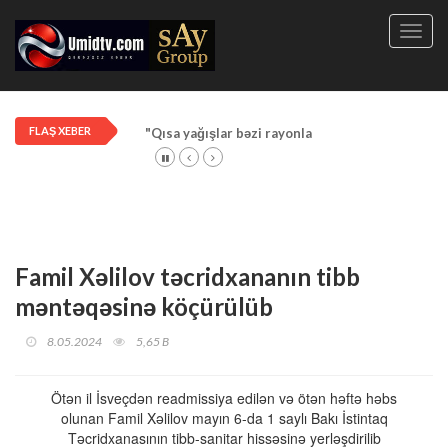
Toggl
navig
FLAŞ XEBER
"Qısa yağışlar bəzi rayonlarda davam edir"
Famil Xəlilov təcridxananın tibb
məntəqəsinə köçürülüb
8.05.2024
5,65 B
Ötən il İsveçdən readmissiya edilən və ötən həftə həbs
olunan Famil Xəlilov mayın 6-da 1 saylı Bakı İstintaq
Təcridxanasının tibb-sanitar hissəsinə yerləşdirilib