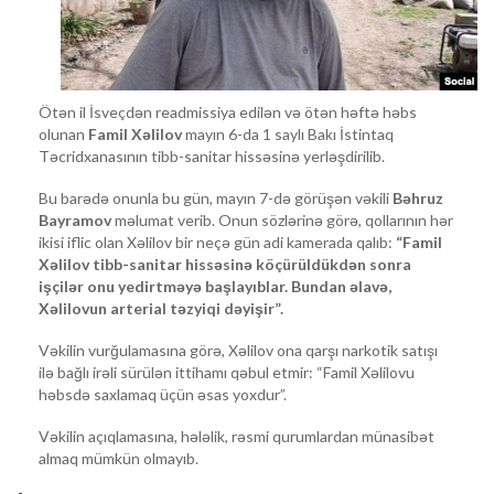
Ötən il İsveçdən readmissiya edilən və ötən həftə həbs
olunan
Famil Xəlilov
mayın 6-da 1 saylı Bakı İstintaq
Təcridxanasının tibb-sanitar hissəsinə yerləşdirilib.
Bu barədə onunla bu gün, mayın 7-də görüşən vəkili
Bəhruz
Bayramov
məlumat verib. Onun sözlərinə görə, qollarının hər
ikisi iflic olan Xəlilov bir neçə gün adi kamerada qalıb:
“Famil
Xəlilov tibb-sanitar hissəsinə köçürüldükdən sonra
işçilər onu yedirtməyə başlayıblar. Bundan əlavə,
Xəlilovun arterial təzyiqi dəyişir”.
Vəkilin vurğulamasına görə, Xəlilov ona qarşı narkotik satışı
ilə bağlı irəli sürülən ittihamı qəbul etmir: “Famil Xəlilovu
həbsdə saxlamaq üçün əsas yoxdur”.
Vəkilin açıqlamasına, hələlik, rəsmi qurumlardan münasibət
almaq mümkün olmayıb.