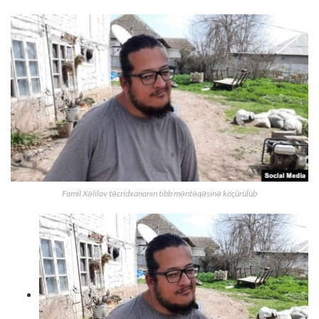
Famil Xəlilov təcridxananın tibb məntəqəsinə köçürülüb