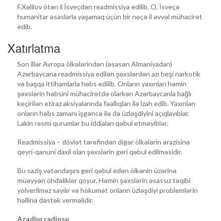
F.Xəlilov ötən il İsveçdən readmissiya edilib. O, İsveçə
humanitar əsaslarla yaşamaq üçün bir neçə il əvvəl mühacirət
edib.
Xatırlatma
Son illər Avropa ölkələrindən (əsasən Almaniyadan)
Azərbaycana readmissiya edilən şəxslərdən azı beşi narkotik
və başqa ittihamlarla həbs edilib. Onların yaxınları həmin
şəxslərin həbsini mühacirətdə olarkən Azərbaycanla bağlı
keçirilən etiraz aksiyalarında fəallıqları ilə izah edib. Yaxınları
onların həbs zamanı işgəncə ilə də üzləşdiyini açıqlayıblar.
Lakin rəsmi qurumlar bu iddiaları qəbul etməyiblər.
Readmissiya – dövlət tərəfindən digər ölkələrin ərazisinə
qeyri-qanuni daxil olan şəxslərin geri qəbul edilməsidir.
Bu saziş vətəndaşını geri qəbul edən ölkənin üzərinə
müəyyən öhdəliklər qoyur. Həmin şəxslərin əsassız təqibi
yolverilməz sayılır və hökumət onların üzləşdiyi problemlərin
həllinə dəstək verməlidir.
Azadlıq radiosu