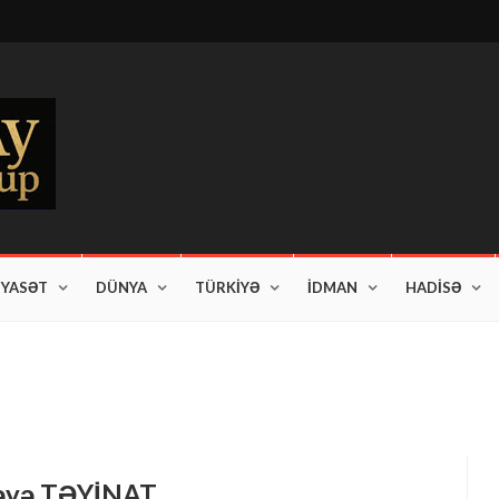
İYASƏT
DÜNYA
TÜRKİYƏ
İDMAN
HADİSƏ
am edir"
fəyə TƏYİNAT