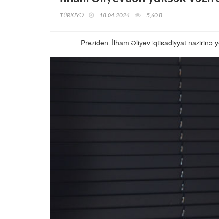
TÜRKİYƏ
18.04.2024
5,60 B
Prezident İlham Əliyev iqtisadiyyat nazirin