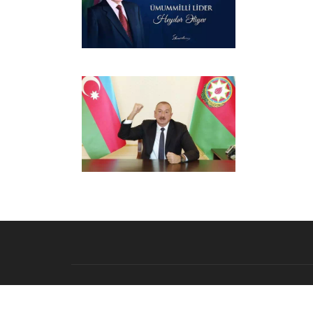
© 2026 - All rights reserved. umidtv.com kapsamındaki sözleşme,