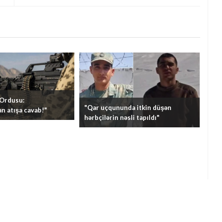
 Ordusu:
"Qar uçqununda itkin düşən
n atışa cavab!"
hərbçilərin nəsli tapıldı"