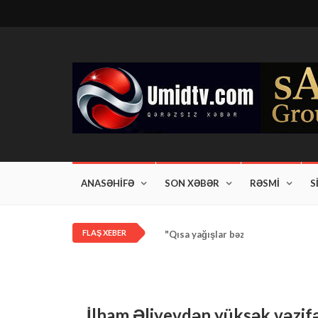
ANASƏHİFƏ
SON XƏBƏR
RƏSMİ
S
FLAŞ XEBER
"Qısa yağışlar bəzi rayonlarda dav
İlham Əliyevdən yüksək vəzi