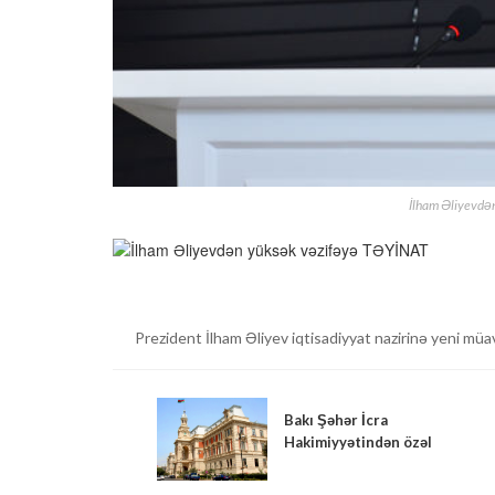
İlham Əliyevdə
Prezident İlham Əliyev iqtisadiyyat nazirinə yeni mü
Bakı Şəhər İcra
Hakimiyyətindən özəl
sektorda çalışanlara
ÇAĞIRIŞ