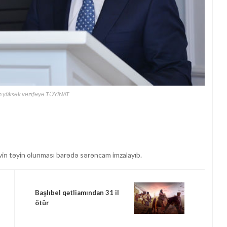
n yüksək vəzifəyə TƏYİNAT
avin təyin olunması barədə sərəncam imzalayıb.
Başlıbel qətliamından 31 il
ötür