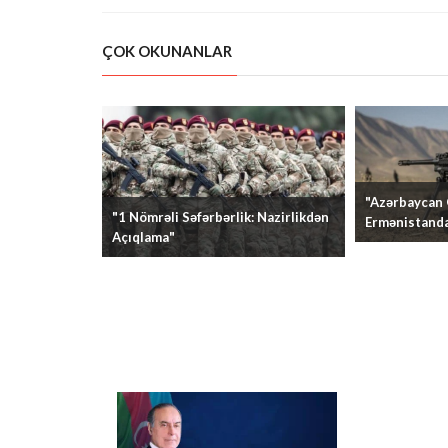
ÇOK OKUNANLAR
"Azərbaycan
"1 Nömrəli Səfərbərlik: Nazirlikdən
Ermənistanda
Açıqlama"