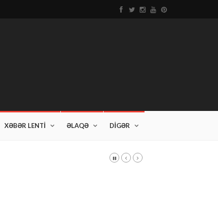
XƏBƏR LENTİ
ƏLAQƏ
DİGƏR