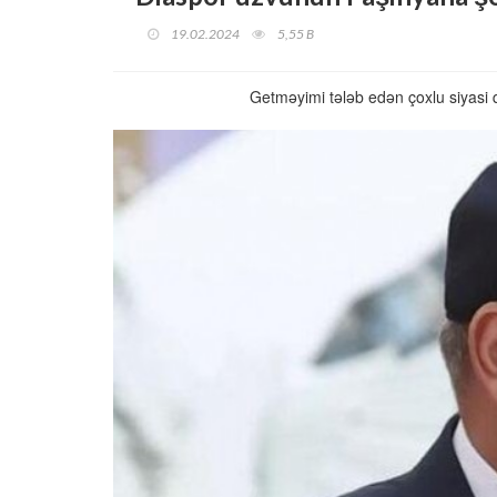
19.02.2024
5,55 B
Getməyimi tələb edən çoxlu siyasi