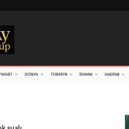
İYASƏT
DÜNYA
TÜRKİYƏ
İDMAN
HADİSƏ
am edir"
k sualı