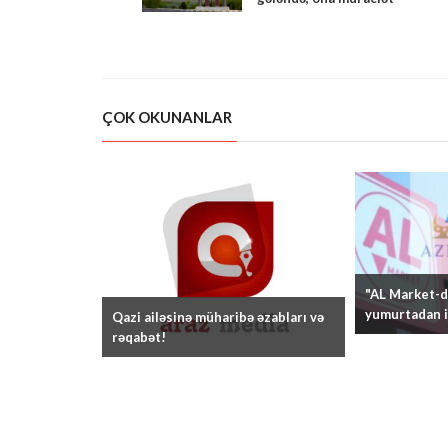
etdim..." - NARAZILIQ VAR...
ÇOK OKUNANLAR
"AL Market-də
yumurtadan i
Qazi ailəsinə müharibə əzabları və
rəqabət!