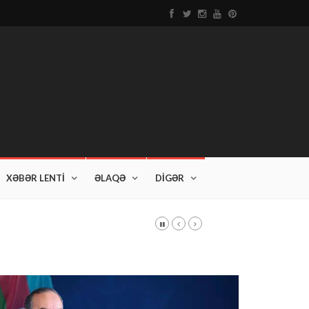
XƏBƏR LENTİ
ƏLAQƏ
DİGƏR