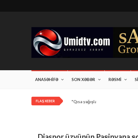
ANASƏHİFƏ
SON XƏBƏR
RƏSMİ
S
FLAŞ XEBER
"Qısa yağışlar bəzi rayonlarda dav
Diaspor üzvünün Paşinyana şo