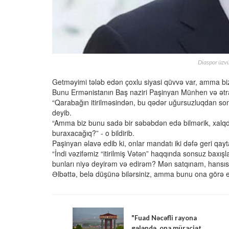
Diaspor üzv
Getməyimi tələb edən çoxlu siyasi qüvvə var, amma bi
Bunu Ermənistanın Baş naziri Paşinyan Münhen və ətra
“Qarabağın itirilməsindən, bu qədər uğursuzluqdan son
deyib.
“Amma biz bunu sadə bir səbəbdən edə bilmərik, xalqd
buraxacağıq?” - o bildirib.
Paşinyan əlavə edib ki, onlar mandatı iki dəfə geri qay
“İndi vəzifəmiz “itirilmiş Vətən” haqqında sonsuz bax
bunları niyə deyirəm və edirəm? Mən satqınam, hansı
Əlbəttə, belə düşünə bilərsiniz, amma bunu ona görə ed
"Fuad Nəcəfli rayona
gələndə, ona müraciət