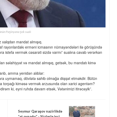
ünün Paşinyana şok sualı
z xalqdan mandat almışıq.
f rayonlardakı erməni icmasının nümayəndələri ilə görüşündə
ra istefa vermək cəsarəti sizdə varmı” sualına cavab verərkən
an səlahiyyət və mandat almışıq, getsək, bu mandatı kimə
tarıb, amma yenidən alıblar:
ışlara uymamaq, dövlətə sahib olmağa diqqət etməkdir. Bütün
sa torpağı kiməsə vermək arzusunda olan xarici agentəm?
irəm ki, eyni ruhda davam etsək, Vətənimizi itirəcəyik”.
Seymur Qaraşov nazirlikdə
“at oynadır” - Yüzlərlə işçi