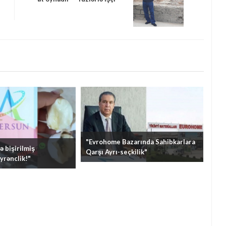
FHN-i tərk etmək istəyir
"Evrohome Bazarında Sahibkarlara
 bişirilmiş
Qarşı Ayrı-seçkilik"
yrənclik!"