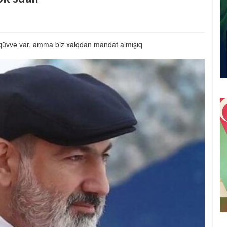
 qüvvə var, amma biz xalqdan mandat almışıq