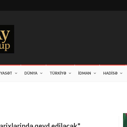
İYASƏT
DÜNYA
TÜRKİYƏ
İDMAN
HADİSƏ
am edir"
rixlərində qeyd ediləcək"