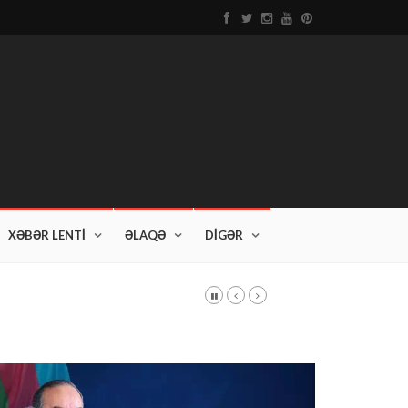
XƏBƏR LENTİ
ƏLAQƏ
DİGƏR