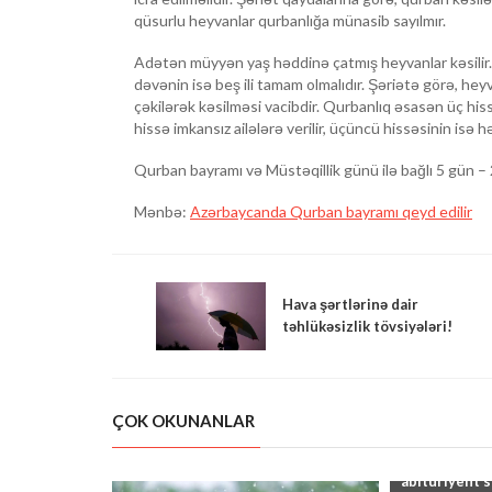
qüsurlu heyvanlar qurbanlığa münasib sayılmır.
Adətən müyyən yaş həddinə çatmış heyvanlar kəsilir. Ke
dəvənin isə beş ili tamam olmalıdır. Şəriətə görə, heyv
çəkilərək kəsilməsi vacibdir. Qurbanlıq əsasən üç hiss
hissə imkansız ailələrə verilir, üçüncü hissəsinin is
Qurban bayramı və Müstəqillik günü ilə bağlı 5 gün – 2
Mənbə:
Azərbaycanda Qurban bayramı qeyd edilir
Hava şərtlərinə dair
təhlükəsizlik tövsiyələri!
ÇOK OKUNANLAR
"Kolleclərin
abituriyent s