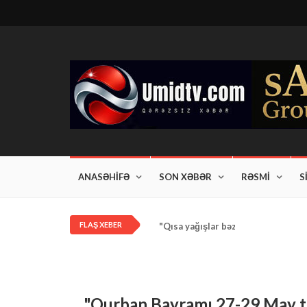
ANASƏHİFƏ
SON XƏBƏR
RƏSMİ
S
FLAŞ XEBER
"Qısa yağışlar bəzi rayonlarda dav
"Qurban Bayramı 27-29 May ta