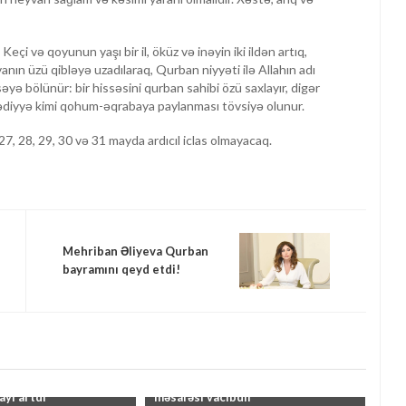
çi və qoyunun yaşı bir il, öküz və inəyin iki ildən artıq,
anın üzü qibləyə uzadılaraq, Qurban niyyəti ilə Allahın adı
əyə bölünür: bir hissəsini qurban sahibi özü saxlayır, digər
ə hədiyyə kimi qohum-əqrabaya paylanması tövsiyə olunur.
7, 28, 29, 30 və 31 mayda ardıcıl iclas olmayacaq.
Mehriban Əliyeva Qurban
bayramını qeyd etdi!
 imtahanlarında
"Hərəkət zamanı təhlükəsiz ara
ayı artdı"
məsafəsi vacibdir"