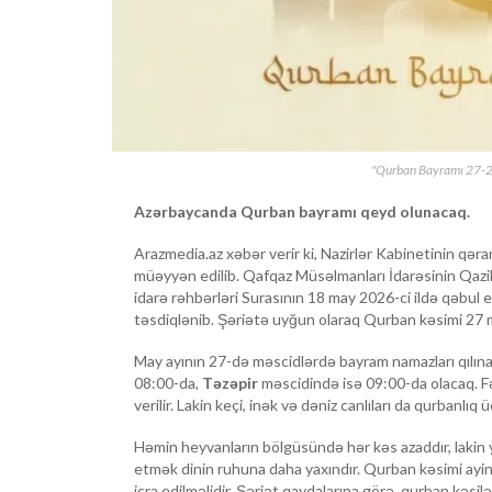
"Qurban Bayramı 27-2
Azərbaycanda Qurban bayramı qeyd olunacaq.
Arazmedia.az xəbər verir ki, Nazirlər Kabinetinin qəra
müəyyən edilib. Qafqaz Müsəlmanları İdarəsinin Qazilar
idarə rəhbərləri Surasının 18 may 2026-ci ildə qəbul 
təsdiqlənib. Şəriətə uyğun olaraq Qurban kəsimi 27 
May ayının 27-də məscidlərdə bayram namazları qılın
08:00-da,
Təzəpir
məscidində isə 09:00-da olacaq. F
verilir. Lakin keçi, inək və dəniz canlıları da qurbanlıq
Həmin heyvanların bölgüsündə hər kəs azaddır, lakin 
etmək dinin ruhuna daha yaxındır. Qurban kəsimi ayini
icra edilməlidir. Şəriət qaydalarına görə, qurban kəsil