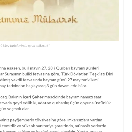
9 May tarixlərində qeyd ediləcək"
rına əsasən, bu il mayın 27, 28-i Qurban bayramı günləri
 Surasının builki fətvasına görə, Türk Dövlətləri Təşkilatı Dini
edilmiş yekdil fətvasında bayram günü 27 may tarixi kimi
may tarixindən başlayaraq 3 gün davam edə bilər.
acaq. Bakının
İçəri Şəhər
məscidində bayram namazı saat
ətvada qeyd edilib ki, adətən qurbanlıq üçün qoyuna üstünlük
 üçün seçmək olar.
yalnız peyğəmbərin tövsiyəsinə görə, imkansızlara yardım
 təmizlik və yüksək sanitariya şəraitində, münasib yerlərdə
ən heyvan sağlam və kəsimi yararlı olmalıdır. Xəstə, arıq və