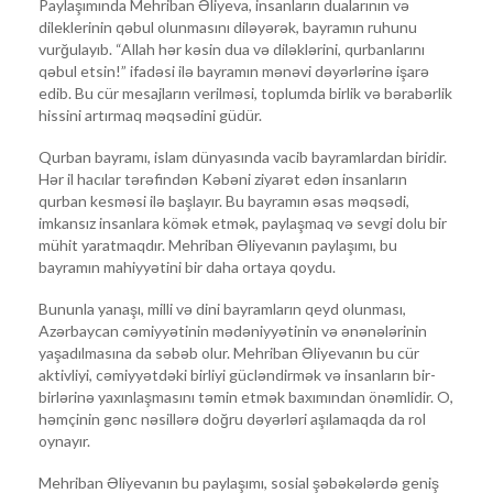
Paylaşımında Mehriban Əliyeva, insanların dualarının və
dileklerinin qəbul olunmasını diləyərək, bayramın ruhunu
vurğulayıb. “Allah hər kəsin dua və diləklərini, qurbanlarını
qəbul etsin!” ifadəsi ilə bayramın mənəvi dəyərlərinə işarə
edib. Bu cür mesajların verilməsi, toplumda birlik və bərabərlik
hissini artırmaq məqsədini güdür.
Qurban bayramı, islam dünyasında vacib bayramlardan biridir.
Hər il hacılar tərəfindən Kəbəni ziyarət edən insanların
qurban kesməsi ilə başlayır. Bu bayramın əsas məqsədi,
imkansız insanlara kömək etmək, paylaşmaq və sevgi dolu bir
mühit yaratmaqdır. Mehriban Əliyevanın paylaşımı, bu
bayramın mahiyyətini bir daha ortaya qoydu.
Bununla yanaşı, milli və dini bayramların qeyd olunması,
Azərbaycan cəmiyyətinin mədəniyyətinin və ənənələrinin
yaşadılmasına da səbəb olur. Mehriban Əliyevanın bu cür
aktivliyi, cəmiyyətdəki birliyi gücləndirmək və insanların bir-
birlərinə yaxınlaşmasını təmin etmək baxımından önəmlidir. O,
həmçinin gənc nəsillərə doğru dəyərləri aşılamaqda da rol
oynayır.
Mehriban Əliyevanın bu paylaşımı, sosial şəbəkələrdə geniş