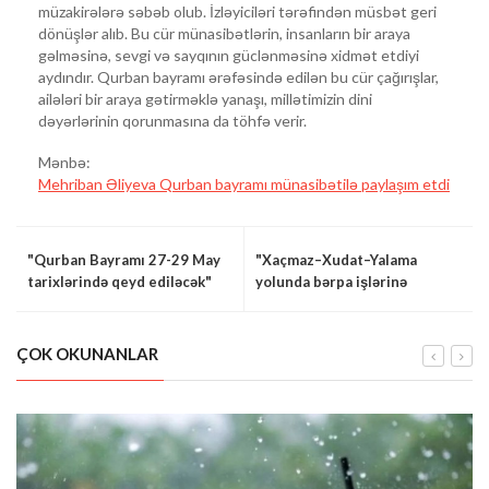
müzakirələrə səbəb olub. İzləyiciləri tərəfindən müsbət geri
dönüşlər alıb. Bu cür münasibətlərin, insanların bir araya
gəlməsinə, sevgi və sayqının güclənməsinə xidmət etdiyi
aydındır. Qurban bayramı ərəfəsində edilən bu cür çağırışlar,
ailələri bir araya gətirməklə yanaşı, millətimizin dini
dəyərlərinin qorunmasına da töhfə verir.
Mənbə:
Mehriban Əliyeva Qurban bayramı münasibətilə paylaşım etdi
"Qurban Bayramı 27-29 May
"Xaçmaz–Xudat–Yalama
tarixlərində qeyd ediləcək"
yolunda bərpa işlərinə
başlanıldı"
ÇOK OKUNANLAR