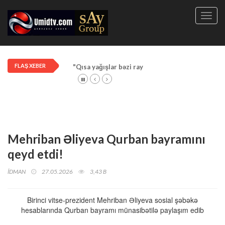
Toggl
navig
FLAŞ XEBER
"Qısa yağışlar bəzi rayonlarda davam edir"
Mehriban Əliyeva Qurban bayramını
qeyd etdi!
İDMAN
27.05.2026
3,43 B
Birinci vitse-prezident Mehriban Əliyeva sosial şəbəkə
hesablarında Qurban bayramı münasibətilə paylaşım edib