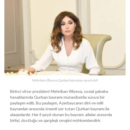
Mehriban Əliyeva Qurban bayramını qeyd etdi!
Birinci vitse-prezident Mehriban Əliyeva, sosial şəbəkə
hesablarında Qurban bayramı münasibətilə xüsusi bir
paylaşım edib. Bu paylaşım, Azərbaycanın dini və milli
bayramları arasında önəmli yer tutan Qurban bayramı ilə
əlaqədardır. Hər il qeyd olunan bu bayram, ailələr arasında
birliyi, dostluğu və qarşılıqlı sevgini möhkəmləndirir.