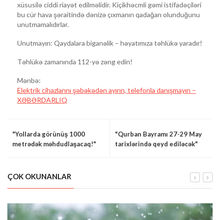
xüsusilə ciddi riayət edilməlidir. Kiçikhəcmli gəmi istifadəçiləri
bu cür hava şəraitində dənizə çıxmanın qadağan olunduğunu
unutmamalıdırlar.
Unutmayın: Qaydalara biganəlik – həyatımıza təhlükə yaradır!
Təhlükə zamanında 112-yə zəng edin!
Mənbə:
Elektrik cihazlarını şəbəkədən ayırın, telefonla danışmayın –
XƏBƏRDARLIQ
"Yollarda görünüş 1000
"Qurban Bayramı 27-29 May
metrədək məhdudlaşacaq!"
tarixlərində qeyd ediləcək"
ÇOK OKUNANLAR