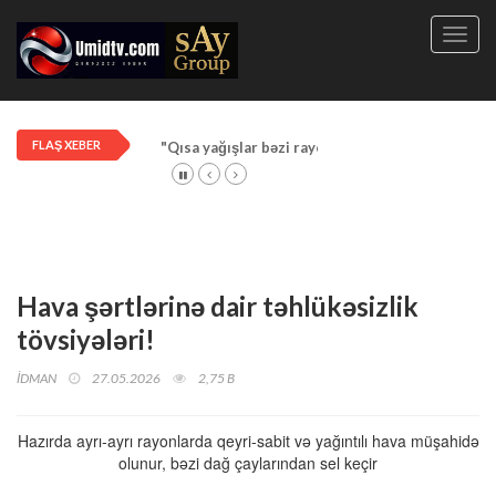
Toggl
navig
FLAŞ XEBER
"Qısa yağışlar bəzi rayonlarda davam edir"
Hava şərtlərinə dair təhlükəsizlik
tövsiyələri!
İDMAN
27.05.2026
2,75 B
Hazırda ayrı-ayrı rayonlarda qeyri-sabit və yağıntılı hava müşahidə
olunur, bəzi dağ çaylarından sel keçir