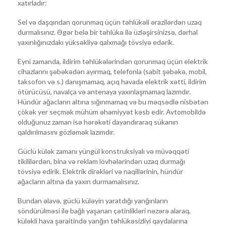
xatırladır:
Sel və daşqından qorunmaq üçün təhlükəli ərazilərdən uzaq
durmalısınız. Əgər belə bir təhlükə ilə üzləşirsinizsə, dərhal
yaxınlığınızdakı yüksəkliyə qalxmağı tövsiyə edərik.
Eyni zamanda, ildirim təhlükələrindən qorunmaq üçün elektrik
cihazlarını şəbəkədən ayırmaq, telefonla (sabit şəbəkə, mobil,
taksofon və s.) danışmamaq, açıq havada elektrik xətti, ildirim
ötürücüsü, navalça və antenaya yaxınlaşmamaq lazımdır.
Hündür ağacların altına sığınmamaq və bu məqsədlə nisbətən
çökək yer seçmək mühüm əhəmiyyət kəsb edir. Avtomobildə
olduğunuz zaman isə hərəkəti dayandıraraq sükanın
qaldırılmasını gözləmək lazımdır.
Güclü külək zamanı yüngül konstruksiyalı və müvəqqəti
tikililərdən, bina və reklam lövhələrindən uzaq durmağı
tövsiyə edirik. Elektrik dirəkləri və naqillərinin, hündür
ağacların altına da yaxın durmamalısınız.
Bundan əlavə, güclü küləyin yaratdığı yanğınların
söndürülməsi ilə bağlı yaşanan çətinlikləri nəzərə alaraq,
küləkli hava şəraitində yanğın təhlükəsizliyi qaydalarına