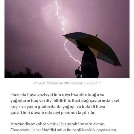
Hava şərtlərinə dair təhlükəsizlik tövsiyələri!
Hazırda hava vəziyyətinin qeyri-sabit olduğu və
yağışların baş verdiyi bildirilib. Bəzi dağ çaylarından sel
keçir və yaxın günlərdə də yağışlı və küləkli hava
şəraitinin davam edəcəyi proqnozlaşdırılır.
Arazmedia.az xəbər verir ki, bu şəraiti nəzərə alaraq,
Fövqəladə Hallar Nazirliyi müvafiq təhlükəsizlik qaydalarını