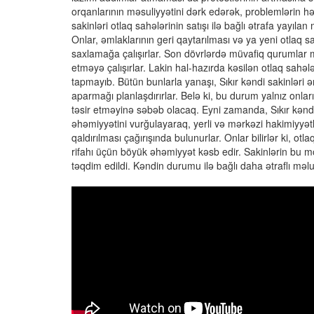
orqanlarının məsuliyyətini dərk edərək, problemlərin hə
sakinləri otlaq sahələrinin satışı ilə bağlı ətrafa yayıla
Onlar, əmlaklarının geri qaytarılması və ya yeni otlaq 
saxlamağa çalışırlar. Son dövrlərdə müvafiq qurumlar m
etməyə çalışırlar. Lakin hal-hazırda kəsilən otlaq sahəl
tapmayıb. Bütün bunlarla yanaşı, Sıkır kəndi sakinləri 
aparmağı planlaşdırırlar. Belə ki, bu durum yalnız onla
təsir etməyinə səbəb olacaq. Eyni zamanda, Sıkır kəndi
əhəmiyyətini vurğulayaraq, yerli və mərkəzi hakimiyyətlə
qaldırılması çağırışında bulunurlar. Onlar bilirlər ki, ot
rifahı üçün böyük əhəmiyyət kəsb edir. Sakinlərin bu mö
təqdim edildi. Kəndin durumu ilə bağlı daha ətraflı məl