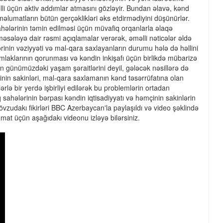
lli üçün aktiv addımlar atmasını gözləyir. Bundan əlavə, kənd
n məlumatların bütün gerçəklikləri əks etdirmədiyini düşünürlər.
sahələrinin təmin edilməsi üçün müvafiq orqanlarla əlaqə
əsələyə dair rəsmi açıqlamalar verərək, əməlli nəticələr əldə
ərinin vəziyyəti və mal-qara saxlayanların durumu hələ də həllini
əmlaklarının qorunması və kəndin inkişafı üçün birlikdə mübarizə
rın günümüzdəki yaşam şəraitlərini deyil, gələcək nəsillərə də
nin sakinləri, mal-qara saxlamanın kənd təsərrüfatına olan
rlə bir yerdə işbirliyi edilərək bu problemlərin ortadan
laq sahələrinin bərpası kəndin iqtisadiyyatı və həmçinin sakinlərin
vzudakı fikirləri BBC Azerbaycan'la paylaşıldı və video şəklində
umat üçün aşağıdakı videonu izləyə bilərsiniz.