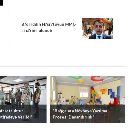
B?dr?ddin H?sr?tovun MMC-
si c?rimi olunub
nfrastruktur
"Bağçalara Növbəyə Yazılma
stifadəyə Verildi"
Prosesi Dayandırıldı"