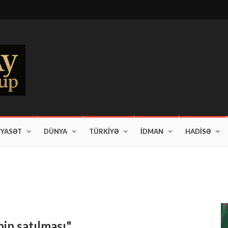
İYASƏT
DÜNYA
TÜRKİYƏ
İDMAN
HADİSƏ
in satılması"