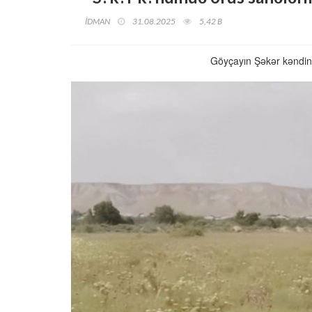
İDMAN
31.08.2025
5,42 B
Göyçayın Şəkər kəndin