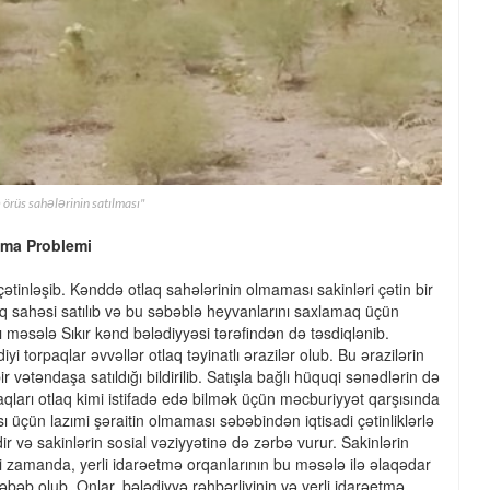
 örüs sahələrinin satılması"
ama Problemi
inləşib. Kənddə otlaq sahələrinin olmaması sakinləri çətin bir
otlaq sahəsi satılıb və bu səbəblə heyvanlarını saxlamaq üçün
ğlı məsələ Sıkır kənd bələdiyyəsi tərəfindən də təsdiqlənib.
 torpaqlar əvvəllər otlaq təyinatlı ərazilər olub. Bu ərazilərin
 vətəndaşa satıldığı bildirilib. Satışla bağlı hüquqi sənədlərin də
ları otlaq kimi istifadə edə bilmək üçün məcburiyyət qarşısında
sı üçün lazımi şəraitin olmaması səbəbindən iqtisadi çətinliklərlə
dir və sakinlərin sosial vəziyyətinə də zərbə vurur. Sakinlərin
yni zamanda, yerli idarəetmə orqanlarının bu məsələ ilə əlaqədar
bəb olub. Onlar, bələdiyyə rəhbərliyinin və yerli idarəetmə