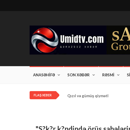
ANASƏHİFƏ
SON XƏBƏR
RƏSMİ
S
FLAŞ XEBER
Qızıl və gümüş qiymətləri artdı!
"S?k?r k?ndində örüs sahələrin