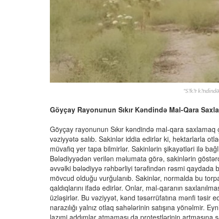
"S?k?r k?ndində
Göyçay Rayonunun Sıkır Kəndində Mal-Qara Saxl
Göyçay rayonunun Sıkır kəndində mal-qara saxlamaq çət
vəziyyətə salıb. Sakinlər iddia edirlər ki, hektarlarla 
müvafiq yer tapa bilmirlər. Sakinlərin şikayətləri ilə ba
Bələdiyyədən verilən məlumata görə, sakinlərin göstərdiyi
əvvəlki bələdiyyə rəhbərliyi tərəfindən rəsmi qaydada bir
mövcud olduğu vurğulanıb. Sakinlər, normalda bu torpaq
qaldıqlarını ifadə edirlər. Onlar, mal-qaranın saxlanılma
üzləşirlər. Bu vəziyyət, kənd təsərrüfatına mənfi təsir e
narazılığı yalnız otlaq sahələrinin satışına yönəlmir. E
lazımi addımlar atmaması da protestlərinin artmasına sə