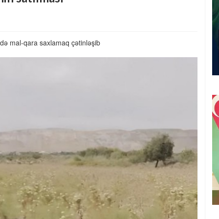
də mal-qara saxlamaq çətinləşib