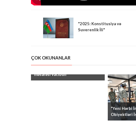
"2025: Konstitusiya və
Suverenlik İli"
ÇOK OKUNANLAR
"Hərəkət zamanı təhlükəsiz ara
məsafəsi vacibdir"
"Yeni Hərbi İ
Obiyektləri İ