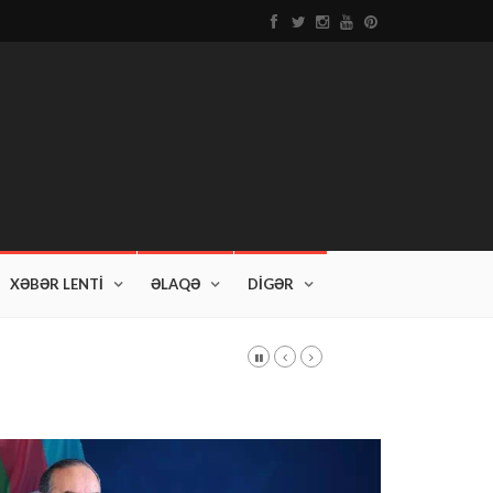
XƏBƏR LENTİ
ƏLAQƏ
DİGƏR