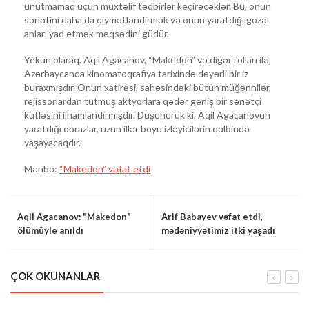
unutmamaq üçün müxtəlif tədbirlər keçirəcəklər. Bu, onun
sənətini daha da qiymətləndirmək və onun yaratdığı gözəl
anları yad etmək məqsədini güdür.
Yekun olaraq, Aqil Agacanov, “Makedon” və digər rolları ilə,
Azərbaycanda kinomatoqrafiya tarixində dəyərli bir iz
buraxmışdır. Onun xatirəsi, sahəsindəki bütün müğənnilər,
rejissorlardan tutmuş aktyorlara qədər geniş bir sənətçi
kütləsini ilhamlandırmışdır. Düşünürük ki, Aqil Agacanovun
yaratdığı obrazlar, uzun illər boyu izləyicilərin qəlbində
yaşayacaqdır.
Mənbə:
“Makedon” vəfat etdi
Aqil Agacanov: "Makedon"
Arif Babayev vəfat etdi,
ölümüyle anıldı
mədəniyyətimiz itki yaşadı
ÇOK OKUNANLAR