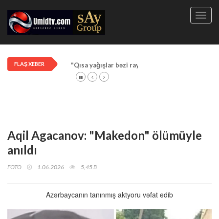
Toggl
navig
FLAŞ XEBER
"Qısa yağışlar bəzi rayonlarda davam edir"
Aqil Agacanov: "Makedon" ölümüyle
anıldı
FOTO
1.06.2026
5,45 B
Azərbaycanın tanınmış aktyoru vəfat edib