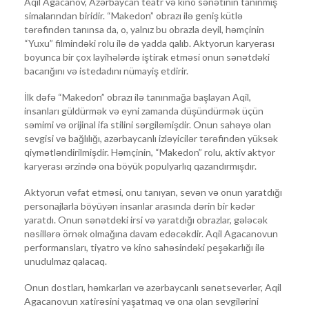
Aqil Agacanov, Azərbaycan teatr və kino sənətinin tanınmış
simalarından biridir. “Makedon” obrazı ilə geniş kütlə
tərəfindən tanınsa da, o, yalnız bu obrazla deyil, həmçinin
“Yuxu” filmindəki rolu ilə də yadda qalıb. Aktyorun karyerası
boyunca bir çox layihələrdə iştirak etməsi onun sənətdəki
bacarığını və istedadını nümayiş etdirir.
İlk dəfə “Makedon” obrazı ilə tanınmağa başlayan Aqil,
insanları güldürmək və eyni zamanda düşündürmək üçün
səmimi və orijinal ifa stilini sərgiləmişdir. Onun sahəyə olan
sevgisi və bağlılığı, azərbaycanlı izləyicilər tərəfindən yüksək
qiymətləndirilmişdir. Həmçinin, “Makedon” rolu, aktiv aktyor
karyerası ərzində ona böyük populyarlıq qazandırmışdır.
Aktyorun vəfat etməsi, onu tanıyan, sevən və onun yaratdığı
personajlarla böyüyən insanlar arasında dərin bir kədər
yaratdı. Onun sənətdeki irsi və yaratdığı obrazlar, gələcək
nəsillərə örnək olmağına davam edəcəkdir. Aqil Agacanovun
performansları, tiyatro və kino sahəsindəki peşəkarlığı ilə
unudulmaz qalacaq.
Onun dostları, həmkarları və azərbaycanlı sənətsevərlər, Aqil
Agacanovun xatirəsini yaşatmaq və ona olan sevgilərini