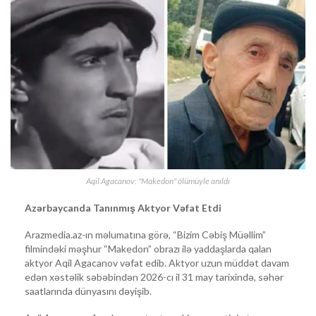
Aqil Agacanov: "Makedon" ölümüyle anıldı
Azərbaycanda Tanınmış Aktyor Vəfat Etdi
Arazmedia.az-ın məlumatına görə, “Bizim Cəbiş Müəllim”
filmindəki məşhur “Makedon” obrazı ilə yaddaşlarda qalan
aktyor Aqil Agacanov vəfat edib. Aktyor uzun müddət davam
edən xəstəlik səbəbindən 2026-cı il 31 may tarixində, səhər
saatlarında dünyasını dəyişib.