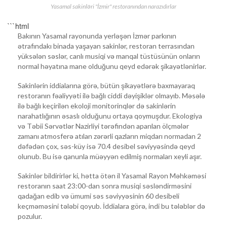
Yasamal sakinləri "İzmir" restoranından narazıdırlar
```html
Bakının Yasamal rayonunda yerləşən İzmər parkının
ətrafındakı binada yaşayan sakinlər, restoran terrasından
yüksələn səslər, canlı musiqi və manqal tüstüsünün onların
normal həyatına mane olduğunu qeyd edərək şikayətlənirlər.
Sakinlərin iddialarına görə, bütün şikayətlərə baxmayaraq
restoranın fəaliyyəti ilə bağlı ciddi dəyişiklər olmayıb. Məsələ
ilə bağlı keçirilən ekoloji monitorinqlər də sakinlərin
narahatlığının əsaslı olduğunu ortaya qoymuşdur. Ekologiya
və Təbii Sərvətlər Nazirliyi tərəfindən aparılan ölçmələr
zamanı atmosferə atılan zərərli qazların miqdarı normadan 2
dəfədən çox, səs-küy isə 70.4 desibel səviyyəsində qeyd
olunub. Bu isə qanunla müəyyən edilmiş normaları xeyli aşır.
Sakinlər bildirirlər ki, hətta ötən il Yasamal Rayon Məhkəməsi
restoranın saat 23:00-dan sonra musiqi səsləndirməsini
qadağan edib və ümumi səs səviyyəsinin 60 desibeli
keçməməsini tələbi qoyub. İddialara görə, indi bu tələblər də
pozulur.