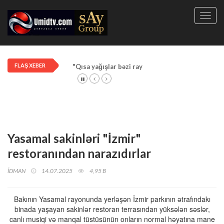
Toggl
navig
FLAŞ XEBER
"Qısa yağışlar bəzi rayonlarda davam edir"
Yasamal sakinləri "İzmir"
restoranından narazıdırlar
İDMAN
14.07.2025
4,95 B
Bakının Yasamal rayonunda yerləşən İzmir parkının ətrafındakı
binada yaşayan sakinlər restoran terrasından yüksələn səslər,
canlı musiqi və manqal tüstüsünün onların normal həyatına mane