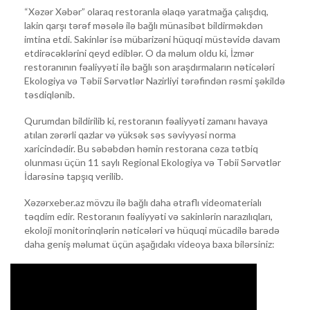
“Xəzər Xəbər” olaraq restoranla əlaqə yaratmağa çalışdıq,
lakin qarşı tərəf məsələ ilə bağlı münasibət bildirməkdən
imtina etdi. Sakinlər isə mübarizəni hüquqi müstəvidə davam
etdirəcəklərini qeyd ediblər. O da məlum oldu ki, İzmər
restoranının fəaliyyəti ilə bağlı son araşdırmaların nəticələri
Ekologiya və Təbii Sərvətlər Nazirliyi tərəfindən rəsmi şəkildə
təsdiqlənib.
Qurumdan bildirilib ki, restoranın fəaliyyəti zamanı havaya
atılan zərərli qazlar və yüksək səs səviyyəsi norma
xaricindədir. Bu səbəbdən həmin restorana cəza tətbiq
olunması üçün 11 saylı Regional Ekologiya və Təbii Sərvətlər
İdarəsinə tapşıq verilib.
Xəzərxeber.az mövzu ilə bağlı daha ətraflı videomaterialı
təqdim edir. Restoranın fəaliyyəti və sakinlərin narazılıqları,
ekoloji monitorinqlərin nəticələri və hüquqi mücadilə barədə
daha geniş məlumat üçün aşağıdakı videoya baxa bilərsiniz: