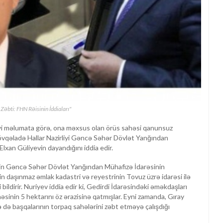
əbti: FHN Rəisinin İddiaları"
diyi məlumata görə, ona məxsus olan örüs sahəsi qanunsuz
övqəladə Hallar Nazirliyi Gəncə Səhər Dövlət Yanğından
Elxan Güliyevin dayandığını iddia edir.
-nin Gəncə Səhər Dövlət Yanğından Mühafizə İdarəsinin
n daşınmaz əmlak kadastri və reyestrinin Tovuz üzrə idarəsi ilə
 bildirir. Nuriyev iddia edir ki, Gedirdi İdarəsindəki əməkdaşları
sinin 5 hektarını öz ərazisinə qatmışlar. Eyni zamanda, Gıray
 də başqalarının torpaq sahələrini zəbt etməyə çalışdığı