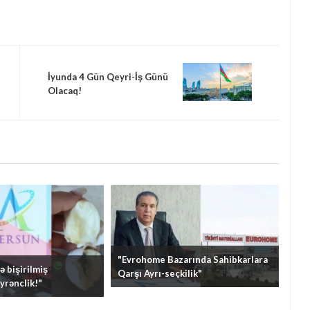
İyunda 4 Gün Qeyri-İş Günü
Olacaq!
"Evrohome Bazarında Sahibkarlara
 bişirilmiş
Qarşı Ayrı-seçkilik"
yrənclik!"