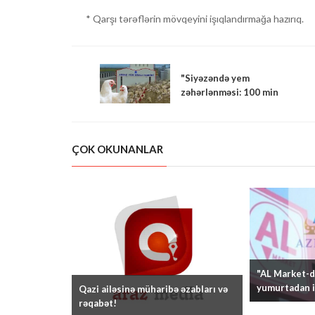
* Qarşı tərəflərin mövqeyini işıqlandırmağa hazırıq.
"Siyəzəndə yem
zəhərlənməsi: 100 min
ziyan"
ÇOK OKUNANLAR
"AL Market-də
yumurtadan i
Qazi ailəsinə müharibə əzabları və
rəqabət!