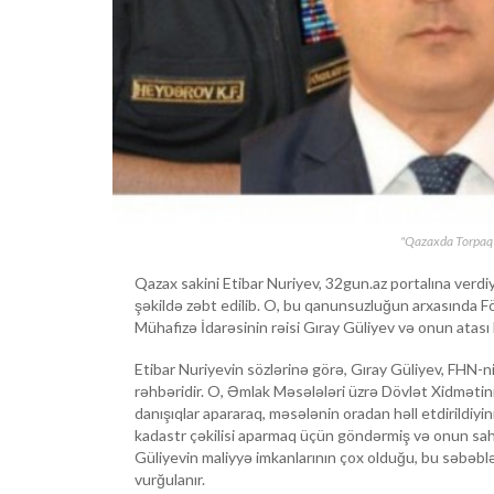
"Qazaxda Torpaq Z
Qazax sakini Etibar Nuriyev, 32gun.az portalına ver
şəkildə zəbt edilib. O, bu qanunsuzluğun arxasında F
Mühafizə İdarəsinin rəisi Gıray Güliyev və onun atası 
Etibar Nuriyevin sözlərinə görə, Gıray Güliyev, FHN
rəhbəridir. O, Əmlak Məsələləri üzrə Dövlət Xidmətini
danışıqlar apararaq, məsələnin oradan həll etdirildiyini
kadastr çəkilisi aparmaq üçün göndərmiş və onun sahə
Güliyevin maliyyə imkanlarının çox olduğu, bu səbəblə
vurğulanır.