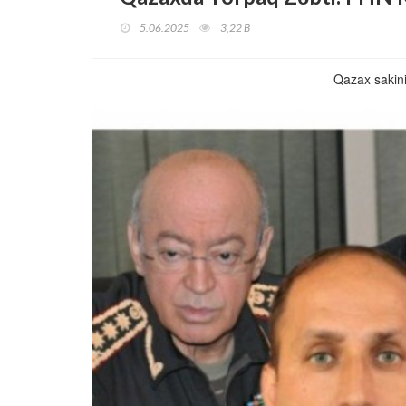
5.06.2025
3,22 B
Qazax sakini