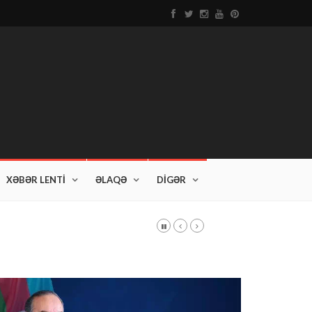
XƏBƏR LENTİ
ƏLAQƏ
DİGƏR