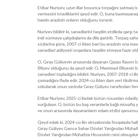
Etibar Nuriyev, uzun illər boyunca torpağını satmaq i
verməsini istədiklərini qeyd edir. O, buna baxmayaraq
həmin ərazinin onların olduğunu öyrənir.
Nuriyev bildirir ki, sənədlərini təqdim etdikdə qarşı
irəli sürməyə çalışdıqlarını da dilə gətirib. Torpaq s
sözlərinə görə, 2007-ci ildən bəri bu ərazinin ona m
sənədləri aidiyyəti orqanlara təqdim etməyə hazır oldu
O, Gıray Güliyevin arxasında dayanan Qazax Rayon 
Əliyev olduğunu da qeyd edir. O, Məmməd Əliyevin ba
sənədləri topladığını bildirir. Nuriyev, 2007-2018-ci i
çıxmadığını ifadə edir. 2024-cü ildən dam yeri tikdirm
sökülərək onun yerində Gıray Güliyev tərəfindən fermay
Etibar Nuriyev, 2025-ci ilədək bütün rüsumları ödədi
vurğulayır. O, bütün bu baş verənlərlə bağlı müvafiq 
və onun arxasında dayananların edam etdiyi qanunsuzl
Qeyd edək ki, 2024-cü ilin oktyabrında fövqəladə hal
Gıray Güliyev Gəncə Səhər Dövlət Yanğından Mühafiz
Dövlət Yanğından Mühafizə Hissəsinin rəisi olmuşdur