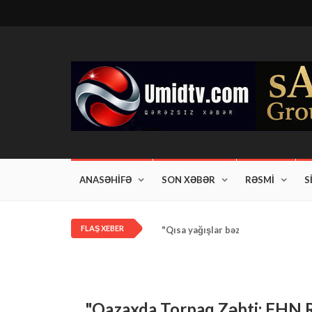
ANASƏHİFƏ
SON XƏBƏR
RƏSMİ
S
FLAŞ XEBER
"Qısa yağışlar bəzi rayonlarda dav
"Qazaxda Torpaq Zəbti: FHN Rə