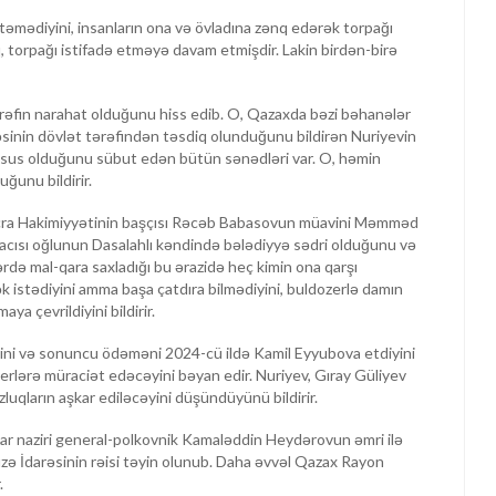
stəmədiyini, insanların ona və övladına zənq edərək torpağı
, torpağı istifadə etməyə davam etmişdir. Lakin birdən-birə
 tərəfin narahat olduğunu hiss edib. O, Qazaxda bəzi bəhanələr
ahəsinin dövlət tərəfindən təsdiq olunduğunu bildirən Nuriyevin
əxsus olduğunu sübut edən bütün sənədləri var. O, həmin
ğunu bildirir.
İcra Hakimiyyətinin başçısı Rəcəb Babasovun müavini Məmməd
cısı oğlunun Dasalahlı kəndində bələdiyyə sədri olduğunu və
llərdə mal-qara saxladığı bu ərazidə heç kimin ona qarşı
ək istədiyini amma başa çatdıra bilmədiyini, buldozerlə damın
a çevrildiyini bildirir.
yini və sonuncu ödəməni 2024-cü ildə Kamil Eyyubova etdiyini
yerlərə müraciət edəcəyini bəyan edir. Nuriyev, Gıray Güliyev
uqların aşkar ediləcəyini düşündüyünü bildirir.
lar naziri general-polkovnik Kamaləddin Heydərovun əmri ilə
ə İdarəsinin rəisi təyin olunub. Daha əvvəl Qazax Rayon
.