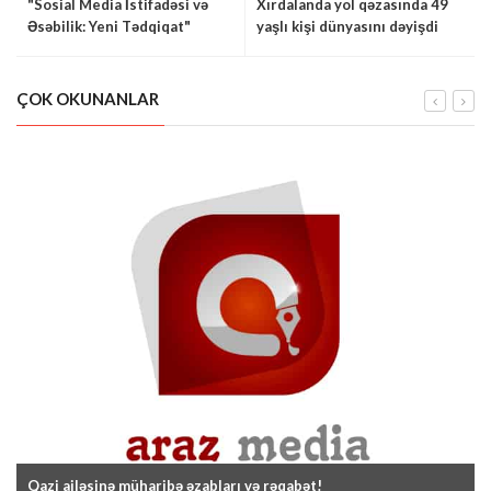
"Sosial Media İstifadəsi və
Xırdalanda yol qəzasında 49
Əsəbilik: Yeni Tədqiqat"
yaşlı kişi dünyasını dəyişdi
ÇOK OKUNANLAR
Qazi ailəsinə müharibə əzabları və rəqabət!