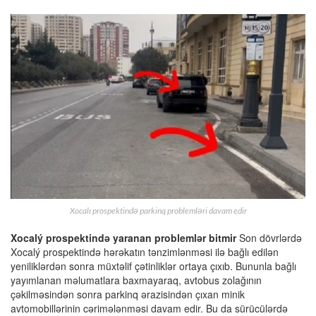
Xocalı prospektində parkinq problemləri davam edir
Xocalý prospektində yaranan problemlər bitmir
Son dövrlərdə
Xocalý prospektində hərəkatın tənzimlənməsi ilə bağlı edilən
yeniliklərdən sonra müxtəlif çətinliklər ortaya çıxıb. Bununla bağlı
yayımlanan məlumatlara baxmayaraq, avtobus zolağının
çəkilməsindən sonra parkinq ərazisindən çıxan minik
avtomobillərinin cərimələnməsi davam edir. Bu da sürücülərdə