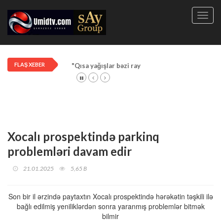
Toggl
navig
FLAŞ XEBER
"Qısa yağışlar bəzi rayonlarda davam edir"
Xocalı prospektində parkinq
problemləri davam edir
21.01.2025
5,65 B
Son bir il ərzində paytaxtın Xocalı prospektində hərəkətin təşkili ilə
bağlı edilmiş yeniliklərdən sonra yaranmış problemlər bitmək
bilmir