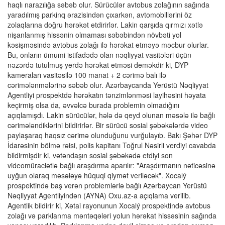
haqlı narazılığa səbəb olur. Sürücülər avtobus zolağının sağında
yaradılmış parkinq ərazisindən çıxarkən, avtomobillərini öz
zolaqlarına doğru hərəkət etdirirlər. Lakin qarşıda qırmızı xətlə
nişanlanmış hissənin olmaması səbəbindən növbəti yol
kəsişməsində avtobus zolağı ilə hərəkat etməyə məcbur olurlar.
Bu, onların ümumi istifadədə olan nəqliyyat vasitələri üçün
nəzərdə tutulmuş yerdə hərəkat etməsi deməkdir ki, DYP
kameraları vasitəsilə 100 manat + 2 cərimə balı ilə
cərimələnmələrinə səbəb olur. Azərbaycanda Yerüstü Nəqliyyat
Agentliyi prospektdə hərəkatın tənzimlənməsi layihəsini həyata
keçirmiş olsa da, əvvəlcə burada problemin olmadığını
açıqlamışdı. Lakin sürücülər, hələ də qeyd olunan məsələ ilə bağlı
cərimələndiklərini bildirirlər. Bir sürücü sosial şəbəkələrdə video
paylaşaraq haqsız cərimə olunduğunu vurğulayıb. Bakı Şəhər DYP
İdarəsinin bölmə rəisi, polis kapitanı Toğrul Nəsirli verdiyi cavabda
bildirmişdir ki, vətəndaşın sosial şəbəkədə etdiyi son
videomüraciətlə bağlı araşdırma aparılır: "Araşdırmanın nəticəsinə
uyğun olaraq məsələyə hüquqi qiymət veriləcək". Xocalý
prospektində baş verən problemlərlə bağlı Azərbaycan Yerüstü
Nəqliyyat Agentliyindən (AYNA) Oxu.az-a açıqlama verilib.
Agentlik bildirir ki, Xətai rayonunun Xocalý prospektində avtobus
zolağı və parklanma məntəqələri yolun hərəkat hissəsinin sağında