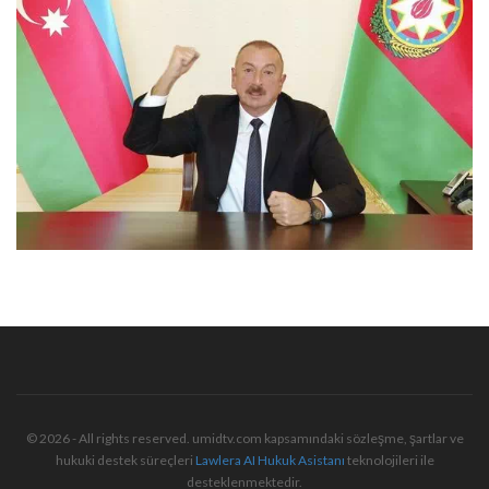
© 2026 - All rights reserved. umidtv.com kapsamındaki sözleşme, şartlar ve
hukuki destek süreçleri
Lawlera AI Hukuk Asistanı
teknolojileri ile
desteklenmektedir.