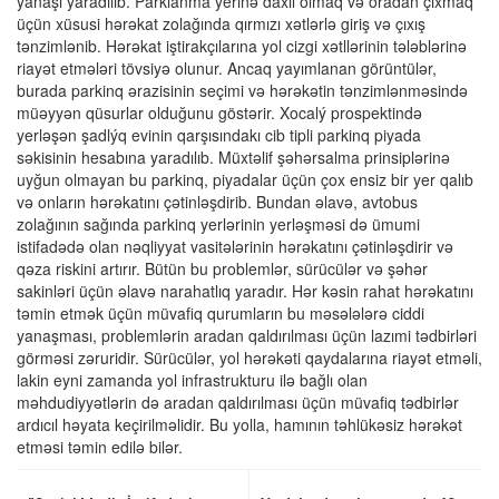
yanaşı yaradılıb. Parklanma yerinə daxil olmaq və oradan çıxmaq
üçün xüsusi hərəkat zolağında qırmızı xətlərlə giriş və çıxış
tənzimlənib. Hərəkat iştirakçılarına yol cizgi xətllərinin tələblərinə
riayət etmələri tövsiyə olunur. Ancaq yayımlanan görüntülər,
burada parkinq ərazisinin seçimi və hərəkətin tənzimlənməsində
müəyyən qüsurlar olduğunu göstərir. Xocalý prospektində
yerləşən şadlýq evinin qarşısındakı cib tipli parkinq piyada
səkisinin hesabına yaradılıb. Müxtəlif şəhərsalma prinsiplərinə
uyğun olmayan bu parkinq, piyadalar üçün çox ensiz bir yer qalıb
və onların hərəkatını çətinləşdirib. Bundan əlavə, avtobus
zolağının sağında parkinq yerlərinin yerləşməsi də ümumi
istifadədə olan nəqliyyat vasitələrinin hərəkatını çətinləşdirir və
qəza riskini artırır. Bütün bu problemlər, sürücülər və şəhər
sakinləri üçün əlavə narahatlıq yaradır. Hər kəsin rahat hərəkatını
təmin etmək üçün müvafiq qurumların bu məsələlərə ciddi
yanaşması, problemlərin aradan qaldırılması üçün lazımi tədbirləri
görməsi zəruridir. Sürücülər, yol hərəkəti qaydalarına riayət etməli,
lakin eyni zamanda yol infrastrukturu ilə bağlı olan
məhdudiyyətlərin də aradan qaldırılması üçün müvafiq tədbirlər
ardıcıl həyata keçirilməlidir. Bu yolla, hamının təhlükəsiz hərəkət
etməsi təmin edilə bilər.