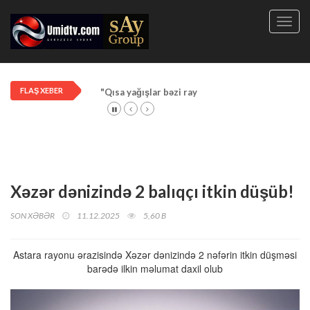
Toggl
navig
FLAŞ XEBER
"Qısa yağışlar bəzi rayonlarda davam edir"
Xəzər dənizində 2 balıqçı itkin düşüb!
SON XƏBƏR
11.12.2025
5,60 B
Astara rayonu ərazisində Xəzər dənizində 2 nəfərin itkin düşməsi
barədə ilkin məlumat daxil olub