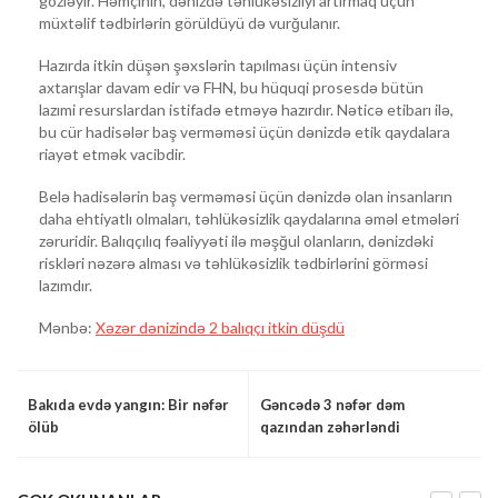
gözləyir. Həmçinin, dənizdə təhlükəsizliyi artırmaq üçün
müxtəlif tədbirlərin görüldüyü də vurğulanır.
Hazırda itkin düşən şəxslərin tapılması üçün intensiv
axtarışlar davam edir və FHN, bu hüquqi prosesdə bütün
lazımi resurslardan istifadə etməyə hazırdır. Nəticə etibarı ilə,
bu cür hadisələr baş verməməsi üçün dənizdə etik qaydalara
riayət etmək vacibdir.
Belə hadisələrin baş verməməsi üçün dənizdə olan insanların
daha ehtiyatlı olmaları, təhlükəsizlik qaydalarına əməl etmələri
zəruridir. Balıqçılıq fəaliyyəti ilə məşğul olanların, dənizdəki
riskləri nəzərə alması və təhlükəsizlik tədbirlərini görməsi
lazımdır.
Mənbə:
Xəzər dənizində 2 balıqçı itkin düşdü
Bakıda evdə yangın: Bir nəfər
Gəncədə 3 nəfər dəm
ölüb
qazından zəhərləndi