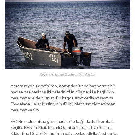
Xəzər dənizində 2 balıqçı itkin düşüb!
Astara rayonu ərazisində, Xəzər dənizində baş vermiş bir
hadisə nəticəsində iki nəfərin itkin düşməsi ilə bağlı ilkin
məlumatlar əldə olunub. Bu haqda Arazmedia.az saytına
Fövqəladə Hallar Nazirliyinin (FHN) Mətbuat xidmətindən
məlumat verilib.
FHN-in məlumatına görə, hadisə ilə bağlı dərhal hərəkətə
keçilib. FHN-in Kiçik həcmlı Gəmiləri Nəzarət və Sularda
Xilasetmə Dövlət Xidmətinin dalgıç-xilasediciləri axtarışlar