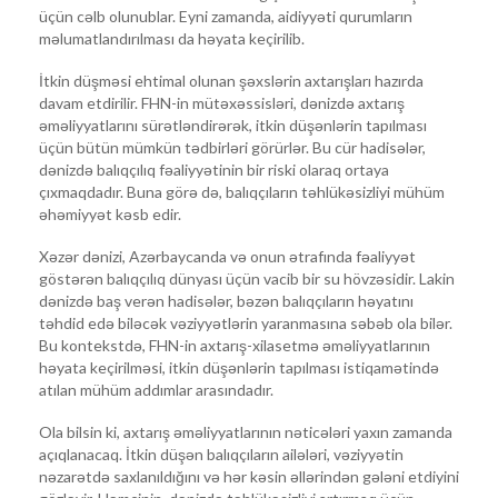
üçün cəlb olunublar. Eyni zamanda, aidiyyəti qurumların
məlumatlandırılması da həyata keçirilib.
İtkin düşməsi ehtimal olunan şəxslərin axtarışları hazırda
davam etdirilir. FHN-in mütəxəssisləri, dənizdə axtarış
əməliyyatlarını sürətləndirərək, itkin düşənlərin tapılması
üçün bütün mümkün tədbirləri görürlər. Bu cür hadisələr,
dənizdə balıqçılıq fəaliyyətinin bir riski olaraq ortaya
çıxmaqdadır. Buna görə də, balıqçıların təhlükəsizliyi mühüm
əhəmiyyət kəsb edir.
Xəzər dənizi, Azərbaycanda və onun ətrafında fəaliyyət
göstərən balıqçılıq dünyası üçün vacib bir su hövzəsidir. Lakin
dənizdə baş verən hadisələr, bəzən balıqçıların həyatını
təhdid edə biləcək vəziyyətlərin yaranmasına səbəb ola bilər.
Bu kontekstdə, FHN-in axtarış-xilasetmə əməliyyatlarının
həyata keçirilməsi, itkin düşənlərin tapılması istiqamətində
atılan mühüm addımlar arasındadır.
Ola bilsin ki, axtarış əməliyyatlarının nəticələri yaxın zamanda
açıqlanacaq. İtkin düşən balıqçıların ailələri, vəziyyətin
nəzarətdə saxlanıldığını və hər kəsin əllərindən gələni etdiyini