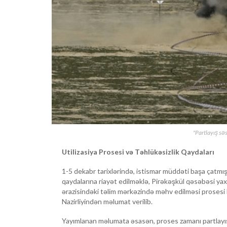
"Partlayış sə
Utilizasiya Prosesi və Təhlükəsizlik Qaydaları
1-5 dekabr tarixlərində, istismar müddəti başa çatmış 
qaydalarına riayət edilməklə, Pirəkəşkül qəsəbəsi ya
ərazisindəki təlim mərkəzində məhv edilməsi prosesi 
Nazirliyindən məlumat verilib.
Yayımlanan məlumata əsasən, proses zamanı partlayış s