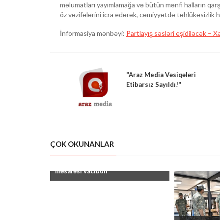
məlumatları yayımlamağa və bütün mənfi halların qarşı
öz vəzifələrini icra edərək, cəmiyyətdə təhlükəsizlik h
İnformasiya mənbəyi:
Partlayış səsləri eşidiləcək – X
"Araz Media Vəsiqələri
Etibarsız Sayıldı!"
ÇOK OKUNANLAR
"Hərəkət zamanı təhlükəsiz ara
məsafəsi vacibdir"