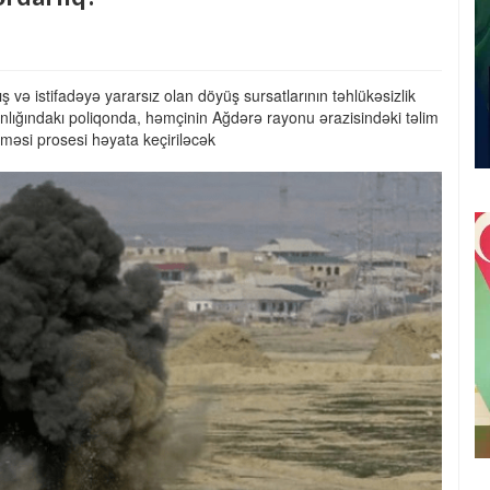
 və istifadəyə yararsız olan döyüş sursatlarının təhlükəsizlik
nlığındakı poliqonda, həmçinin Ağdərə rayonu ərazisindəki təlim
əsi prosesi həyata keçiriləcək