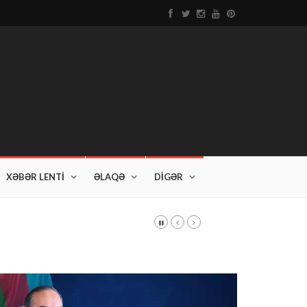
XƏBƏR LENTİ
ƏLAQƏ
DİGƏR