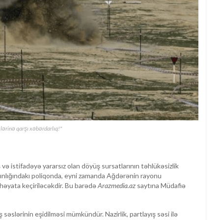
slərinə qarşı xəbərdarlıq!"
və istifadəyə yararsız olan döyüş sursatlarının təhlükəsizlik
xınlığındakı poliqonda, eyni zamanda Ağdərənin rayonu
həyata keçiriləcəkdir. Bu barədə
Arazmedia.az
saytına Müdafiə
əslərinin eşidilməsi mümkündür. Nazirlik, partlayış səsi ilə