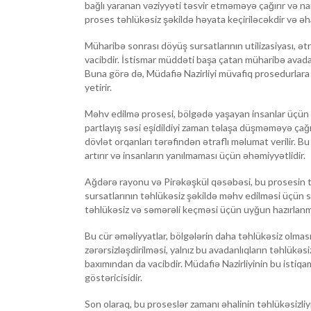
bağlı yaranan vəziyyəti təsvir etməməyə çağırır və nar
proses təhlükəsiz şəkildə həyata keçiriləcəkdir və əha
Müharibə sonrası döyüş sursatlarının utilizasiyası, ət
vacibdir. İstismar müddəti başa çatan müharibə avadan
Buna görə də, Müdafiə Nazirliyi müvafiq prosedurlara
yetirir.
Məhv edilmə prosesi, bölgədə yaşayan insanlar üçün ta
partlayış səsi eşidildiyi zaman təlaşa düşməməyə çağırı
dövlət orqanları tərəfindən ətraflı məlumat verilir. B
artırır və insanların yanılmaması üçün əhəmiyyətlidir.
Ağdərə rayonu və Pirəkəşkül qəsəbəsi, bu prosesin tə
sursatlarının təhlükəsiz şəkildə məhv edilməsi üçün s
təhlükəsiz və səmərəli keçməsi üçün uyğun hazırlanmı
Bu cür əməliyyatlar, bölgələrin daha təhlükəsiz olmas
zərərsizləşdirilməsi, yalnız bu avadanlıqların təhlükəsi
baxımından da vacibdir. Müdafiə Nazirliyinin bu istiqa
göstəricisidir.
Son olaraq, bu proseslər zamanı əhalinin təhlükəsizliyi