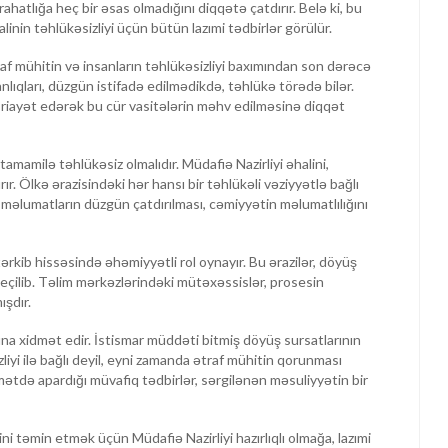
ahatlığa heç bir əsas olmadığını diqqətə çatdırır. Belə ki, bu
linin təhlükəsizliyi üçün bütün lazımi tədbirlər görülür.
raf mühitin və insanların təhlükəsizliyi baxımından son dərəcə
lıqları, düzgün istifadə edilmədikdə, təhlükə törədə bilər.
 riayət edərək bu cür vasitələrin məhv edilməsinə diqqət
mamilə təhlükəsiz olmalıdır. Müdafiə Nazirliyi əhalini,
r. Ölkə ərazisindəki hər hansı bir təhlükəli vəziyyətlə bağlı
u məlumatların düzgün çatdırılması, cəmiyyətin məlumatlılığını
rkib hissəsində əhəmiyyətli rol oynayır. Bu ərazilər, döyüş
eçilib. Təlim mərkəzlərindəki mütəxəssislər, prosesin
şdır.
ına xidmət edir. İstismar müddəti bitmiş döyüş sursatlarının
zliyi ilə bağlı deyil, eyni zamanda ətraf mühitin qorunması
mətdə apardığı müvafiq tədbirlər, sərgilənən məsuliyyətin bir
ni təmin etmək üçün Müdafiə Nazirliyi hazırlıqlı olmağa, lazımi