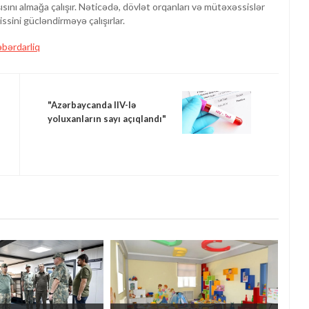
sını almağa çalışır. Nəticədə, dövlət orqanları və mütəxəssislər
issini gücləndirməyə çalışırlar.
əbərdarliq
"Azərbaycanda IIV-lə
yoluxanların sayı açıqlandı"