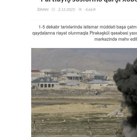
İDMAN
2.12.2025
4,66 B
1-5 dekabr tarixlərində istismar müddəti başa çatmış
qaydalarına riayət olunmaqla Pirəkəşkül qəsəbəsi yaxı
mərkəzində məhv edilm