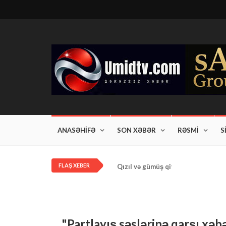
ANASƏHİFƏ
SON XƏBƏR
RƏSMİ
S
FLAŞ XEBER
Qızıl və gümüş qiymətləri artdı!
"Partlayış səslərinə qarşı xəb