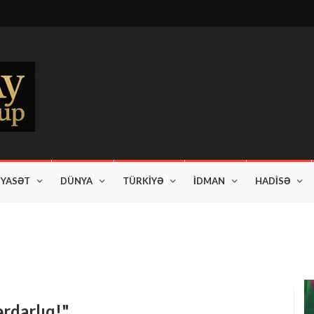
İYASƏT
DÜNYA
TÜRKİYƏ
İDMAN
HADİSƏ
ərdarlıq!"