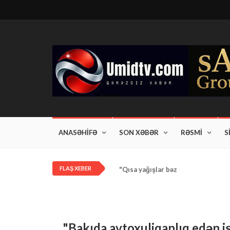
ANASƏHİFƏ
SON XƏBƏR
RƏSMİ
S
FLAŞ XEBER
"Qısa yağışlar bəzi rayonlarda dav
"Bakıda avtoxuliqanlıq edən i