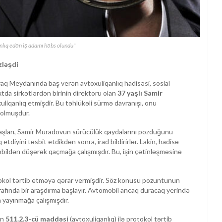
nlıq edən iş adamı həbs olundu"
zləşdi
yraq Meydanında baş verən avtoxuliqanlıq hadisəsi, sosial
da sirkətlərdən birinin direktoru olan
37 yaşlı Samir
uliqanlıq etmişdir. Bu təhlükəli sürmə davranışı, onu
 olmuşdur.
daşları, Samir Muradovun sürücülük qaydalarını pozduğunu
etdiyini təsbit etdikdən sonra, irad bildirirlər. Lakin, hadisə
ildən düşərək qaçmağa çalışmışdır. Bu, işin çətinləşməsinə
tokol tərtib etməyə qərar vermişdir. Söz konusu pozuntunun
rafında bir araşdırma başlayır. Avtomobil ancaq duracaq yerində
 yayınmağa çalışmışdır.
in
511.2.3-cü maddəsi
(avtoxuliqanlıq) ilə protokol tərtib