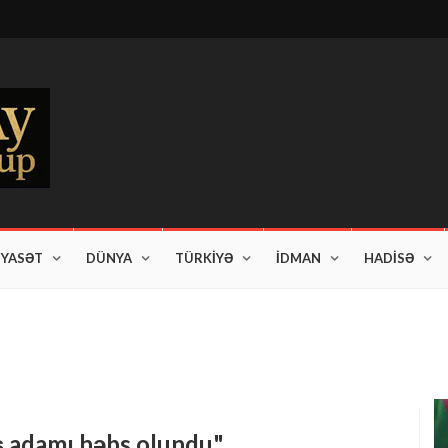
İYASƏT
DÜNYA
TÜRKİYƏ
İDMAN
HADİSƏ
am edir"
ş adamı həbs olundu"