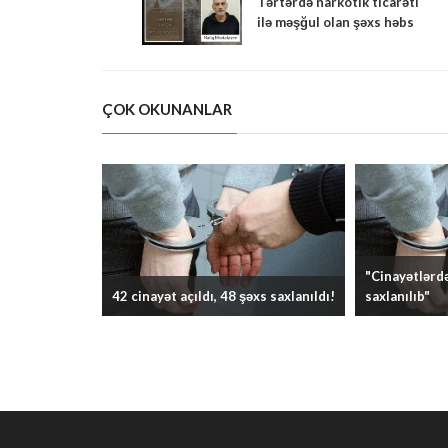
Tərtərdə narkotik ticarəti
ilə məşğul olan şəxs həbs
edildi
ÇOK OKUNANLAR
"Cinayətlərdə
42 cinayət açıldı, 48 şəxs saxlanıldı!
saxlanılıb"