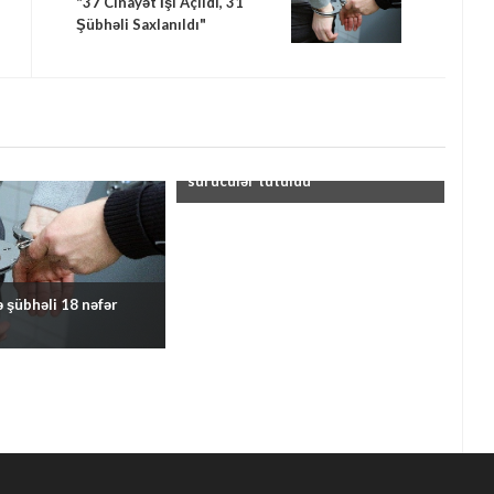
"37 Cinayət İşi Açıldı, 31
Şübhəli Saxlanıldı"
Siyəzəndə avtoxuliqanlıq edən
sürücülər tutuldu
 şübhəli 18 nəfər