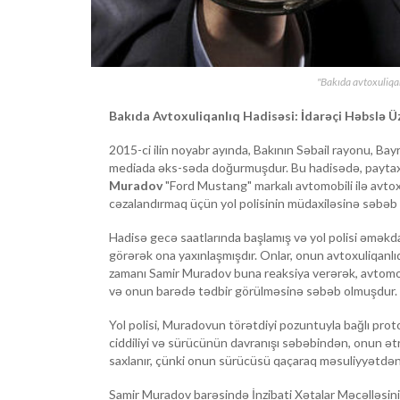
"Bakıda avtoxuliqa
Bakıda Avtoxuliqanlıq Hadisəsi: İdarəçi Həbslə Ü
2015-ci ilin noyabr ayında, Bakının Səbail rayonu, Ba
mediada əks-səda doğurmuşdur. Bu hadisədə, paytaxt
Muradov
"Ford Mustang" markalı avtomobili ilə avtox
cəzalandırmaq üçün yol polisinin müdaxiləsinə səbəb
Hadisə gecə saatlarında başlamış və yol polisi əmək
görərək ona yaxınlaşmışdır. Onlar, onun avtoxuliqanlıq 
zamanı Samir Muradov buna reaksiya verərək, avtomob
və onun barədə tədbir görülməsinə səbəb olmuşdur.
Yol polisi, Muradovun törətdiyi pozuntuyla bağlı pro
ciddiliyi və sürücünün davranışı səbəbindən, onun ət
saxlanır, çünki onun sürücüsü qaçaraq məsuliyyətdən
Samir Muradov barəsində İnzibati Xətalar Məcəlləsin