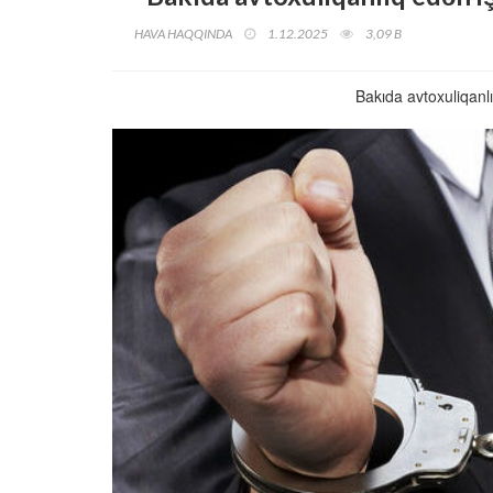
HAVA HAQQINDA
1.12.2025
3,09 B
Bakıda avtoxuliqanl