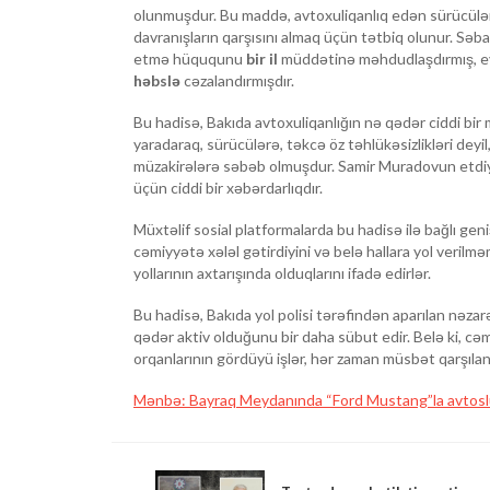
olunmuşdur. Bu maddə, avtoxuliqanlıq edən sürücülər
davranışların qarşısını almaq üçün tətbiq olunur. Sə
etmə hüququnu
bir il
müddətinə məhdudlaşdırmış, e
həbslə
cəzalandırmışdır.
Bu hadisə, Bakıda avtoxuliqanlığın nə qədər ciddi bir 
yaradaraq, sürücülərə, təkcə öz təhlükəsizlikləri deyi
müzakirələrə səbəb olmuşdur. Samir Muradovun etdiyi
üçün ciddi bir xəbərdarlıqdır.
Müxtəlif sosial platformalarda bu hadisə ilə bağlı geni
cəmiyyətə xələl gətirdiyini və belə hallara yol verilm
yollarının axtarışında olduqlarını ifadə edirlər.
Bu hadisə, Bakıda yol polisi tərəfindən aparılan nəza
qədər aktiv olduğunu bir daha sübut edir. Belə ki, cə
orqanlarının gördüyü işlər, hər zaman müsbət qarşılan
Mənbə: Bayraq Meydanında “Ford Mustang”la avtosl