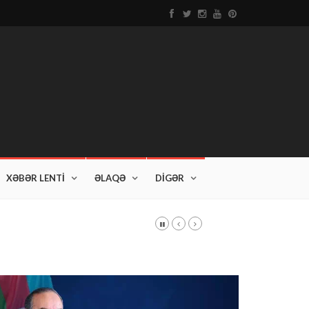
XƏBƏR LENTİ
ƏLAQƏ
DİGƏR