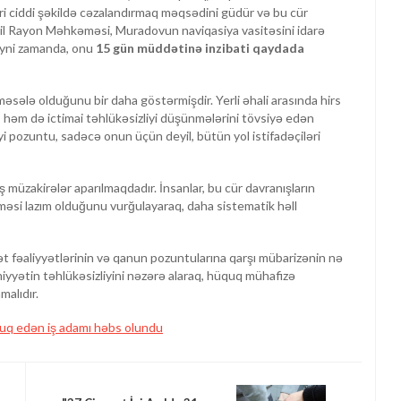
i ciddi şəkildə cəzalandırmaq məqsədini güdür və bu cür
bail Rayon Məhkəməsi, Muradovun naviqasiya vasitəsini idarə
yni zamanda, onu
15 gün müddətinə inzibati qaydada
məsələ olduğunu bir daha göstərmişdir. Yerli əhali arasında hirs
l, həm də ictimai təhlükəsizliyi düşünmələrini tövsiyə edən
 pozuntu, sadəcə onun üçün deyil, bütün yol istifadəçiləri
ş müzakirələr aparılmaqdadır. İnsanlar, bu cür davranışların
əməsi lazım olduğunu vurğulayaraq, daha sistematik həll
rət fəaliyyətlərinin və qanun pozuntularına qarşı mübarizənin nə
miyyətin təhlükəsizliyini nəzərə alaraq, hüquq mühafizə
malıdır.
uq edən iş adamı həbs olundu