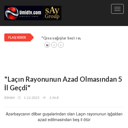
Toggl
navig
FLAŞ XEBER
"Qısa yağışlar bəzi rayonlarda davam edir"
"Laçın Rayonunun Azad Olmasından 5
İl Geçdi"
İDMAN
1.12.2025
3,96 B
Azərbaycanın dilbər guşələrindən olan Laçın rayonunun işğaldan
azad edilməsindən beş il ötür