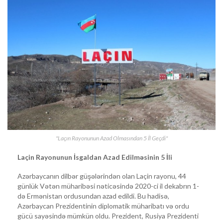
"Laçın Rayonunun Azad Olmasından 5 İl Geçdi"
Laçin Rayonunun İsgaldan Azad Edilməsinin 5 İli
Azərbaycanın dilbər güşələrindən olan Laçin rayonu, 44
günlük Vətən müharibəsi nəticəsində 2020-ci il dekabrın 1-
də Ermənistan ordusundan azad edildi. Bu hadisə,
Azərbaycan Prezidentinin diplomatik müharibatı və ordu
gücü sayəsində mümkün oldu. Prezident, Rusiya Prezidenti