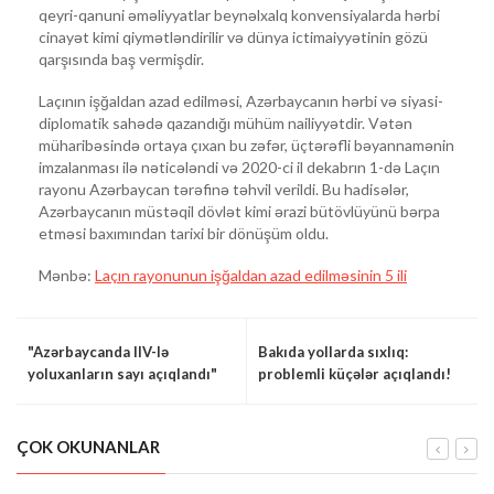
qeyri-qanuni əməliyyatlar beynəlxalq konvensiyalarda hərbi
cinayət kimi qiymətləndirilir və dünya ictimaiyyətinin gözü
qarşısında baş vermişdir.
Laçının işğaldan azad edilməsi, Azərbaycanın hərbi və siyasi-
diplomatik sahədə qazandığı mühüm nailiyyətdir. Vətən
müharibəsində ortaya çıxan bu zəfər, üçtərəfli bəyannamənin
imzalanması ilə nəticələndi və 2020-ci il dekabrın 1-də Laçın
rayonu Azərbaycan tərəfinə təhvil verildi. Bu hadisələr,
Azərbaycanın müstəqil dövlət kimi ərazi bütövlüyünü bərpa
etməsi baxımından tarixi bir dönüşüm oldu.
Mənbə:
Laçın rayonunun işğaldan azad edilməsinin 5 ili
"Azərbaycanda IIV-lə
Bakıda yollarda sıxlıq:
yoluxanların sayı açıqlandı"
problemli küçələr açıqlandı!
ÇOK OKUNANLAR