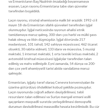
və Ermənistanın Baş Nazirinin imzaladığı bəyannaməyə
əsasən, Laçın rayonu Ermənistana tabe olan qüvvələr
tərəfindən boşaldıldı.
Laçın rayonu, strateji əhəmiyyətə malik bir ərazidir. 1992-ci il
mayın 18-də Ermənistan silahlı qüvvələri tərəfindən işğal
olunmuşdur. İşğal nəticəsində rayonun əhalisi etnik
təmizləməyə məruz qalmış, 300-dən çox hərbi və mülki şəxs
həlak olmuş və itkin düşmüşdür. İşğal dövründə 217
mədəniyyət, 101 təhsil, 142 səhiyyə müəsissəsi, 462 ticarət
obyekti, 30 rabitə xidməti, 133 idarə və müəssisə, 5 musiqi
məktəbi, 1 internat məktəbi, 1 orta texniki ixtisas məktəbi, 2
avtomobil istehsal müəssisəsi işğalçılar tərəfindən talan
edilmiş və məhv edilmişdir. Eyni zamanda, 54 dünya və 200-
dən çox yerli əhəmiyyətli tarixi abidə vandalizmə məruz
qalmışdır.
Ermənistan, işğalçı tərəf olaraq Cenevrə konvensiyaları ilə
üzərinə götürdüyü öhdəlikləri kobud şəkildə pozmuşdur.
Laçın rayonunda coğrafi adların dəyişdirilməsi, təbii
resursların talan edilməsi və Suriye mənşəli erməni əsilli
qaçqınların məqsədli surətdə yerləşdirilməsi demoqrafik
durumun dəyişdirilməsi məqsədilə həyata keçirilmişdir. Bu cür