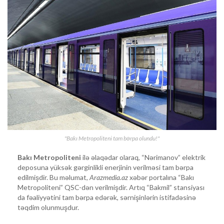
"Bakı Metropoliteni tam bərpa olundu!"
Bakı Metropoliteni
ilə əlaqədar olaraq, “Nərimanov” elektrik
deposuna yüksək gərginlikli enerjinin verilməsi tam bərpa
edilmişdir. Bu məlumat,
Arazmedia.az
xəbər portalına “Bakı
Metropoliteni” QSC-dən verilmişdir. Artıq “Bakmil” stansiyası
da fəaliyyətini tam bərpa edərək, sərnişinlərin istifadəsinə
təqdim olunmuşdur.