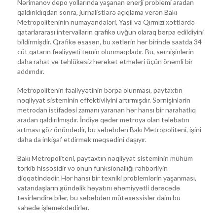
Nərimanov depo yollarında yaşanan enerji problemi aradan
qaldırıldıqdan sonra, jurnalistlərə açıqlama verən Bakı
Metropoliteninin nümayəndələri, Yasil və Qırmızı xəttlərdə
qatarlararası intervalların qrafikə uyğun olaraq bərpa edildiyini
bildirmişdir. Qrafikə əsasən, bu xətlərin hər birində saatda 34
cüt qatarın fəaliyyəti təmin olunmaqdadır. Bu, sərnişinlərin
daha rahat və təhlükəsiz hərəkət etmələri üçün önəmli bir
addımdır.
Metropolitenin fəaliyyətinin bərpa olunması, paytaxtın
nəqliyyat sisteminin effektivliyini artırmışdır. Sərnişinlərin
metrodan istifadəsi zamanı yaranan hər hansı bir narahatlıq
aradan qaldırılmışdır. İndiyə qədər metroya olan tələbatın
artması göz önündədir, bu səbəbdən Bakı Metropoliteni, işini
daha da inkişaf etdirmək məqsədini daşıyır.
Bakı Metropoliteni, paytaxtın nəqliyyat sisteminin mühüm
tərkib hissəsidir və onun funksionallığı rəhbərliyin
diqqətindədir. Hər hansı bir texniki problemlərin yaşanması,
vatandaşların gündəlik həyatını əhəmiyyətli dərəcədə
təsirləndirə bilər, bu səbəbdən mütəxəssislər daim bu
sahədə işləməkdədirlər.