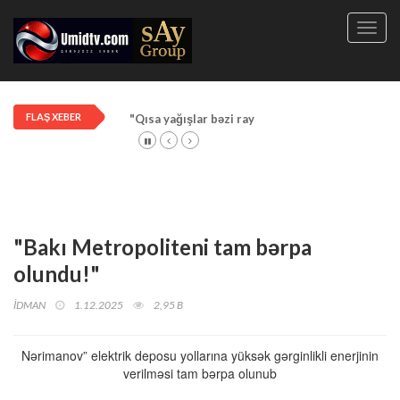
Toggl
navig
FLAŞ XEBER
"Qısa yağışlar bəzi rayonlarda davam edir"
"Bakı Metropoliteni tam bərpa
olundu!"
İDMAN
1.12.2025
2,95 B
Nərimanov” elektrik deposu yollarına yüksək gərginlikli enerjinin
verilməsi tam bərpa olunub