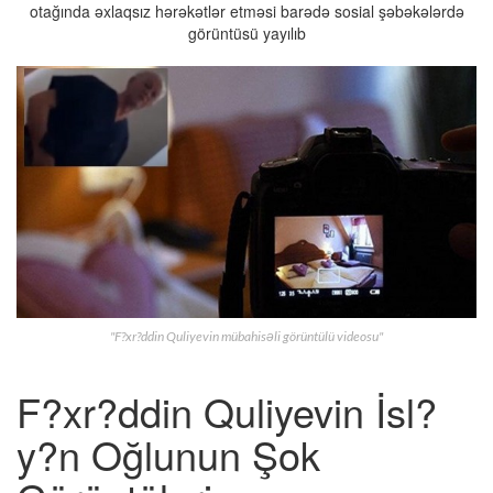
otağında əxlaqsız hərəkətlər etməsi barədə sosial şəbəkələrdə
görüntüsü yayılıb
"F?xr?ddin Quliyevin mübahisəli görüntülü videosu"
F?xr?ddin Quliyevin İsl?
y?n Oğlunun Şok