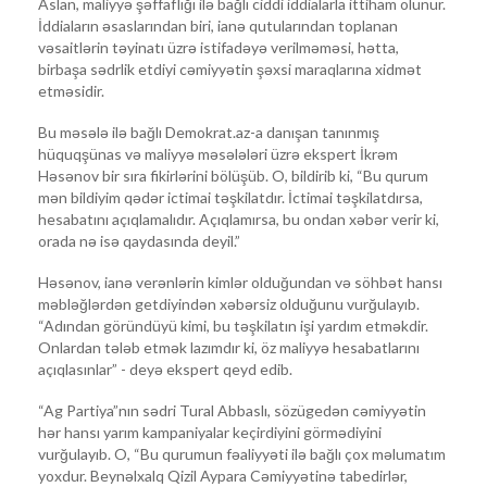
Aslan, maliyyə şəffaflığı ilə bağlı ciddi iddialarla ittiham olunur.
İddiaların əsaslarından biri, ianə qutularından toplanan
vəsaitlərin təyinatı üzrə istifadəyə verilməməsi, hətta,
birbaşa sədrlik etdiyi cəmiyyətin şəxsi maraqlarına xidmət
etməsidir.
Bu məsələ ilə bağlı Demokrat.az-a danışan tanınmış
hüquqşünas və maliyyə məsələləri üzrə ekspert İkrəm
Həsənov bir sıra fikirlərini bölüşüb. O, bildirib ki, “Bu qurum
mən bildiyim qədər ictimai təşkilatdır. İctimai təşkilatdırsa,
hesabatını açıqlamalıdır. Açıqlamırsa, bu ondan xəbər verir ki,
orada nə isə qaydasında deyil.”
Həsənov, ianə verənlərin kimlər olduğundan və söhbət hansı
məbləğlərdən getdiyindən xəbərsiz olduğunu vurğulayıb.
“Adından göründüyü kimi, bu təşkilatın işi yardım etməkdir.
Onlardan tələb etmək lazımdır ki, öz maliyyə hesabatlarını
açıqlasınlar” - deyə ekspert qeyd edib.
“Ag Partiya”nın sədri Tural Abbaslı, sözügedən cəmiyyətin
hər hansı yarım kampaniyalar keçirdiyini görmədiyini
vurğulayıb. O, “Bu qurumun fəaliyyəti ilə bağlı çox məlumatım
yoxdur. Beynəlxalq Qizil Aypara Cəmiyyətinə tabedirlər,