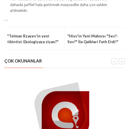
dahada şəffaf hala gətirmək məqsədilə daha çox addım
atılmalıdır.
```
"Telman Rzayev'in yeni
"Hiss'in Yeni Mahnısı "Sev?-
tikintisi: Ekologiyaya ziyan?"
Sev?" İlə Qəlbləri Fəth Etdi!"
ÇOK OKUNANLAR