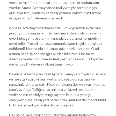
yoxsa qeyri-hökumət statusundadır, konkret məlumatım
yoxdur. Amma Azərbaycanda fəaliyyət göstərən bir çox
qurumlar kimi, bunların da fəaliyyətində şəffaflıq axtarmaq
düzgün olmaz” - deyərək sual edib.
Abbaslı, Azərbaycanın harasında Qizil Ayparanın aktivliyini
gördüyünü, uşaq evlərində, yardıma ehtiyacı olan qazilərin
evlərində, şəhid ailələrinin yanında bu qurumu görmədiyini
qeyd edib. “Yaxud hansısa kampaniyaların təşkilində iştirak
ediblərmi? Məncə elə ad olaraq qalır orada o qurum. O ad
altında hansı işlərlə məşğul olurlar, bilmirəm. Hər halda
Azərbaycanda bu qurumun fəaliyyəti görünmür, Türkiyədəki
qədər deyil” - deyərək fikrini tamamlayıb.
Beləliklə, Azərbaycan Qizil Aypara Cəmiyyəti, topladığı ianələr
və həyata keçirdiyi fəaliyyətlərlə bağlı ciddi suallara və
narazılıqlara məruz qalır. Müxtəlif ekspertlər və siyasi fiqurlar,
cəmiyyətin şəffaflığının artırılması və lazımi hesabatların
verilməsinin vacibliyini vurğulayırlar. Bununla yanaşı,
cəmiyyətin real fəaliyyəti barəsindəki məlumatlar məhduddur
ki, bu da narazılıqları daha da dərinləşdirir.
Hər halda, ölkə daxilində bu cür təşkilatların fəaliyyətini