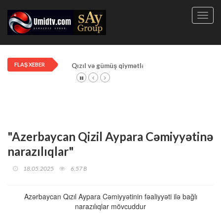
Toggl
navig
FLAŞ XEBER
Qızıl və gümüş qiymətləri artdı!
"Azerbaycan Qizil Aypara Cəmiyyətinə
narazılıqlar"
18.05.2025
6,57 B
Azərbaycan Qızıl Aypara Cəmiyyətinin fəaliyyəti ilə bağlı
narazılıqlar mövcuddur