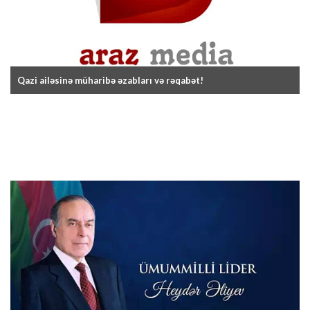
Qazi ailəsinə müharibə əzabları və rəqabət!