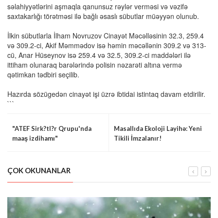
səlahiyyətlərini aşmaqla qanunsuz rəylər verməsi və vəzifə
saxtakarlığı törətməsi ilə bağlı əsaslı sübutlar müəyyən olunub.
İlkin sübutlarla İlham Novruzov Cinayət Məcəlləsinin 32.3, 259.4
və 309.2-ci, Akif Məmmədov isə həmin məcəllənin 309.2 və 313-
cü, Anar Hüseynov isə 259.4 və 32.5, 309.2-ci maddələri ilə
ittiham olunaraq barələrində polisin nəzarəti altına vermə
qətimkan tədbiri seçilib.
Hazırda sözügedən cinayət işi üzrə ibtidai istintaq davam etdirilir.
```
"ATEF Sirk?tl?r Qrupu'nda
Masallıda Ekoloji Layihə: Yeni
maaş izdihamı"
Tikili İmzalanır!
ÇOK OKUNANLAR