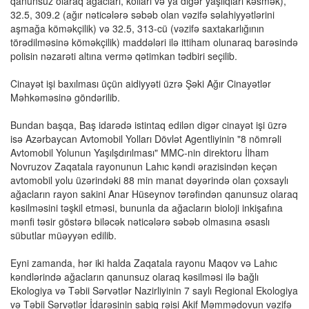
qanunsuz olaraq ağacları, kollari və ya digər yaşlıqları kəsmək),
32.5, 309.2 (ağır nəticələrə səbəb olan vəzifə səlahiyyətlərini
aşmağa köməkçilik) və 32.5, 313-cü (vəzifə saxtakarlığının
törədilməsinə köməkçilik) maddələri ilə ittiham olunaraq barəsində
polisin nəzarəti altına vermə qətimkan tədbiri seçilib.
Cinayət işi baxılması üçün aidiyyəti üzrə Şəki Ağır Cinayətlər
Məhkəməsinə göndərilib.
Bundan başqa, Baş idarədə istintaq edilən digər cinayət işi üzrə
isə Azərbaycan Avtomobil Yolları Dövlət Agentliyinin "8 nömrəli
Avtomobil Yolunun Yaşılşdırılması" MMC-nin direktoru İlham
Novruzov Zaqatala rayonunun Lahıc kəndi ərazisindən keçən
avtomobil yolu üzərindəki 88 min manat dəyərində olan çoxsaylı
ağacların rayon sakini Anar Hüseynov tərəfindən qanunsuz olaraq
kəsilməsini təşkil etməsi, bununla da ağacların bioloji inkişafına
mənfi təsir göstərə biləcək nəticələrə səbəb olmasına əsaslı
sübutlar müəyyən edilib.
Eyni zamanda, hər iki halda Zaqatala rayonu Maqov və Lahıc
kəndlərində ağacların qanunsuz olaraq kəsilməsi ilə bağlı
Ekologiya və Təbii Sərvətlər Nazirliyinin 7 saylı Regional Ekologiya
və Təbii Sərvətlər İdarəsinin sabiq rəisi Akif Məmmədovun vəzifə