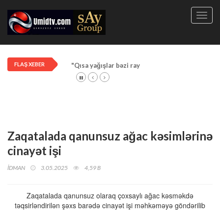
Toggl
navig
FLAŞ XEBER
"Qısa yağışlar bəzi rayonlarda davam edir"
Zaqatalada qanunsuz ağac kəsimlərinə
cinayət işi
İDMAN
3.05.2025
4,59 B
Zaqatalada qanunsuz olaraq çoxsaylı ağac kəsməkdə
təqsirləndirilən şəxs barədə cinayət işi məhkəməyə göndərilib