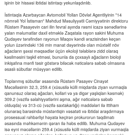
işinin bir hissəsi ibtidai istintaqı yekunlaşdırılıb.
İstintaqla Azərbaycan Avtomobil Yolları Dövlət Agentliyinin "14
nömrəli Yol İstismarı" Məhdud Məsuliyyətli Cəmiyyətinin direktoru
Rüstəm Pasayevin cari ilin fevral ayında rəsmi icazə sənədlərinə
yalan məlumatlar daxil etməklə Zaqatala rayon sakini Muhuma
Qudayev tərəfindən rayonun Maqov kəndi ərazisindən keçən
yolun üzərindəki 136 min manat dəyərində olan müxtəlif növ
ağacların şəxsi məqsədlər üçün ekoloji tələblərə zidd olaraq
kəsilməsini təşkil etməsi, bununla da çoxsaylı ağacların bioloji
inkişafına mənfi təsir göstərə biləcək nəticələrə səbəb olmasına
əsaslı sübutlar müəyyən edilib.
Toplanmış sübutlar əsasında Rüstəm Pasayev Cinayət
Məcəlləsinin 32.3, 259.4 (xüsusilə külli miqdarda ziyan vurmaqla
qanunsuz olaraq ağacları, kollari və ya digər yaşlıqları kəsmək)
309.2 (vəzifə səlahiyyətlərini aşma, ağır nəticələrə səbəb
olduqda) və 313-cü (vəzifə saxtakarlığı) maddələri ilə ittiham
olunaraq barəsində müstəntiqin vəsatəti və ibtidai araşdırmaya
prosessual rəhbərliyi həyata keçirən prokurorun təqdimatı
əsasında məhkəmənin qərarı ilə həbs edilib. Muhuma Qudayev
isə eyni məcəllənin 259.4 (xüsusilə külli miqdarda ziyan vurmaqla