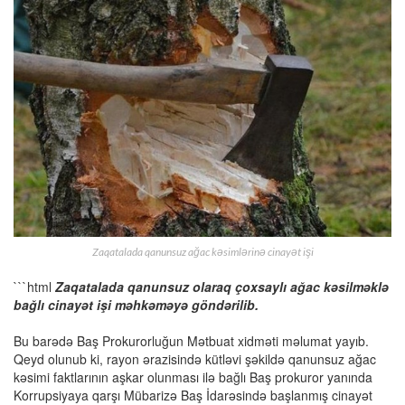
Zaqatalada qanunsuz ağac kəsimlərinə cinayət işi
```html
Zaqatalada qanunsuz olaraq çoxsaylı ağac kəsilməklə
bağlı cinayət işi məhkəməyə göndərilib.
Bu barədə Baş Prokurorluğun Mətbuat xidməti məlumat yayıb.
Qeyd olunub ki, rayon ərazisində kütləvi şəkildə qanunsuz ağac
kəsimi faktlarının aşkar olunması ilə bağlı Baş prokuror yanında
Korrupsiyaya qarşı Mübarizə Baş İdarəsində başlanmış cinayət