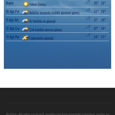
© 2026 - All rights reserved. umidtv.com kapsamındaki sözleşme, şartlar ve