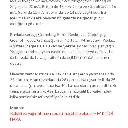
m/s, Altiyaçda 22 m/s, Yevlax, Şəki, Mingəçevir, Şahdağ və
Xaçmazda 20 m/s, Bərdə də 18 m/s, Culfa və Gödəbyayda 16
m/s, Sərurda 15 m/s, Sabranda isə 14 m/s təşkil edir. Bu
məlumatlar küləkli havanın bölgələrdə ne qədər güclü
olduğunu göstərir.
Bunlarla yanaşı, Goranboy, Sərur, Daskəsan, Gödəbyay,
Göygöl, Tovuz, Gəncə, Şəmkir, Naftalan, Mingəçevir, Yevlax,
Ağstafa, Zaqatala, Balakən və Şəkidə şiddətli yağışlar yağıb.
Yağışların arabir leysan xarakterli olması da qeyd edilir ki, bu
da bölgələrdə hava şəraitinin dəyişikliyini bir daha ortaya
qoyur.
Havanın temperaturu isə Bakıda və Abşeron yarımadasında
24 dərəcə, Aran rayonlarında 26 dərəcə, Naxçıvan MR-da 25
dərəcə, dağlıq rayonlarda isə 14 dərəcə olaraq qeyd edilib. Bu
temperatur fərqliliyi, Azərbaycanın müxtəlif bölgələrindəki
iqlim şərtlərinin müxtəlifliyini əks etdirir.
Mənbə:
Küləkli və yağıntılı hava şəraiti müşahidə olunur – FAKTİQİ
HAVA