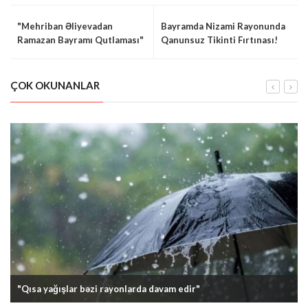
"Mehriban Əliyevadan
Bayramda Nizami Rayonunda
Ramazan Bayramı Qutlaması"
Qanunsuz Tikinti Fırtınası!
ÇOK OKUNANLAR
"Qısa yağışlar bəzi rayonlarda davam edir"