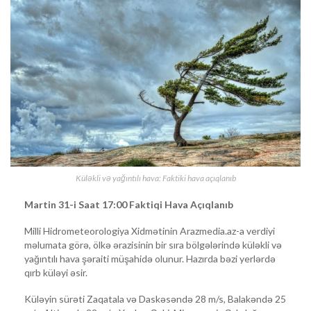
Küləkli və yağıntılı hava: Faktiki hava açıqlanıb
Martin 31-i Saat 17:00 Faktiqi Hava Açıqlanıb
Milli Hidrometeorologiya Xidmətinin Arazmedia.az-a verdiyi
məlumata görə, ölkə ərazisinin bir sıra bölgələrində küləkli və
yağıntılı hava şəraiti müşahidə olunur. Hazırda bəzi yerlərdə
qırb küləyi əsir.
Küləyin sürəti Zaqatala və Daskəsəndə 28 m/s, Balakəndə 25