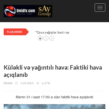
Toggl
navig
FLAŞ XEBER
"Qısa yağışlar bəzi rayonlarda davam edir"
Küləkli və yağıntılı hava: Faktiki hava
açıqlanıb
İDMAN
1.04.2025
6,37 B
Martın 31-i saat 17:00-a olan faktiki hava açıqlanıb