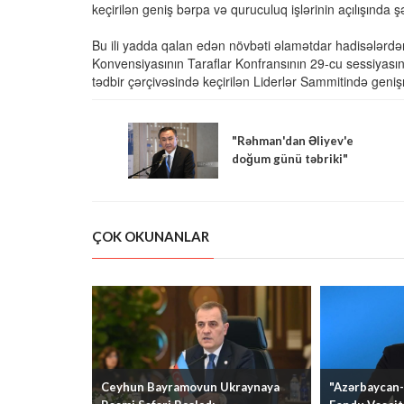
keçirilən geniş bərpa və quruculuq işlərinin açılışında şə
Bu ili yadda qalan edən növbəti əlamətdar hadisələrdən
Konvensiyasının Taraflar Konfransının 29-cu sessiyası
tədbir çərçivəsində keçirilən Liderlər Sammitində geni
"Rəhman'dan Əliyev'e
doğum günü təbriki"
ÇOK OKUNANLAR
"Azərbaycan-
Ceyhun Bayramovun Ukraynaya