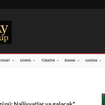
İYASƏT
DÜNYA
TÜRKİYƏ
İDMAN
HADİSƏ
am edir"
ünü: Nailiyyətlər və gələcək"