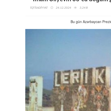
İQTİSADİYYAT
24.12.2024
3,24 B
Bu gün Azərbaycan Prezid