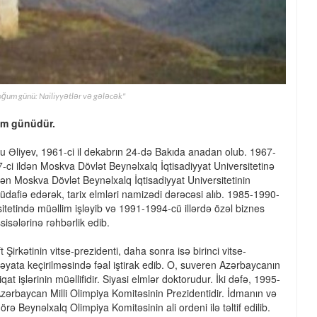
oğum günü: Nailiyyətlər və gələcək"
um günüdür.
u Əliyev, 1961-ci il dekabrın 24-də Bakıda anadan olub. 1967-
7-ci ildən Moskva Dövlət Beynəlxalq İqtisadiyyat Universitetinə
dən Moskva Dövlət Beynəlxalq İqtisadiyyat Universitetinin
müdafiə edərək, tarix elmləri namizədi dərəcəsi alıb. 1985-1990-
sitetində müəllim işləyib və 1991-1994-cü illərdə özəl biznes
isələrinə rəhbərlik edib.
Şirkətinin vitse-prezidenti, daha sonra isə birinci vitse-
 həyata keçirilməsində fəal iştirak edib. O, suveren Azərbaycanın
qat işlərinin müəllifidir. Siyasi elmlər doktorudur. İki dəfə, 1995-
n Azərbaycan Milli Olimpiya Komitəsinin Prezidentidir. İdmanın və
rə Beynəlxalq Olimpiya Komitəsinin ali ordeni ilə təltif edilib.