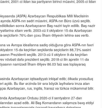
vini, 2001-ci ildən isə partiyanın birinci müavini, 2005-ci ildən
eyasında (ASPA) Azərbaycan Respublikası Milli Məclisinin
 ayında ASPA-nın sədri müavini, ASPA-nın Büro üzvü seçilib.
edildikdən sonra Azərbaycanın Baş naziri təyin edilib. Baş nazir
iyyətlərinə xitam verib. 2003-cü il oktyabrın 15-də Azərbaycan
ndə seçicilərin 76%-dən çoxu İlham Əliyevin lehinə səs verib.
rakına və Avropa ideallarına sadiq olduğuna görə ASPA-nın fəxri
 oktyabrın 15-də keçirilən seçkilərdə seçicilərin 88,73% səsini
ının Prezidenti seçilib. 2013-cü il oktybrın 9-da keçirilən
v növbəti dəfə prezident seçilib. 2018-ci ilin aprelin 11-də
yasının namizədi İlham Əliyev 86.03 faiz səs toplayaraq
əsində Azərbaycan iqtisadiyyatı inkişaf edib; ölkədə yoxsulluq
eri açılıb. Bu illər ərzində bir sıra böyük layihələrə imza atan
çısı Azərbaycan, rus, ingilis, fransız və türkcə mükəmməl bilir.
ltında Azərbaycan Ordusu 2020-ci il sentyabrın 27-dən
ılarından azad edib. Ali Baş Komandanın xalqımıza bəxş etdiyi
edilmiş torpaqlarımızda üçrəngli bayrağımız dalgalanır.