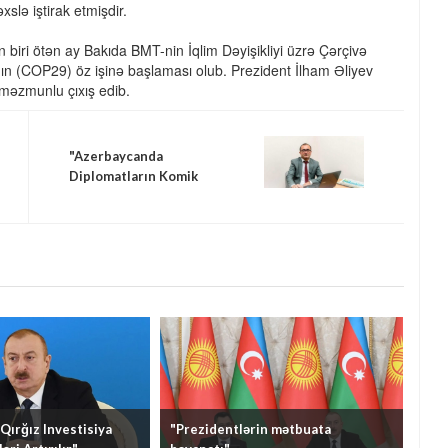
xslə iştirak etmişdir.
 biri ötən ay Bakıda BMT-nin İqlim Dəyişikliyi üzrə Çərçivə
nın (COP29) öz işinə başlaması olub. Prezident İlham Əliyev
şməzmunlu çıxış edib.
"Azerbaycanda
Diplomatların Komik
Dezinformasiyası"
Qırğız Investisiya
"Prezidentlərin mətbuata