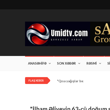
ANASƏHİFƏ
SON XƏBƏR
RƏSMİ
S
FLAŞ XEBER
"Qısa yağışlar bəzi rayonlarda dav
"İlham Əliyevin 63-cü doğum g