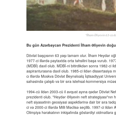
"İlham Əliyevin 63-cü d
Bu gün Azərbaycan Prezidenti İlham Əliyevin doğ
Dövlət başçısının 63 yaşı tamam olur. İlham Heydər oğl
1977-ci illərdə paytaxtda orta təhsilini başa vurub. 197
(MDBİ) daxil olub. MDBİ-ni bitirdikdən sonra 1982-ci il
aspiranturasına daxil olub. 1985-ci ildən dissertasiya 
cı illərdə Moskva Dövlət Beynəlxalq İqtisadiyyat Univer
sahəsində çalışıb və bir sıra istehsal-kommersiya müəss
1994-cü ildən 2003-cü il avqust ayına qədər Dövlət Neft 
prezidenti olub. "Heydər Əliyevin neft strategiyası"nın
neft siyasətinin geosiyasi aspektlərinə dair bir sıra tədqi
ci və 2000-ci illərdə Milli Məclisə seçilib. 1997-ci ildə
Olimpiya hərakatının inkişafında göstərdiyi xidmətlərə gö