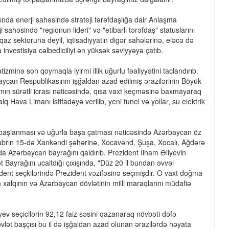
ında enerji sahəsində strateji tərəfdaşlığa dair Anlaşma
əsində "regionun lideri" və "etibarlı tərəfdaş" statuslarını
qaz sektoruna deyil, iqtisadiyyatın digər sahələrinə, eləcə də
 investisiya cəlbediciliyi ən yüksək səviyyəyə çatıb.
minə son qoymaqla iyirmi illik uğurlu fəaliyyətini taclandırıb.
ycan Respublikasının işğaldan azad edilmiş ərazilərinin Böyük
amın sürətli icrası nəticəsində, qısa vaxt keçməsinə baxmayaraq
 Hava Limanı istifadəyə verilib, yeni tunel və yollar, su elektrik
nin başlanması və uğurla başa çatması nəticəsində Azərbaycan öz
tyabrın 15-də Xankəndi şəhərinə, Xocavənd, Şuşa, Xocalı, Ağdərə
da Azərbaycan bayrağını qaldırıb. Prezident İlham Əliyevin
Bayrağını ucaltdığı çıxışında, "Düz 20 il bundan əvvəl
ent seçkilərində Prezident vəzifəsinə seçmişdir. O vaxt doğma
xalqının və Azərbaycan dövlətinin milli maraqlarını müdafiə
iyev seçicilərin 92,12 faiz səsini qazanaraq növbəti dəfə
vlət başçısı bu il də işğaldan azad olunan ərazilərdə həyata