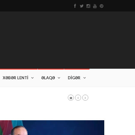
XƏBƏR LENTİ
ƏLAQƏ
DİGƏR