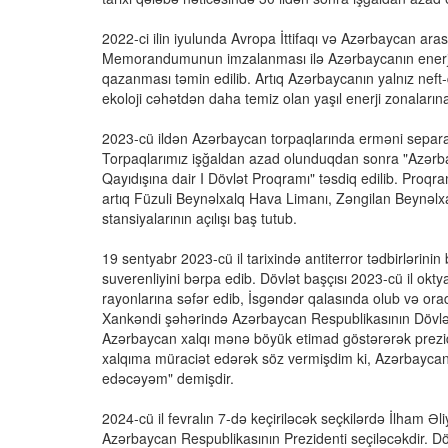
2022-ci ilin iyulunda Avropa İttifaqı və Azərbaycan aras
Memorandumunun imzalanması ilə Azərbaycanın enerji sah
qazanması təmin edilib. Artıq Azərbaycanın yalnız neft-
ekoloji cəhətdən daha temiz olan yaşıl enerji zonalarına
2023-cü ildən Azərbaycan torpaqlarında erməni separatiz
Torpaqlarımız işğaldan azad olunduqdan sonra "Azərba
Qayıdışına dair I Dövlət Proqramı" təsdiq edilib. Proqr
artıq Füzuli Beynəlxalq Hava Limanı, Zəngilan Beynəlxalq
stansiyalarının açılışı baş tutub.
19 sentyabr 2023-cü il tarixində antiterror tədbirləri
suverenliyini bərpa edib. Dövlət başçısı 2023-cü il ok
rayonlarına səfər edib, İsgəndər qalasında olub və ora
Xankəndi şəhərində Azərbaycan Respublikasının Dövlət 
Azərbaycan xalqı mənə böyük etimad göstərərək prezid
xalqıma müraciət edərək söz vermişdim ki, Azərbaycan 
edəcəyəm" demişdir.
2024-cü il fevralın 7-də keçiriləcək seçkilərdə İlham Əl
Azərbaycan Respublikasının Prezidenti seçiləcəkdir. Dö