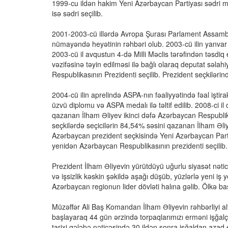
1999-cu ildən hakim Yeni Azərbaycan Partiyası sədri müa
isə sədri seçilib.
2001-2003-cü illərdə Avropa Şurası Parlament Assambl
nümayəndə heyətinin rəhbəri olub. 2003-cü ilin yanvar
2003-cü il avqustun 4-də Milli Məclis tərəfindən təsdiq 
vəzifəsinə təyin edilməsi ilə bağlı olaraq deputat səlah
Respublikasının Prezidenti seçilib. Prezident seçkiləri
2004-cü ilin aprelində ASPA-nın fəaliyyətində fəal işti
üzvü diplomu və ASPA medalı ilə təltif edilib. 2008-ci il
qazanan İlham Əliyev ikinci dəfə Azərbaycan Respublikas
seçkilərdə seçicilərin 84,54% səsini qazanan İlham Əliye
Azərbaycan prezident seçkisində Yeni Azərbaycan Parti
yenidən Azərbaycan Respublikasının prezidenti seçilib.
Prezident İlham Əliyevin yürütdüyü uğurlu siyasət nətic
və işsizlik kəskin şəkildə aşağı düşüb, yüzlərlə yeni iş y
Azərbaycan regionun lider dövləti halına gəlib. Ölkə baş
Müzəffər Ali Baş Komandan İlham Əliyevin rəhbərliyi a
başlayaraq 44 gün ərzində torpaqlarımızı erməni işğalç
tarixi qələbə nəticəsində 30 ildən sonra işğaldan azad 