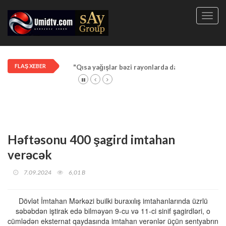
Toggl
navig
FLAŞ XEBER
"Qısa yağışlar bəzi rayonlarda davam edir"
Həftəsonu 400 şagird imtahan
verəcək
7.09.2024
6,01 B
Dövlət İmtahan Mərkəzi builki buraxılış imtahanlarında üzrlü
səbəbdən iştirak edə bilməyən 9-cu və 11-ci sinif şagirdləri, o
cümlədən eksternat qaydasında imtahan verənlər üçün sentyabrın