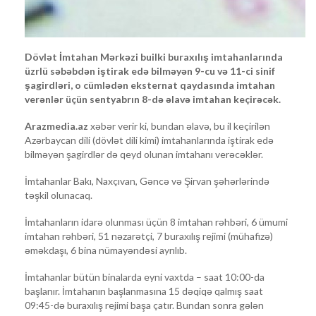
Dövlət İmtahan Mərkəzi builki buraxılış imtahanlarında
üzrlü səbəbdən iştirak edə bilməyən 9-cu və 11-ci sinif
şagirdləri, o cümlədən eksternat qaydasında imtahan
verənlər üçün sentyabrın 8-də əlavə imtahan keçirəcək.
Arazmedia.az
xəbər verir ki, bundan əlavə, bu il keçirilən
Azərbaycan dili (dövlət dili kimi) imtahanlarında iştirak edə
bilməyən şagirdlər də qeyd olunan imtahanı verəcəklər.
İmtahanlar Bakı, Naxçıvan, Gəncə və Şirvan şəhərlərində
təşkil olunacaq.
İmtahanların idarə olunması üçün 8 imtahan rəhbəri, 6 ümumi
imtahan rəhbəri, 51 nəzarətçi, 7 buraxılış rejimi (mühafizə)
əməkdaşı, 6 bina nümayəndəsi ayrılıb.
İmtahanlar bütün binalarda eyni vaxtda – saat 10:00-da
başlanır. İmtahanın başlanmasına 15 dəqiqə qalmış saat
09:45-də buraxılış rejimi başa çatır. Bundan sonra gələn