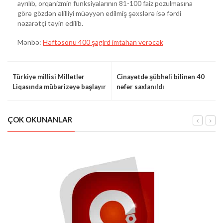
ayrılıb, orqanizmin funksiyalarının 81-100 faiz pozulmasına
görə gözdən əlilliyi müəyyən edilmiş şəxslərə isə fərdi
nəzarətçi təyin edilib.
Mənbə:
Həftəsonu 400 şagird imtahan verəcək
Türkiyə millisi Millətlər
Cinayətdə şübhəli bilinən 40
Liqasında mübarizəyə başlayır
nəfər saxlanıldı
ÇOK OKUNANLAR