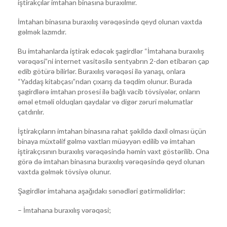
iştirakçılar imtahan binasına buraxılmır.
İmtahan binasına buraxılış vərəqəsində qeyd olunan vaxtda
gəlmək lazımdır.
Bu imtahanlarda iştirak edəcək şagirdlər “İmtahana buraxılış
vərəqəsi”ni internet vasitəsilə sentyabrın 2-dən etibarən çap
edib götürə bilirlər. Buraxılış vərəqəsi ilə yanaşı, onlara
“Yaddaş kitabçası”ndan çıxarış da təqdim olunur. Burada
şagirdlərə imtahan prosesi ilə bağlı vacib tövsiyələr, onların
əməl etməli olduqları qaydalar və digər zəruri məlumatlar
çatdırılır.
İştirakçıların imtahan binasına rahat şəkildə daxil olması üçün
binaya müxtəlif gəlmə vaxtları müəyyən edilib və imtahan
iştirakçısının buraxılış vərəqəsində həmin vaxt göstərilib. Ona
görə də imtahan binasına buraxılış vərəqəsində qeyd olunan
vaxtda gəlmək tövsiyə olunur.
Şagirdlər imtahana aşağıdakı sənədləri gətirməlidirlər:
– İmtahana buraxılış vərəqəsi;