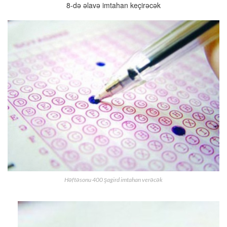
8-də əlavə imtahan keçirəcək
Həftəsonu 400 şagird imtahan verəcək