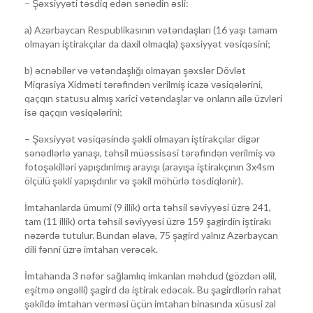
– Şəxsiyyəti təsdiq edən sənədin əsli:
a) Azərbaycan Respublikasının vətəndaşları (16 yaşı tamam
olmayan iştirakçılar da daxil olmaqla) şəxsiyyət vəsiqəsini;
b) əcnəbilər və vətəndaşlığı olmayan şəxslər Dövlət
Miqrasiya Xidməti tərəfindən verilmiş icazə vəsiqələrini,
qaçqın statusu almış xarici vətəndaşlar və onların ailə üzvləri
isə qaçqın vəsiqələrini;
– Şəxsiyyət vəsiqəsində şəkli olmayan iştirakçılar digər
sənədlərlə yanaşı, təhsil müəssisəsi tərəfindən verilmiş və
fotoşəkilləri yapışdırılmış arayışı (arayışa iştirakçının 3x4sm
ölçülü şəkli yapışdırılır və şəkil möhürlə təsdiqlənir).
İmtahanlarda ümumi (9 illik) orta təhsil səviyyəsi üzrə 241,
tam (11 illik) orta təhsil səviyyəsi üzrə 159 şagirdin iştirakı
nəzərdə tutulur. Bundan əlavə, 75 şagird yalnız Azərbaycan
dili fənni üzrə imtahan verəcək.
İmtahanda 3 nəfər sağlamlıq imkanları məhdud (gözdən əlil,
eşitmə əngəlli) şagird də iştirak edəcək. Bu şagirdlərin rahat
şəkildə imtahan verməsi üçün imtahan binasında xüsusi zal