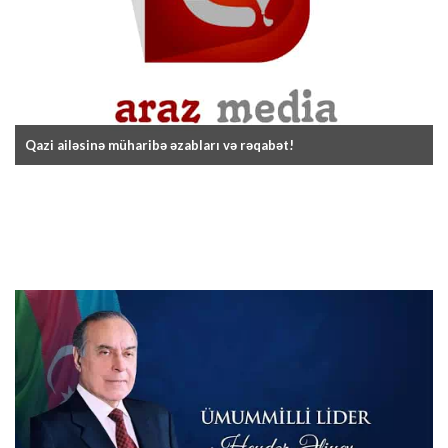
Qazi ailəsinə müharibə əzabları və rəqabət!