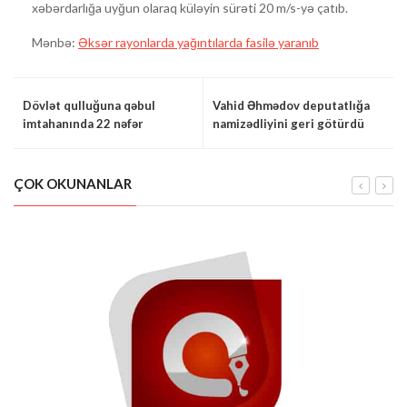
xəbərdarlığa uyğun olaraq küləyin sürəti 20 m/s-yə çatıb.
Mənbə:
Əksər rayonlarda yağıntılarda fasilə yaranıb
Dövlət qulluğuna qəbul
Vahid Əhmədov deputatlığa
imtahanında 22 nəfər
namizədliyini geri götürdü
uğur QAZANDI
ÇOK OKUNANLAR