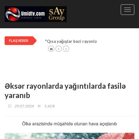
Toggl
navig
FLAŞ XEBER
"Qısa yağışlar bəzi rayonlarda davam edir"
Əksər rayonlarda yağıntılarda fasilə
yaranıb
29.07.2024
5,42 B
Ölkə ərazisində müşahidə olunan hava açıqlanıb