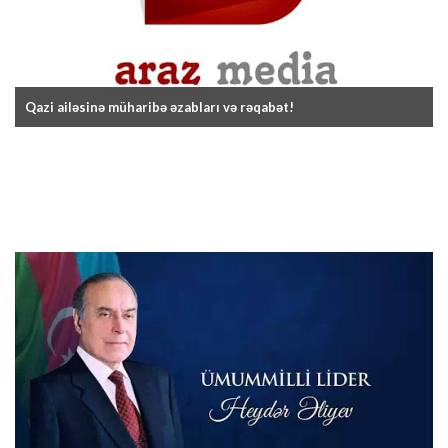
Qazi ailəsinə müharibə əzabları və rəqabət!