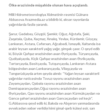
Ölkə ərazisində müşahidə olunan hava açıqlanıb.
Milli Hidrometeorologiya Xidmətinin rəsmisi Gülnarə
Abbasova Arazmedia.az-a bildirib ki, əksər rayonlarda
yağıntılarda fasilə yaranıb.
Şərur, Gədəbəy, Göygöl, Şəmkir, Oğuz, Ağstafa, Şəki,
Zaqatala, Quba, Xaçmaz, Xınalıq, Yevlax, Kürdəmir, Göyçay,
Lənkəran, Astara, Cəfərxan, Ağcabədi, İsmayıllı, Xaltanda isə
arabir leysan xarakterli yağış yağır, şimşək çaxır. O qeyd edib
ki, Böyük Qafqaz ərazisindən axan Əyriçayda, Türyançayda,
Qudiyalçayda, Kiçik Qafqaz ərazisindən axan Əsrikçayda,
Tərtərçayda, Bəsitçayda, Tutqunçayda, Lənkəran-Astara
bölgəsindən axan Lənkərançayda, Viləşçayda və
Təngərüdçayda artım qeydə alınıb: “Yağan leysan xarakterli
yağıntılar nəticəsində Tovuz rayonu ərazisindən axan
Zəyəmçaydan, Qəbələ rayonu ərazisindən axan
Dəmiraparançaydan,Oğuz rayonu ərazisindən axan
Əyriçaydan, Qax rayonu ərazisindən axan Kürmükçaydan və
Gəncə şəhəri ərazisindən axan Gəncəçaydan sel keçir”.
G.Abbasova qeyd edib ki, Bakıda və Abşeron yarımadasında
əvvəlcədən xəbər verildiyi kimi şimal-qərb küləyi əsir, sarı