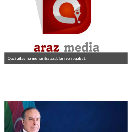
Qazi ailəsinə müharibə əzabları və rəqabət!