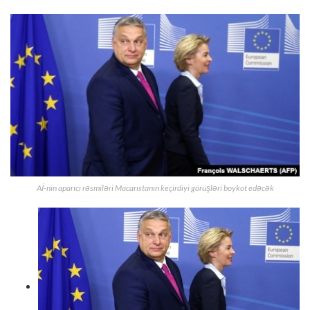
Aİ-nin aparıcı rəsmiləri Macarıstanın keçirdiyi görüşləri boykot edəcək