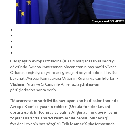
Budapeştin Avropa İttifaqına (Aİ) altı aylıq rotasiyalı sədrliyi
dövründə Avropa komissarları Macarıstanın baş naziri Viktor
Orbanın keçirdiyi qeyri-rəsmi görüşləri boykot edəcəklər. Bu
bəyanatı Avropa Komissiyası Orbanın Rusiya və Çin liderləri –
Vladimir Putin və Si Cinpinlə Aİ ilə razılaşdırılmayan
görüşlərindən sonra verib.
“Macarıstanın sədrliyi ilə başlayan son hadisələr fonunda
Avropa Komissiyasının rəhbəri (Ursula fon der Leyen)
qərara gəlib ki, Komissiya yalnız Aİ Şurasının qeyri-rəsmi
toplantılarında aparıcı rəsmilər ilə təmsil olunacaq”
, –
fon der Leyenin baş sözçüsü
Erik Mamer
X platformasında