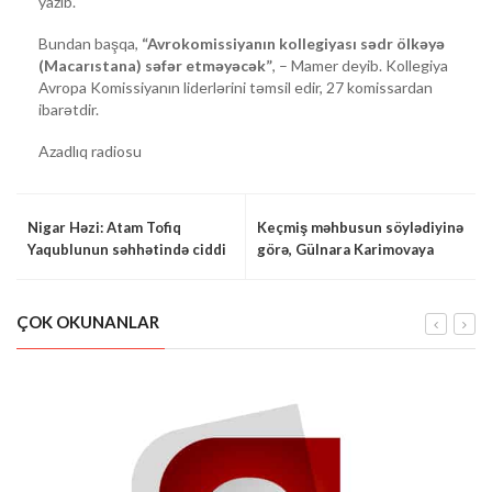
yazıb.
Bundan başqa,
“Avrokomissiyanın kollegiyası sədr ölkəyə
(Macarıstana) səfər etməyəcək”
, – Mamer deyib. Kollegiya
Avropa Komissiyanın liderlərini təmsil edir, 27 komissardan
ibarətdir.
Azadlıq radiosu
Nigar Həzi: Atam Tofiq
Keçmiş məhbusun söylədiyinə
Yaqublunun səhhətində ciddi
görə, Gülnara Karimovaya
problem yaranıb
Özbəkistan həbsxanasında
‘özəl’ münasibət göstərilir
ÇOK OKUNANLAR