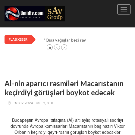
Toggl
navig
FLAŞ XEBER
"Qısa yağışlar bəzi rayonlarda davam edir"
Aİ-nin aparıcı rəsmiləri Macarıstanın
keçirdiyi görüşləri boykot edəcək
18.07.2024
5,70 B
Budapeştin Avropa İttifaqına (Aİ) altı aylıq rotasiyalı sədrliyi
dövründə Avropa komissarları Macarıstanın baş naziri Viktor
Orbanın keçirdiyi qeyri-rəsmi görüşləri boykot edəcəklər