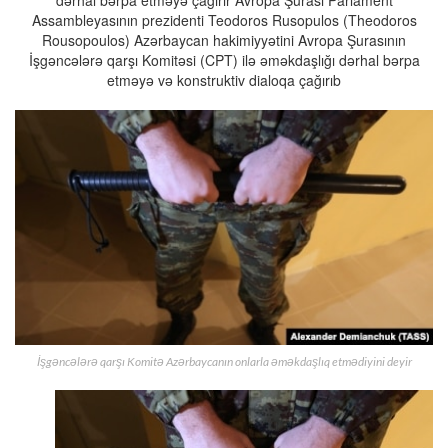
Assambleyasının prezidenti Teodoros Rusopulos (Theodoros
Rousopoulos) Azərbaycan hakimiyyətini Avropa Şurasının
İşgəncələrə qarşı Komitəsi (CPT) ilə əməkdaşlığı dərhal bərpa
etməyə və konstruktiv dialoqa çağırıb
İşgəncələrə qarşı Komitə Azərbaycanın onlarla əməkdaşlıq etmədiyini deyir