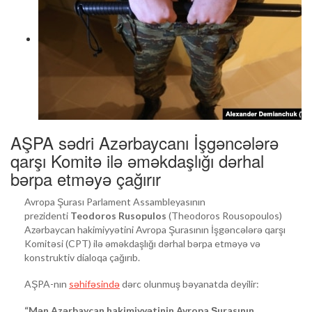
AŞPA sədri Azərbaycanı İşgəncələrə
qarşı Komitə ilə əməkdaşlığı dərhal
bərpa etməyə çağırır
Avropa Şurası Parlament Assambleyasının
prezidenti
Teodoros Rusopulos
(Theodoros Rousopoulos)
Azərbaycan hakimiyyətini Avropa Şurasının İşgəncələrə qarşı
Komitəsi (CPT) ilə əməkdaşlığı dərhal bərpa etməyə və
konstruktiv dialoqa çağırıb.
AŞPA-nın
səhifəsində
dərc olunmuş bəyanatda deyilir:
“Mən Azərbaycan hakimiyyətinin Avropa Şurasının