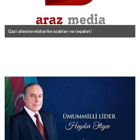
Qazi ailəsinə müharibə əzabları və rəqabət!