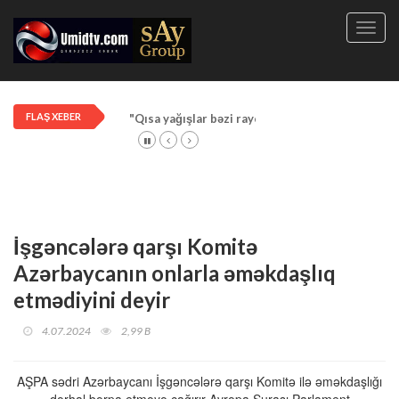
Toggl
navig
FLAŞ XEBER
"Qısa yağışlar bəzi rayonlarda davam edir"
İşgəncələrə qarşı Komitə
Azərbaycanın onlarla əməkdaşlıq
etmədiyini deyir
4.07.2024
2,99 B
AŞPA sədri Azərbaycanı İşgəncələrə qarşı Komitə ilə əməkdaşlığı
dərhal bərpa etməyə çağırır Avropa Şurası Parlament