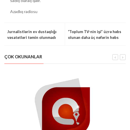
sadiq olaraq qalır.
Azadlıq radiosu
Jurnalistlərin ev dustaqlığı
“Toplum TV-nin işi” üzrə həbs
vəsatətləri təmin olunmadı
olunan daha üç nəfərin həbs
müddəti uzadılıb
ÇOK OKUNANLAR