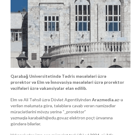
Qarabağ Universitetində Tədris məsələləri üzrə
prorektor və Elm və İnnovasiya məsələləri üzrə prorektor
vəzifələri üzrə vakansiyalar elan edilib.
Elm və Ali Təhsil üzrə Dövlət Agentliyindən
Arazmedia.az-
a
verilən məlumata görə, tələblərə cavab verən namizədlər
müraciətlərini mövzu yerinə “_prorektor”
yazmaqla
karabakh@edu.gov.az
elektron poçt ünvanına
göndərə bilərlər.