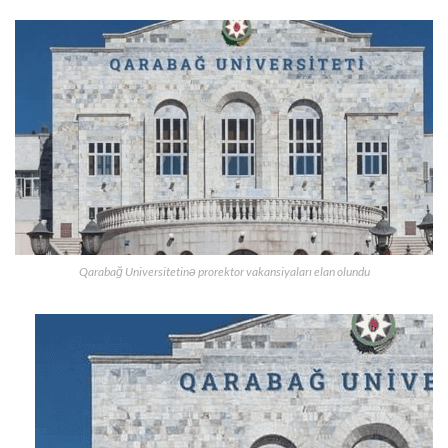
Qarabağ Universitetinə prorektor vakansiyaları elan olundu