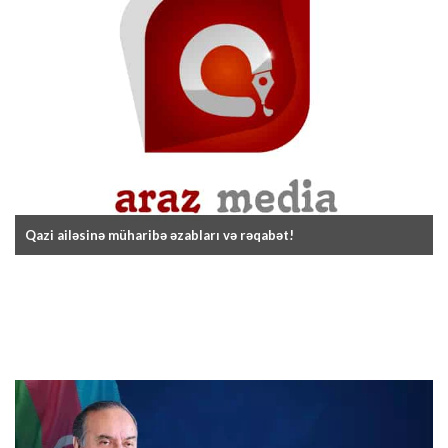
Qazi ailəsinə müharibə əzabları və rəqabət!