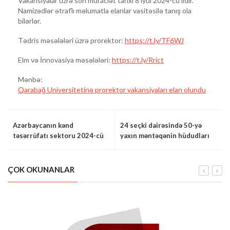
Vakansiyalar üzrə son müraciət tarixi 8 iyul 2024-cü ildir.
Namizədlər ətraflı məlumatla elanlar vasitəsilə tanış ola
bilərlər.
Tədris məsələləri üzrə prorektor:
https://t.ly/TF6WJ
Elm və İnnovasiya məsələləri:
https://t.ly/Rrict
Mənbə:
Qarabağ Universitetinə prorektor vakansiyaları elan olundu
Azərbaycanın kənd
24 seçki dairəsində 50-yə
təsərrüfatı sektoru 2024-cü
yaxın məntəqənin hüdudları
ilin əvvəlində birməlaı
dəyişəcək
olmayan nəticələr göstərir
ÇOK OKUNANLAR