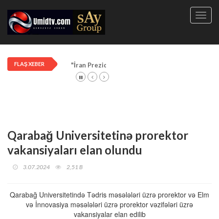
Toggl
navig
FLAŞ XEBER
"İran Prezidenti: Azərbaycan müharibədə bizə k
Qarabağ Universitetinə prorektor
vakansiyaları elan olundu
3.07.2024
2,51 B
Qarabağ Universitetində Tədris məsələləri üzrə prorektor və Elm
və İnnovasiya məsələləri üzrə prorektor vəzifələri üzrə
vakansiyalar elan edilib