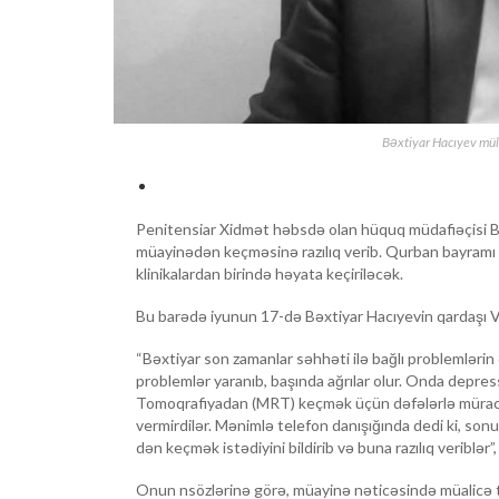
Bəxtiyar Hacıyev mül
Penitensiar Xidmət həbsdə olan hüquq müdafiəçisi Bəx
müayinədən keçməsinə razılıq verib. Qurban bayramı i
klinikalardan birində həyata keçiriləcək.
Bu barədə iyunun 17-də Bəxtiyar Hacıyevin qardaşı Vü
“Bəxtiyar son zamanlar səhhəti ilə bağlı problemlərin
problemlər yaranıb, başında ağrılar olur. Onda depre
Tomoqrafiyadan (MRT) keçmək üçün dəfələrlə müraci
vermirdilər. Mənimlə telefon danışığında dedi ki, son
dən keçmək istədiyini bildirib və buna razılıq veriblə
Onun nsözlərinə görə, müayinə nəticəsində müalicə tə