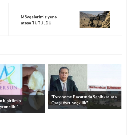
Mövqelərimiz yenə
atəşə TUTULDU
"Evrohome Bazarında Sahibkarlara
 bişirilmiş
Qarşı Ayrı-seçkilik"
yrənclik!"