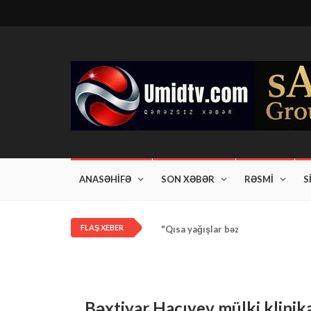
ANASƏHİFƏ
SON XƏBƏR
RƏSMİ
S
FLAŞ XEBER
"Qısa yağışlar bəzi rayonlarda dav
Bəxtiyar Hacıyev mülki klini