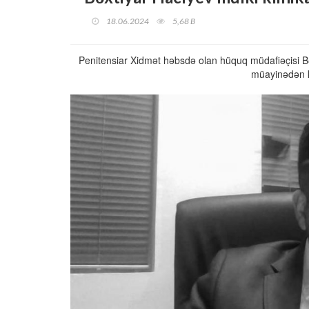
18.06.2024
5,68 B
Penitensiar Xidmət həbsdə olan hüquq müdafiəçisi Bəx
müayinədən k