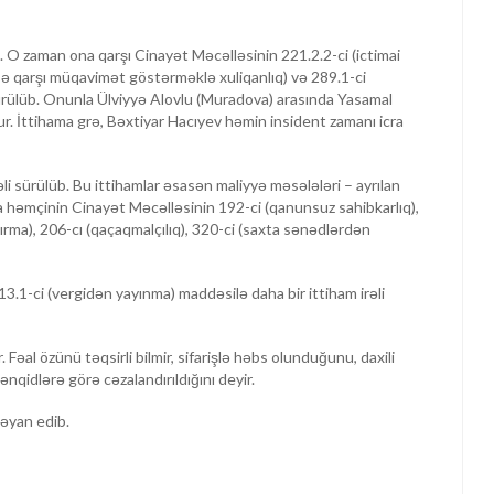
. O zaman ona qarşı Cinayət Məcəlləsinin 221.2.2-ci (ictimai
ə qarşı müqavimət göstərməklə xuliqanlıq) və 289.1-ci
ürülüb. Onunla Ülviyyə Alovlu (Muradova) arasında Yasamal
. İttihama grə, Bəxtiyar Hacıyev həmin insident zamanı icra
əli sürülüb. Bu ittihamlar əsasən maliyyə məsələləri – ayrılan
a həmçinin Cinayət Məcəlləsinin 192-ci (qanunsuz sahibkarlıq),
dırma), 206-cı (qaçaqmalçılıq), 320-ci (saxta sənədlərdən
3.1-ci (vergidən yayınma) maddəsilə daha bir ittiham irəli
 Fəal özünü təqsirli bilmir, sifarişlə həbs olunduğunu, daxili
ənqidlərə görə cəzalandırıldığını deyir.
bəyan edib.