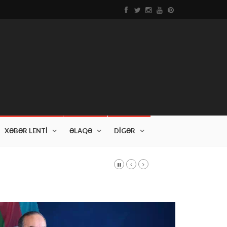
XƏBƏR LENTİ
ƏLAQƏ
DİGƏR