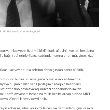
ki klinikada müayinədən keçəcək
tiyar Hacıyevin özəl mülki klinikada ailəsinin vəsaiti hesabına
lə bağlı tətil günləri başa çatdıqdan sonra onun müayinəsi özəl
qar Hacıyev onunla telefon danışığından sonra bildirib.
 olduğunu bildirir. Yuxuya gedə bilmir, əsəb sistemində
ssiyaya düşmə halları var. Qardaşımın Maqnit Rezonans
ət etməsinə baxmayaraq, müxətlif bəhanələrlə imkan
uncu dəfə öz vəsaiti hesabına mülki klinikalardan birində MRT-
r”, deyə Vüqar Hacıyev qeyd edib.
yin edilərsə, ailəsi onun mülaicəsi və dərmanları üçün vəsaiti