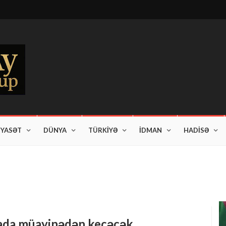
İYASƏT
DÜNYA
TÜRKİYƏ
İDMAN
HADİSƏ
am edir"
kada müayinədən keçəcək