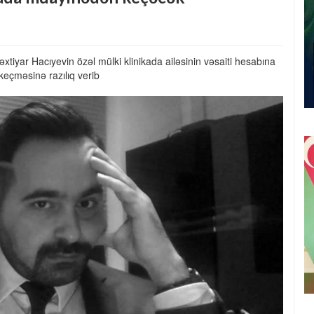
tiyar Hacıyevin özəl mülki klinikada ailəsinin vəsaiti hesabına
eçməsinə razılıq verib