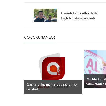
Ermənistanda etirazlarla
bağlı həbslərə başlanıb
ÇOK OKUNANLAR
"AL Market-də
yumurtadan i
Qazi ailəsinə müharibə əzabları və
rəqabət!