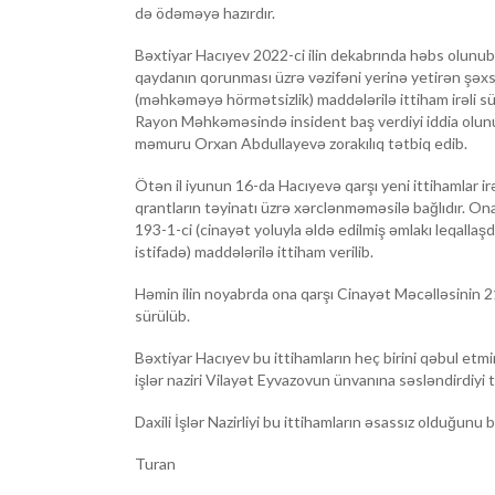
də ödəməyə hazırdır.
Bəxtiyar Hacıyev 2022-ci ilin dekabrında həbs olunub
qaydanın qorunması üzrə vəzifəni yerinə yetirən şəxs
(məhkəməyə hörmətsizlik) maddələrilə ittiham irəli s
Rayon Məhkəməsində insident baş verdiyi iddia olunur
məmuru Orxan Abdullayevə zorakılıq tətbiq edib.
Ötən il iyunun 16-da Hacıyevə qarşı yeni ittihamlar ir
qrantların təyinatı üzrə xərclənməməsilə bağlıdır. On
193-1-ci (cinayət yoluyla əldə edilmiş əmlakı leqallaş
istifadə) maddələrilə ittiham verilib.
Həmin ilin noyabrda ona qarşı Cinayət Məcəlləsinin 21
sürülüb.
Bəxtiyar Hacıyev bu ittihamların heç birini qəbul etmir.
işlər naziri Vilayət Eyvazovun ünvanına səsləndirdiyi t
Daxili İşlər Nazirliyi bu ittihamların əsassız olduğunu 
Turan